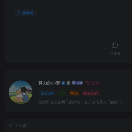
福缘网
点赞
8
努力的小梦
关注
2.3W+
4
29
958W+
担忧不会清空明日的烦恼，它只会丧失今日的勇气
上一篇