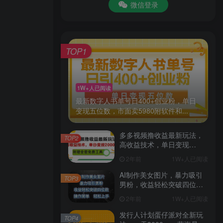
微信登录
TOP1
1W+人已阅读
最新数字人书单号日400+创业粉，单日
变现五位数，市面卖5980附软件和...
多多视频撸收益最新玩法，
TOP2
高收益技术，单日变现
2000+，附赠全套技术资料
2年前
1W+人已阅读
AI制作美女图片，暴力吸引
TOP3
男粉，收益轻松突破四位
数，操作简单 上手难度低
2年前
1W+人已阅读
发行人计划蛋仔派对全新玩
TOP4