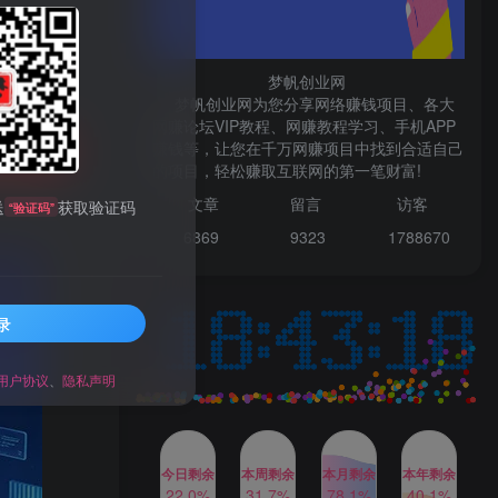
微信登录
梦帆创业网
梦帆创业网为您分享网络赚钱项目、各大
网赚论坛VIP教程、网赚教程学习、手机APP
赚钱等，让您在千万网赚项目中找到合适自己
TOP1
购买
的项目，轻松赚取互联网的第一笔财富!
99521
文章
留言 访客
送
获取验证码
“验证码”
1W+人已阅读
6869 9
323 1
788670
最新数字人书单号日400+创业粉，单日
变现五位数，市面卖5980附软件和...
录
多多视频撸收益最新玩法，
TOP2
高收益技术，单日变现
2000+，附赠全套技术资料
用户协议
、
隐私声明
2年前
1W+人已阅读
AI制作美女图片，暴力吸引
TOP3
男粉，收益轻松突破四位
数，操作简单 上手难度低
今日剩余
本周剩余
本月剩余
本年剩余
2年前
1W+人已阅读
22.0%
31.7%
78.1%
40.1%