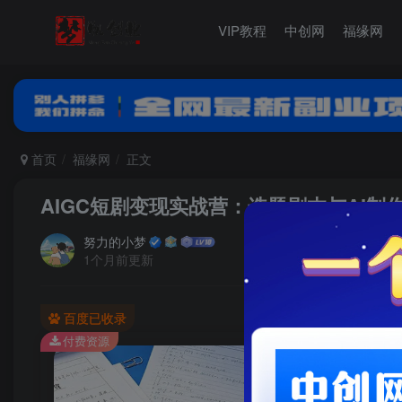
VIP教程
中创网
福缘网
首页
福缘网
正文
AIGC短剧变现实战营：选题剧本与AI
努力的小梦
1个月前更新
百度已收录
付费资源