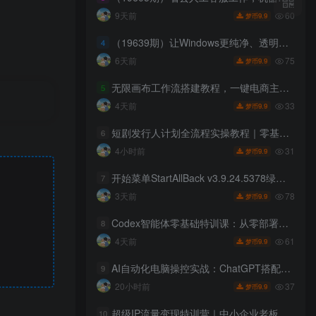
60
9天前
9.9
梦币
（19639期）让Windows更纯净、透明、强大的优化工具！免费开源，主打性能提升、功能设置与磁盘清理 OptimizerDuck
4
75
6天前
9.9
梦币
无限画布工作流搭建教程，一键电商主图批量制作，批量下载，支持多国语言
5
33
4天前
9.9
梦币
短剧发行人计划全流程实操教程｜零基础账号定位、选剧剪辑、视频制作、发布优化一站式出单变现课
6
31
4小时前
9.9
梦币
开始菜单StartAllBack v3.9.24.5378绿色版
7
78
3天前
9.9
梦币
Codex智能体零基础特训课：从零部署模型接入工具，搭建AI自动化高效办公工作流
8
61
4天前
9.9
梦币
AI自动化电脑操控实战：ChatGPT搭配Codex，一键指令远程自动操控电脑完成工作
9
37
20小时前
9.9
梦币
超级IP流量变现特训营｜中小企业老板专属，IP定位+爆款内容+多平台矩阵+投流变现+AI批量赋能+短视频直播全实操落地系统课
10