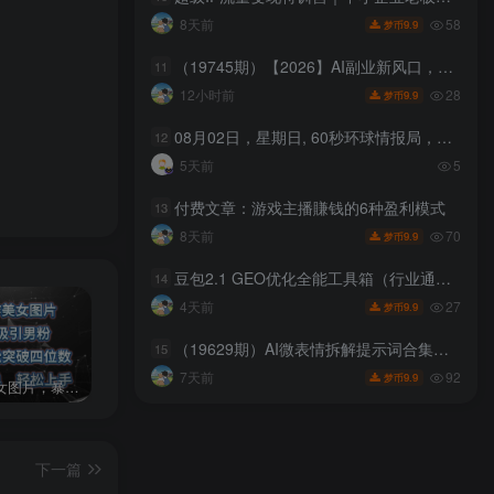
58
8天前
9.9
梦币
（19745期）【2026】AI副业新风口，一单500+，全程派单，0门槛直接干
11
28
12小时前
9.9
梦币
08月02日，星期日, 60秒环球情报局，天天带你吃瓜看世界！
12
5天前
5
付费文章：游戏主播賺钱的6种盈利模式
13
70
8天前
9.9
梦币
豆包2.1 GEO优化全能工具箱（行业通用版）v1.0，会复制粘贴即可，无需技术背景
14
27
4天前
9.9
梦币
（19629期）AI微表情拆解提示词合集，精准调控AI角色表情，告别塑料感、AI面瘫脸。
15
92
7天前
9.9
梦币
AI制作美女图片，暴力吸引男粉，收益轻松突破四位数，操作简单 上手难度低
发行人计划蛋仔派对全新玩法，一天3000＋，蓝海暴力变现
2024年最新玩法转转无货源电商，新手小白 简单操作，长期稳定 日收入500＋
下一篇