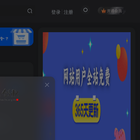
开通会员
登录
注册
私信
54
8
HI！请登录
登录
注册
剧副业
社交账号登录