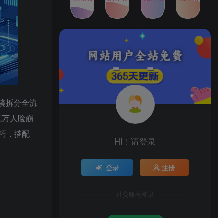
发行人计划蛋仔派对全新玩
TOP4
法，一天3000＋，蓝海暴力
变现
2年前
1W+人已阅读
2024年最新玩法转转无货源
TOP5
电商，新手小白 简单操作，
长期稳定 日收入500＋
2年前
1W+人已阅读
公众号S粉新玩法，简单操
TOP6
作、多重变现，每日收益1k
分镜拆分全流
2年前
1W+人已阅读
克万人脸崩
巧，搭配
HI！请登录
登录
注册
社交账号登录