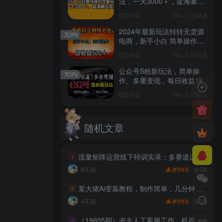
法，一天3000＋，蓝海暴力
变现
2年前
1W+人已阅读
2024年最新玩法转转无货源
TOP5
电商，新手小白 简单操作，
长期稳定 日收入500＋
2年前
1W+人已阅读
公众号S粉新玩法，简单操
TOP6
作、多重变现，每日收益1k
2年前
1W+人已阅读
随机文章
流量矩阵运营线下特训实录：多赛道运营全套SOP文档，矩阵获客与流量打法深度拆解
1
38
9天前
9.9
梦币
某大佬Ai变装教程，制作简单，几分钟一个作品，多平台发布撸收益
2
30
4天前
9.9
梦币
（19605期）省去人工客服工作，机器人自动发资源，全套多多虚拟玩法月收益 1-5W
3