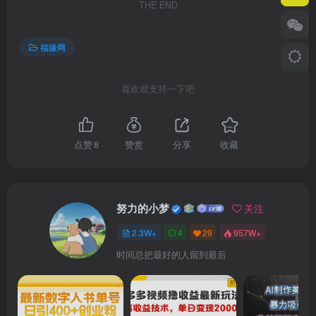
THE END
福缘网
喜欢就支持一下吧
点赞
8
赞赏
分享
收藏
努力的小梦
关注
2.3W+
4
29
957W+
时间总把最好的人留到最后