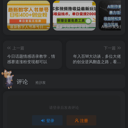
最新数字人书单号日400+创业粉，单日变现五位数，市面卖5980附软件和详…
多多视频撸收益最新玩法，高收益技术，单日变现2000+，附赠全套技术资料
上一篇
下一篇
今日话题情感语录教学，情
年入百W大访谈，多位大佬
感赛道涨粉变现都可以
的创业逆风翻盘之路，看懂
普通人逆袭的底层逻辑，找
寻属于自己的创业方向
评论
抢沙发
请登录后发表评论
登录
注册