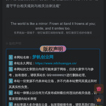
遵守平台相关规则与相关法律法规*
The world is like a mirror: Frown at itand it frowns at you;
smile, and it smiles too.
世界犹如一面镜子：朝它皱眉它就朝你皱眉，朝它微笑它也吵你微笑
©
版权声明
版权声明
梦帆创业网
1
本网站名称：
2
本站永久网址：
https://www.mfchuangye.cn/
3
本网站的文章部分内容可能来源于网络，仅供大家学习与参
考，如有侵权，请联系站长 QQ
185599521
进行删除处理。
4
本站一切资源不代表本站立场，并不代表本站赞同其观点和对
其真实性负责。
5
本站一律禁止以任何方式发布或转载任何违法的相关信息，访
客发现请向站长举报
6
本站资源大多存储在云盘，如发现链接失效，请联系我们我们