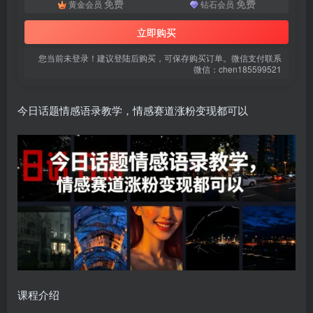
免费
免费
黄金会员
钻石会员
登录密码
立即购买
找回密码
|
免密登录
记住登录
您当前未登录！建议登陆后购买，可保存购买订单。微信支付联系
登录
微信：chen185599521
社交账号登录
今日话题情感语录教学，情感赛道涨粉变现都可以
微信登录
使用社交账号登录即表示同意
用户协议
、
隐私声明
课程介绍