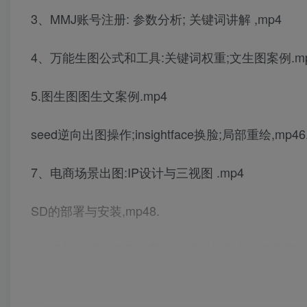
3、MMJ账号注册: 参数分析; 关键词讲解 ,mp4
4、万能生图公式和工具:关键词权重;文生图案例.m
5.图生图图生文案例.mp4
seed逆向出图操作;insightface换脸;局部重绘,mp46
7、电商场景出图:IP设计与三视图 .mp4
SD的部署与安装,mp48.
9、采样介绍和常用推荐，大模型的概念和下载安装.
描述词的书写规则和权重，描述词的进阶语法,mp4