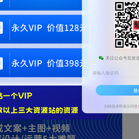
9.9
梦币
免费
黄金会员
钻石会员
1
梦币
立即
您当前未登录！建议登陆后购买，可保存购买订单。微信支付联系微信：chen1855
关注公众号后发
请输入验证码
登
扫码登录即表示同意