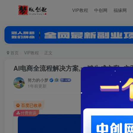
VIP教程
中创网
福缘网
首页
VIP教程
正文
AI电商全流程解决方案,一键生成文案+主图
努力的小梦
1年前更新
百度已收录
付费资源