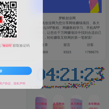
微信登录
梦帆创业网
梦帆创业网为您分享网络赚钱项目、各大
网赚论坛VIP教程、网赚教程学习、手机APP
赚钱等，让您在千万网赚项目中找到合适自己
TOP1
购买
的项目，轻松赚取互联网的第一笔财富!
99521
文章
留言 访客
送
获取验证码
“验证码”
1W+人已阅读
6869 9
323 1
788670
最新数字人书单号日400+创业粉，单日
变现五位数，市面卖5980附软件和...
录
多多视频撸收益最新玩法，
TOP2
高收益技术，单日变现
2000+，附赠全套技术资料
用户协议
、
隐私声明
2年前
1W+人已阅读
AI制作美女图片，暴力吸引
TOP3
男粉，收益轻松突破四位
数，操作简单 上手难度低
今日剩余
本周剩余
本月剩余
本年剩余
2年前
1W+人已阅读
81.8%
54.5%
83.3%
40.5%