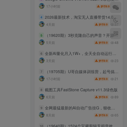
6
17小时前
9.9
梦币
2026最新技术，淘宝无人直播带货14.0，不封号，不违规，公+私玩法，操作简单，日入10张【揭秘】
4
37
4天前
9.9
梦币
（19620期）3秒克隆自己的声音？开源爆火的 Voicebox 声音开源工具，实测体验超好，零部署小白也能直接用
5
48
5天前
9.9
梦币
全新AI量化月入1W+，全天全自动运行，不用盯不用操作，懒人专属副业！
6
23
3天前
9.9
梦币
（19705期）U哥自媒体训练营，起号搞流量，做爆款，培养做自媒体能力
7
21
17小时前
9.9
梦币
截图工具FastStone Capture v11.3绿色版
8
89
6天前
9.9
梦币
全网最猛最新的AI自动广告挂G，狠收益日入400+，真正做到躺賺式变现【揭秘】
9
65
8天前
9.9
梦币
（19640期）1524个宝藏剪辑无损音效！日常常见工具音效包，含扳手、剪刀、锯, 泵, 斧头，锤子工具等，中文分类
10