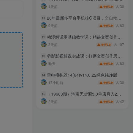
30
4天前
9.9
梦币
26年最新多平台手机挂G项目，全自动运行，每天可提现，单机900-1500月，可矩阵放大【揭秘】
11
83
9天前
9.9
梦币
动漫解说零基础教学课：精讲文案创作思路，手机电脑双端配音剪辑落地学习
12
107
3天前
9.9
梦币
剪影影视解说实战课：打磨文案创作思路，熟练配音处理手法，快速上手解说制作
13
63
昨天
9.9
梦币
雷电模拟器14(64)v14.0.22绿色纯净版
14
30
17小时前
9.9
梦币
（19683期）淘宝无货源5.0单店月入2万-更新2026：开店防骗到下单发货，蓝海选品+三店循环玩法全掌握
15
42
2天前
9.9
梦币