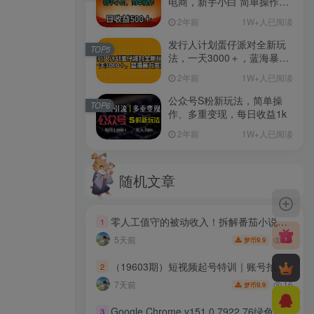
电商，新手小白 简单操作，
长期稳定 日收入500＋
2年前
1W+人已阅读
发行人计划蛋仔派对全新玩
TOP5
法，一天3000＋，蓝海暴力
变现
2年前
1W+人已阅读
公众号S粉新玩法，简单操
TOP6
作、多重变现，每日收益1k
2年前
1W+人已阅读
随机文章
零人工值守的被动收入！拆解番茄小说达人挂G底层賺钱逻辑，日入1000+，全程傻瓜式落地【揭秘】
1
66
5天前
9.9
梦币
（19603期）短视频起号特训｜账号拍摄选题剪辑投流全教学，餐饮二手车医疗多行业爆款账号拆解实操课
2
16
7天前
9.9
梦币
Google Chrome v151.0.7922.76绿色便携版
3