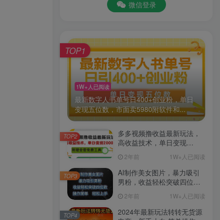
微信登录
TOP1
1W+人已阅读
最新数字人书单号日400+创业粉，单日
变现五位数，市面卖5980附软件和...
多多视频撸收益最新玩法，
TOP2
高收益技术，单日变现
2000+，附赠全套技术资料
2年前
1W+人已阅读
AI制作美女图片，暴力吸引
TOP3
男粉，收益轻松突破四位
数，操作简单 上手难度低
2年前
1W+人已阅读
2024年最新玩法转转无货源
TOP4