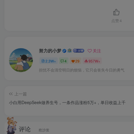
19、IP全流程出图.mp4
点赞
4
电商案例-指定产品出场景;电商案例-图标字体设计.m
21炼丹炉的推荐与安装，图片预处理注意事项.mp4
努力的小梦
关注
22、开始炼丹，出Lora模型测试.mp4
2.3W+
4
29
957W+
担忧不会清空明日的烦恼，它只会丧失今日的勇气
23、专属LORA+商业案例-服装+配饰.mp4
24、ip-lora与产品lora的扩展思维,mp4
上一篇
小白用DeepSeek做养生号，一条作品涨粉5万+，单日收益上千
NEW-1 第四次工业革命-Al.mp4
NEW-2-节课争捏Ghatpgt4.0 -人干翻500万团队.mp
评论
抢沙发