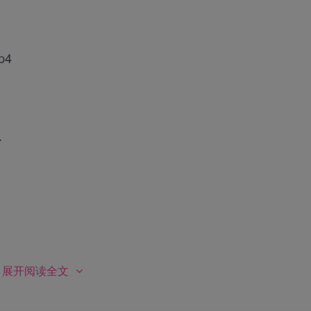
p4
.
mp4
展开阅读全文
10、