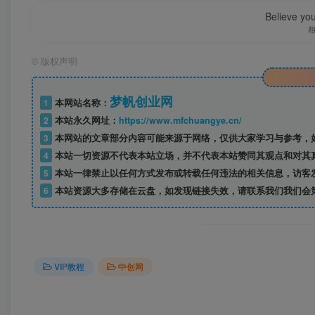
Believe you
11、文生图浦练和高清出图方法，Adetailer面部修
12、图生图-缩放模式介绍与关键词反推，重绘埴充
©
版权声明
13、脚本XYZ图表使用.mp4
梦帆创业网
1
本网站名称：
2
本站永久网址：
https://www.mfchuangye.cn/
14、系列插件安装,mp4
3
本网站的文章部分内容可能来源于网络，仅供大家学习与参考，如
4
本站一切资源不代表本站立场，并不代表本站赞同其观点和对其
5
本站一律禁止以任何方式发布或转载任何违法的相关信息，访客
5.openpose模型，快速穿衣,mp4
6
本站资源大多存储在云盘，如发现链接失效，请联系我们我们会
16、快速修图，人像产品，电商案例-手表佩载 ,mp
电商塞例-指定AI模特穿衣;电商案例-指走AI模特背包.
VIP教程
中创网
18、电商家例-指定产品出场景,mp4