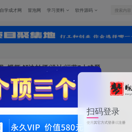
自学成才网
冒泡网
学习资料
软件源码
+视频,解决拍摄/设计/运营5大难题
关注
0
扫码登录
AI电商全流程解决方案,一键生成文案+主图+视频,解决拍摄/
使用
其它方式登录
或
注册
此内容为付费资源，请付费后查看