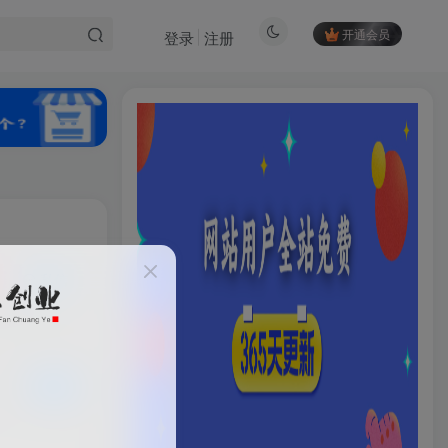
开通会员
登录
注册
私信
12
4
HI！请登录
登录
注册
已售 5
设计/运营5大难题
社交账号登录