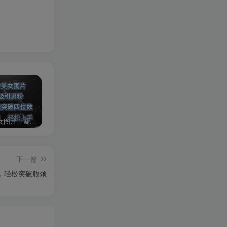
AI制作美女图片，暴力吸引男粉，收益轻松突破四位数，操作简单 上手难度低
2024年最新玩法转转无货源电商，新手小白 简单操作，长期稳定 日收入500＋
发行人计划蛋仔派对全新玩法，一天3000＋，蓝海暴力变现
下一篇
，轻松突破瓶颈