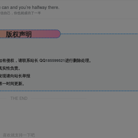
 can and you’re halfway there.
复插件.mp4
相信自己，你也就成功了一半
与切换背景,mp4
版权声明
有侵权，请联系站长 QQ
185599521
进行删除处理。
真实性负责。
发现请向站长举报
第一时间更新。
4
THE END
mp417
喜欢就支持一下吧