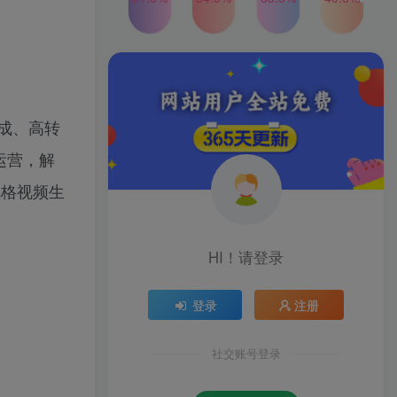
2024年最新玩法转转无货源
TOP4
电商，新手小白 简单操作，
长期稳定 日收入500＋
2年前
1W+人已阅读
发行人计划蛋仔派对全新玩
TOP5
法，一天3000＋，蓝海暴力
变现
生成、高转
2年前
1W+人已阅读
运营，解
公众号S粉新玩法，简单操
TOP6
作、多重变现，每日收益1k
风格视频生
2年前
1W+人已阅读
HI！请登录
登录
注册
社交账号登录