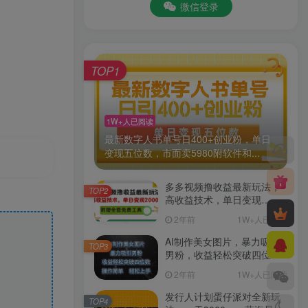
微信登录
TOP1
1W+人已阅读
最新数字人书单号日400+创业粉，单日
变现五位数，市面卖5980附软件和...
多多视频撸收益最新玩法，
TOP2
高收益技术，单日变现
2000+，附赠全套技术资料
2年前
1W+人已阅读
AI制作美女图片，暴力吸引
TOP3
男粉，收益轻松突破四位
数，操作简单 上手难度低
2年前
1W+人已阅读
发行人计划蛋仔派对全新玩
TOP4