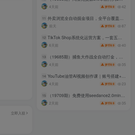
42
4天前
9.9
梦币
外卖浏览全自动掘金项目，全平台覆盖，单窗口一天30+，可批量矩阵做，轻松日入500+【揭秘】
11
87
前天
9.9
梦币
TikTok Shop系统化运营方案，一套五步走的方法，帮你在TikTok Shop上快速把销售额做起来【原创双语字幕】
12
40
6天前
9.9
梦币
（19685期）捕鱼大作战全自动打金，双窗口日入400+，附全套工具详细教程
13
35
4天前
9.9
梦币
YouTube油管AI视频创作课｜账号搭建+AI成片+去重限流解决方案，YPP变现一站式教学
14
23
4天前
9.9
梦币
（19709期）免费使用seedance2.0mini的方法，不能真人，可以无限10秒视频，9图+3音频参考
15
35
2天前
9.9
梦币
立即入驻