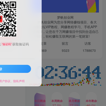
微信登录
梦帆创业网
梦帆创业网为您分享网络赚钱项目、各大
网赚论坛VIP教程、网赚教程学习、手机APP
TOP1
赚钱等，让您在千万网赚项目中找到合适自己
购买
的项目，轻松赚取互联网的第一笔财富!
99521
文章
留言 访客
送
获取验证码
“验证码”
1W+人已阅读
6869 9
323 1
788670
最新数字人书单号日400+创业粉，单日
变现五位数，市面卖5980附软件和...
录
多多视频撸收益最新玩法，
TOP2
高收益技术，单日变现
2000+，附赠全套技术资料
用户协议
、
隐私声明
2年前
1W+人已阅读
AI制作美女图片，暴力吸引
TOP3
男粉，收益轻松突破四位
数，操作简单 上手难度低
今日剩余
本周剩余
本月剩余
本年剩余
2年前
1W+人已阅读
89.1%
27.0%
77.1%
40.0%