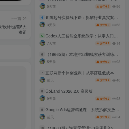
96
5天前
9.9
梦币
矩阵起号实操线下课：拆解行业真实案例，学会团队矩阵高效运营打法
4
下一篇
63
3天前
9.9
梦币
/设计/运营5大
难题
Codex人工智能全系统教学：从零入门安装部署，掌握AI写作改测交付能力
5
14
7天前
9.9
梦币
（19665期）本地推32期线索获客训练营｜8月全新2026投放教程，来客开户冷启动搜索广告素材优化全链路实操教学
6
98
5天前
9.9
梦币
互联网新个体创业课｜从零搭建低成本小生意，商业思维+商业模式+流量实战+个人成长全闭环教程
7
40
前天
9.9
梦币
GoLand v2026.2.0 高级版
8
98
9天前
9.9
梦币
Google Ads运营精通课：系统拆解投放全流程，优化账户提升广告投产回报率
9
54
前天
9.9
梦币
（19683期）淘宝无货源5.0单店月入2万-更新2026：开店防骗到下单发货，蓝海选品+三店循环玩法全掌握
10