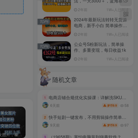
法，一天3000＋，蓝海暴力
变现
2年前
1W+人已阅读
2024年最新玩法转转无货源
TOP5
电商，新手小白 简单操作，
长期稳定 日收入500＋
2年前
1W+人已阅读
公众号S粉新玩法，简单操
TOP6
作、多重变现，每日收益1k
2年前
1W+人已阅读
随机文章
电商店铺合规优化实操课：详解洗SKU、高清洗图、错类目调整三类主流运营实操技巧
1
58
6天前
9.9
梦币
快手短剧一键发布，不用剪辑操作简单，副业日入500+。空闲时间轻松赚收益
2
97
9天前
9.9
梦币
AI制作美女图片，暴力吸引男粉，收益轻松突破四位数，操作简单 上手难度低
发行人计划蛋仔派对全新玩法，一天3000＋，蓝海暴力变现
2024年最新玩法转转无货源电商，新手小白 简单操作，长期稳定 日收入500＋
（19658期）害怕电脑装到病毒软件？开源沙箱工具来了，轻松隔离运行未知应用，还能软件游戏无限多开！Sandboxie
3