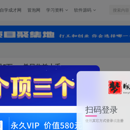
自学成才网
冒泡网
学习资料
软件源码
粉5万+，单日收益上千
关注
0
扫码登录
小白用DeepSeek做养生号，一条作品涨粉5万+，单日收益上千
使用
其它方式登录
或
注册
此内容为付费资源，请付费后查看