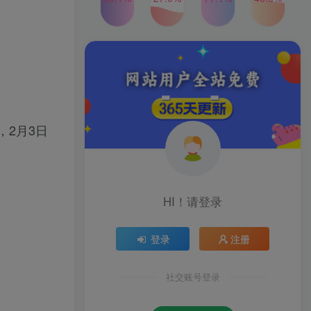
发行人计划蛋仔派对全新玩
TOP4
法，一天3000＋，蓝海暴力
变现
2年前
1W+人已阅读
2024年最新玩法转转无货源
TOP5
电商，新手小白 简单操作，
长期稳定 日收入500＋
2年前
1W+人已阅读
公众号S粉新玩法，简单操
TOP6
2月3日
作、多重变现，每日收益1k
2年前
1W+人已阅读
HI！请登录
登录
注册
社交账号登录