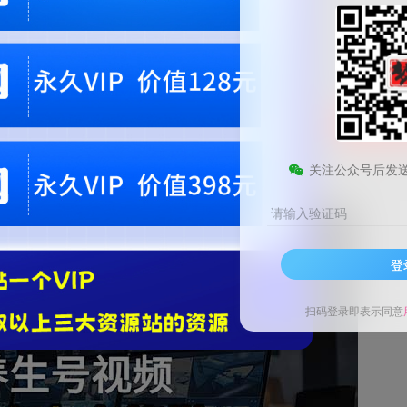
9.9
梦币
免费
黄金会员
钻石会员
1
梦币
立即
您当前未登录！建议登陆后购买，可保存购买订单。微信支付联系微信：chen1855
关注公众号后发
请输入验证码
登
扫码登录即表示同意