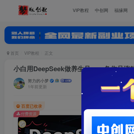
VIP教程
中创网
福缘网
首页
VIP教程
正文
小白用DeepSeek做养生号，一条作品涨
努力的小梦
1年前更新
百度已收录
付费资源