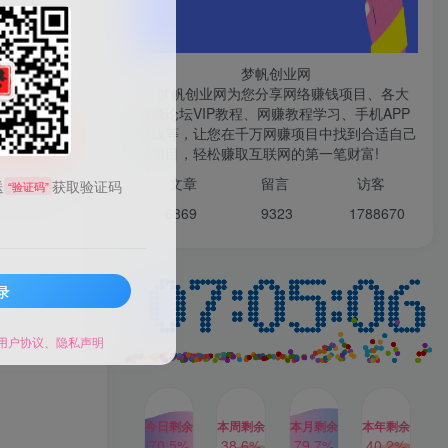
微信登录
梦帆创业网
梦帆创业网为您分享网络赚钱项目、各大
网赚论坛VIP教程、网赚教程学习、手机APP
赚钱等，让您在千万网赚项目中找到合适自己
TOP1
购买
的项目，轻松赚取互联网的第一笔财富!
99521
文章
留言 访客
送
获取验证码
“验证码”
1W+人已阅读
6869 9
323 1
788670
最新数字人书单号日400+创业粉，单日
变现五位数，市面卖5980附软件和...
录
多多视频撸收益最新玩法，
TOP2
高收益技术，单日变现
2000+，附赠全套技术资料
用户协议
、
隐私声明
2年前
1W+人已阅读
AI制作美女图片，暴力吸引
TOP3
男粉，收益轻松突破四位
数，操作简单 上手难度低
今日剩余
本周剩余
本月剩余
本年剩余
2年前
1W+人已阅读
70.5%
38.6%
79.7%
40.2%