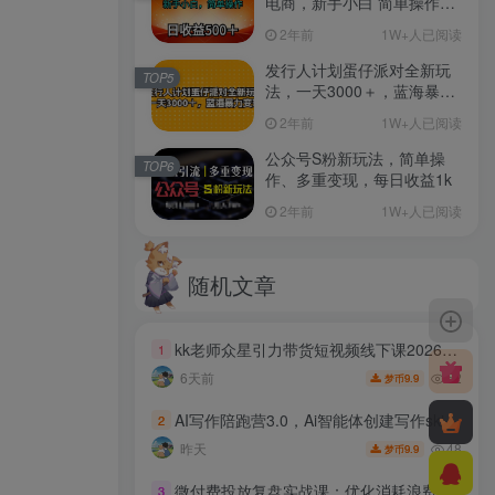
电商，新手小白 简单操作，
长期稳定 日收入500＋
2年前
1W+人已阅读
发行人计划蛋仔派对全新玩
TOP5
法，一天3000＋，蓝海暴力
变现
2年前
1W+人已阅读
公众号S粉新玩法，简单操
TOP6
作、多重变现，每日收益1k
2年前
1W+人已阅读
随机文章
kk老师众星引力带货短视频线下课2026年，带货短视频实战全流程
1
52
6天前
9.9
梦币
AI写作陪跑营3.0，Ai智能体创建写作skill（workbuddy）+人工手写模式（手搓模式），去除AI痕迹（头条号、公众号、百家号）（更新0806）
2
48
昨天
9.9
梦币
微付费投放复盘实战课：优化消耗浪费难题，搭建稳定高投产投放策略实现盈利放大
3