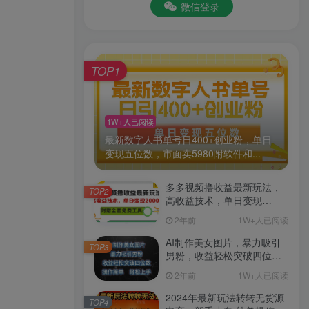
微信登录
TOP1
1W+人已阅读
最新数字人书单号日400+创业粉，单日
变现五位数，市面卖5980附软件和...
多多视频撸收益最新玩法，
TOP2
高收益技术，单日变现
2000+，附赠全套技术资料
2年前
1W+人已阅读
AI制作美女图片，暴力吸引
TOP3
男粉，收益轻松突破四位
数，操作简单 上手难度低
2年前
1W+人已阅读
2024年最新玩法转转无货源
TOP4