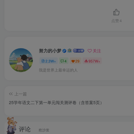
点赞
4
努力的小梦
关注
2.3W+
4
29
957W+
我是世界上最幸运的人
上一篇
25学年语文二下第一单元闯关测评卷（含答案5页）
评论
抢沙发