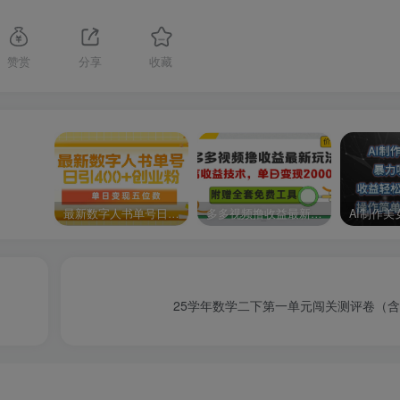
赞赏
分享
收藏
最新数字人书单号日400+创业粉，单日变现五位数，市面卖5980附软件和详…
多多视频撸收益最新玩法，高收益技术，单日变现2000+，附赠全套技术资料
25学年数学二下第一单元闯关测评卷（含