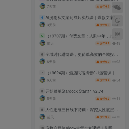
41
7天前
9.9
梦币
AI漫剧从文案到成片实战课｜爆款文案13种钩子写法、AI一键改稿、人物场景一致性生成、多模型出图出视频技巧
4
42
3天前
9.9
梦币
（19707期）付费文章：人到中年，九个可能帮助你延长寿命的习惯
5
49
前天
9.9
梦币
全域时代进阶课，更简单高效的全域投放实操，让电商运营更简单高效（更新0731）
6
93
6天前
9.9
梦币
（19624期）酒店民宿抖音0-1运营课｜专属住宿行业教程，账号短视频直播POI榜单SEO全流程落地实操教学
7
54
6天前
9.9
梦币
开始菜单Stardock Start11 v2.74
8
41
5天前
9.9
梦币
人性思维三日线下特训：深挖人性底层规律，识人设防、布局变现抓流量风口
9
73
前天
9.9
梦币
宠物自媒体Vlog+带货全套课程｜从图文生成、剪辑成片到带货变现一站式教学
10