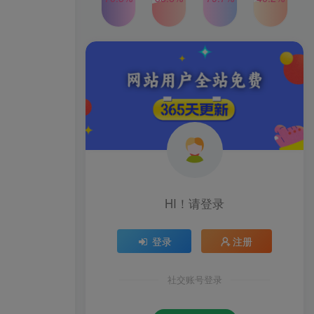
2024年最新玩法转转无货源
TOP4
电商，新手小白 简单操作，
长期稳定 日收入500＋
2年前
1W+人已阅读
发行人计划蛋仔派对全新玩
TOP5
法，一天3000＋，蓝海暴力
变现
2年前
1W+人已阅读
公众号S粉新玩法，简单操
TOP6
作、多重变现，每日收益1k
2年前
1W+人已阅读
HI！请登录
登录
注册
社交账号登录