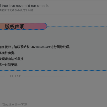
 true love never did run smooth.
诚的爱情之路永不会是平坦的
版权声明
有侵权，请联系站长 QQ
185599521
进行删除处理。
真实性负责。
发现请向站长举报
览已结束，还剩
3
页未读——
第一时间更新。
后可免费下载高清完整文档
THE END
喜欢就支持一下吧