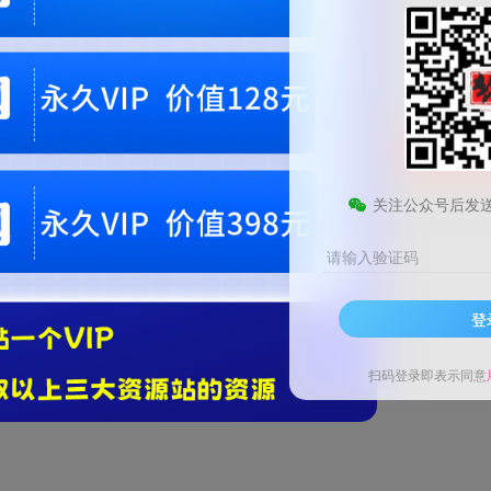
9.9
梦币
免费
黄金会员
钻石会员
1
梦币
立即
您当前未登录！建议登陆后购买，可保存购买订单。微信支付联系微信：chen1855
关注公众号后发
请输入验证码
登
扫码登录即表示同意