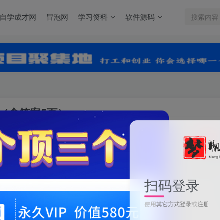
自学成才网
冒泡网
学习资料
软件源码
（含答案5页）
关注
0
扫码登录
25学年苏教版数学二下第一单元质量检测（含答案5页）
使用
其它方式登录
或
注册
此内容为付费资源，请付费后查看