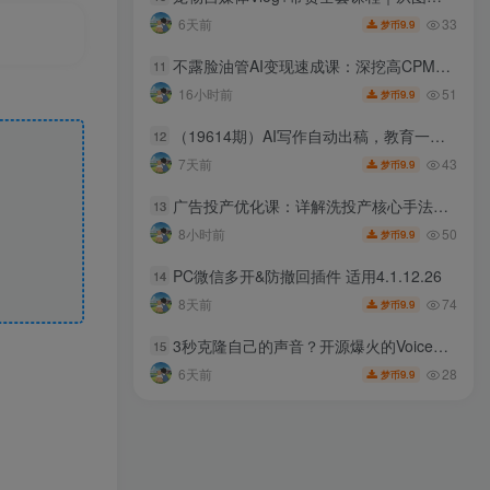
33
6天前
9.9
梦币
不露脸油管AI变现速成课：深挖高CPM盈利领域，零出镜打造YouTube稳定收益账号
11
51
16小时前
9.9
梦币
（19614期）AI写作自动出稿，教育一单500+，派单不愁，月入2W
12
43
7天前
9.9
梦币
广告投产优化课：详解洗投产核心手法，落地多场景投放提效增收方案
13
50
8小时前
9.9
梦币
PC微信多开&防撤回插件 适用4.1.12.26
14
74
8天前
9.9
梦币
3秒克隆自己的声音？开源爆火的Voicebox声音开源工具，实测体验超好，零部署小白也能直接用
15
28
6天前
9.9
梦币