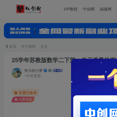
VIP教程
中创网
福缘网
首页
学习资料
正文
25学年苏教版数学二下第一单元质量检测
努力的小梦
1年前更新
百度已收录
付费资源