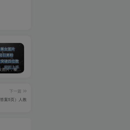
AI制作美女图片，暴力吸引男粉，收益轻松突破四位数，操作简单 上手难度低
2024年最新玩法转转无货源电商，新手小白 简单操作，长期稳定 日收入500＋
发行人计划蛋仔派对全新玩法，一天3000＋，蓝海暴力变现
下一篇
答案5页）人教