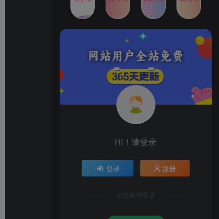
2024年最新玩法转转无货源
TOP4
电商，新手小白 简单操作，
长期稳定 日收入500＋
2年前
1W+人已阅读
发行人计划蛋仔派对全新玩
TOP5
法，一天3000＋，蓝海暴力
变现
2年前
1W+人已阅读
公众号S粉新玩法，简单操
TOP6
作、多重变现，每日收益1k
2年前
1W+人已阅读
HI！请登录
登录
注册
社交账号登录