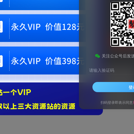
9.9
梦币
免费
黄金会员
钻石会员
1
梦币
立即
您当前未登录！建议登陆后购买，可保存购买订单。微信支付联系微信：chen1855
关注公众号后发
请输入验证码
登
扫码登录即表示同意