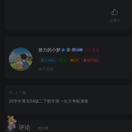
点赞
5
努力的小梦
关注
2.3W+
4
29
957W+
永不言弃
上一篇
25学年青岛54版二下数学第一次月考检测卷
评论
抢沙发