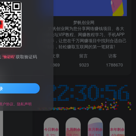
微信登录
梦帆创业网
梦帆创业网为您分享网络赚钱项目、各大
网赚论坛VIP教程、网赚教程学习、手机APP
赚钱等，让您在千万网赚项目中找到合适自己
TOP1
购买
的项目，轻松赚取互联网的第一笔财富!
99521
文章
留言 访客
送
获取验证码
“验证码”
1W+人已阅读
6869 9
323 1
788670
最新数字人书单号日400+创业粉，单日
变现五位数，市面卖5980附软件和...
录
多多视频撸收益最新玩法，
TOP2
高收益技术，单日变现
2000+，附赠全套技术资料
用户协议
、
隐私声明
2年前
1W+人已阅读
AI制作美女图片，暴力吸引
TOP3
男粉，收益轻松突破四位
数，操作简单 上手难度低
今日剩余
本周剩余
本月剩余
本年剩余
2年前
1W+人已阅读
6.2%
58.0%
84.1%
40.6%