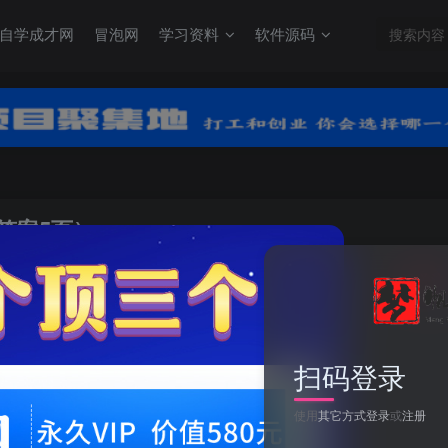
自学成才网
冒泡网
学习资料
软件源码
答案5页）
关注
0
扫码登录
25学年语文二下第一单元闯关测评卷（含答案5页）
使用
其它方式登录
或
注册
此内容为付费资源，请付费后查看