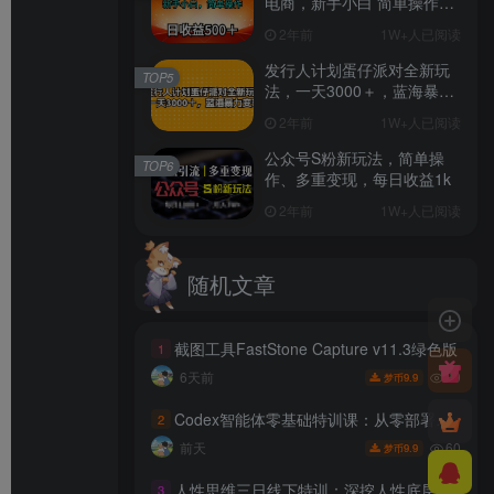
电商，新手小白 简单操作，
长期稳定 日收入500＋
2年前
1W+人已阅读
发行人计划蛋仔派对全新玩
TOP5
法，一天3000＋，蓝海暴力
变现
2年前
1W+人已阅读
公众号S粉新玩法，简单操
TOP6
作、多重变现，每日收益1k
2年前
1W+人已阅读
随机文章
截图工具FastStone Capture v11.3绿色版
1
89
6天前
9.9
梦币
Codex智能体零基础特训课：从零部署模型接入工具，搭建AI自动化高效办公工作流
2
60
前天
9.9
梦币
人性思维三日线下特训：深挖人性底层规律，识人设防、布局变现抓流量风口
3