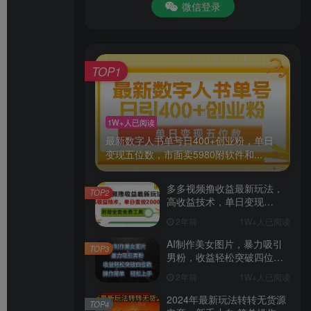
微信登录
TOP1
1W+人已阅读
最新数字人书单号日400+创业粉，单日
变现五位数，市面卖5980附软件和...
多多视频撸收益最新玩法，
TOP2
高收益技术，单日变现
2000+，附赠全套技术资料
2年前
1W+人已阅读
AI制作美女图片，暴力吸引
TOP3
男粉，收益轻松突破四位
数，操作简单 上手难度低
2年前
1W+人已阅读
2024年最新玩法转转无货源
TOP4