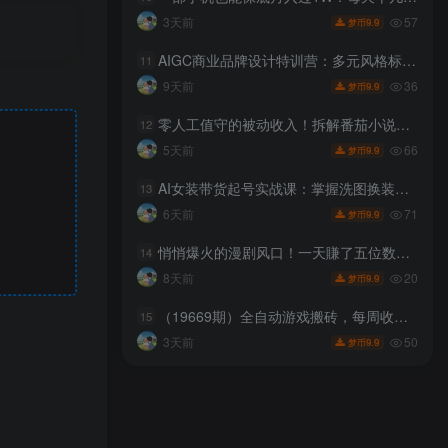
57
3天前
9.9
梦币
AIGC商业品牌设计特训营：多元风格标志设计方法，插画海报包装AI高效出图
11
36
9天前
9.9
梦币
零人工值守的被动收入！拆解番茄小说达人挂G底层賺钱逻辑，日入1000+，全程傻瓜式落地【揭秘】
12
66
5天前
9.9
梦币
AI女装带货起号实战课：掌握洗图换装AI生成视频技巧，低成本搭建女装短视频账号
13
71
6天前
9.9
梦币
悄悄爆火的漫剧风口！一天賺了五位数！红果漫剧快手推广全流程实战课，零门槛、零粉丝、零经验可直接入局
14
20
8天前
9.9
梦币
（19669期）全自动游戏搬砖，每周收益20-80%，只需操作1-2个小时，轻松月入过万，上不封顶
15
50
3天前
9.9
梦币