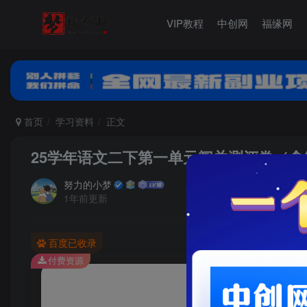
VIP教程
中创网
福缘网
首页
学习资料
正文
25学年语文二下第一单元闯关测评卷（含
努力的小梦
1年前更新
百度已收录
付费资源