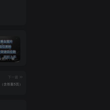
AI制作美女图片，暴力吸引男粉，收益轻松突破四位数，操作简单 上手难度低
2024年最新玩法转转无货源电商，新手小白 简单操作，长期稳定 日收入500＋
发行人计划蛋仔派对全新玩法，一天3000＋，蓝海暴力变现
下一篇
（含答案5页）