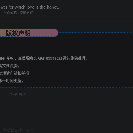
lower for which love is the honey.
生命如花，爱情是蜜
版权声明
有侵权，请联系站长 QQ
185599521
进行删除处理。
真实性负责。
发现请向站长举报
览已结束，还剩
3
页未读——
第一时间更新。
后可免费下载高清完整文档
THE END
喜欢就支持一下吧