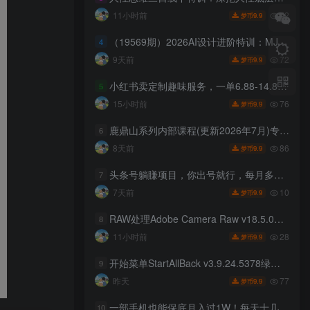
72
11小时前
9.9
梦币
（19569期）2026AI设计进阶特训：MJ×PS香蕉×GPTimage2.0×垫图混图拼图融图×IP全案角色道具场景插画
4
72
9天前
9.9
梦币
小红书卖定制趣味服务，一单6.88-14.88，227天卖了2w+份，到手13w+
5
76
15小时前
9.9
梦币
鹿鼎山系列内部课程(更新2026年7月)专注缠论教学，行情分析、学习答疑、机会提示、实操讲解
6
86
8天前
9.9
梦币
头条号躺賺项目，你出号就行，每月多賺1000+，每天5分钟，坐等分米【揭秘】
7
10
7天前
9.9
梦币
RAW处理Adobe Camera Raw v18.5.0中文版
8
28
11小时前
9.9
梦币
开始菜单StartAllBack v3.9.24.5378绿色版
9
77
昨天
9.9
梦币
一部手机也能保底月入过1W！每天十几分钟就够了，单日轻松500+，长期稳定！【揭秘】
10