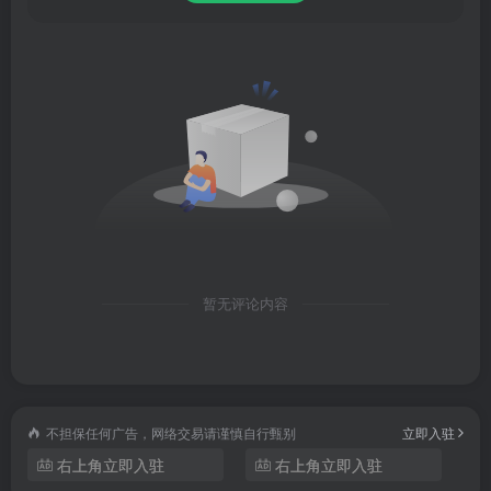
为用户推荐合适的书籍，并可查看微信好友的读书动态、与
好友讨论正在阅读的书籍等。
【精心打磨的阅读体验】
支持EPUB和TXT格式，你还可以随心个性化你的专属阅读
风格。精心打磨，只为给你极致体验。
【和好友发现优质好书】
帮你发现下一本适合你的好书。书海茫茫，不妨让微信好友
暂无评论内容
来帮你完成筛选，快速找到优质好书。
【和好友讨论交流碰撞】
不担保任何广告，网络交易请谨慎自行甄别
立即入驻
在阅读中与好友的想法邂逅，跟好友交流你的阅读感想，碰
右上角立即入驻
右上角立即入驻
撞出更多火花。这一次，让阅读不再孤单。