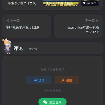
毕业季小红书论文代润色项目，本科1500，专科1200，高客单GPT4.0-20分钟一篇带实操
快手无人挂机直播蛋仔游戏，一天收入700+流程简单人人可做（送10G素材）
微信读书ios版
是专门针对苹果ios平台而开发的一款手机阅
上一篇
下一篇
读软件，该软件深度引入微信关系链，拥有为用户推荐合适
牛咔视频苹果版 v9.2.9
wps office苹果手机版
书籍，并且可查看微信好友的读书动态，以及和好友讨论正
v12.15.2
在阅读的书籍等功能，目前涵盖小说、励志、经济管理、传
记、社科、历史、杂志等大类，主要以出版付费书籍为主，
评论
可以为用户提供全新的阅读体验。软件除了基本的阅读和购
抢沙发
买书籍的功能外，最大的差异就是它可以调用微信的好友关
系链。有了这些关系链之后，微信读书自然就可以在应用里
请登录后发表评论
呈现一些其他同类应用难以实现的功能。
软件特色
登录
注册
社交账号登录
微信读书是基于微信关系链的官方阅读应用，同时支持
iPhone和iPad两大终端平台。在提供极致阅读体验的同时，
微信登录