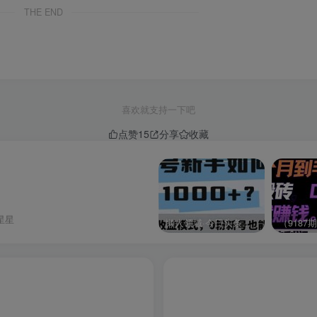
THE END
喜欢就支持一下吧
点赞
15
分享
收藏
星星
懒人领域·今日头条项目玩法，头条中视频项目，单号收益在50—500可批量￼