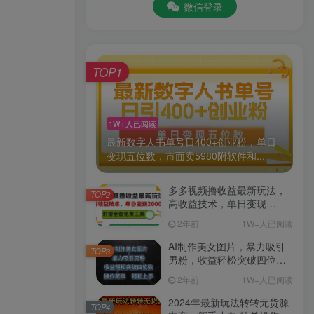
微信登录
TOP1
1W+人已阅读
最新数字人书单号日400+创业粉，单日
变现五位数，市面卖5980附软件和...
多多视频撸收益最新玩法，
TOP2
高收益技术，单日变现
2000+，附赠全套技术资料
2年前
1W+人已阅读
AI制作美女图片，暴力吸引
TOP3
男粉，收益轻松突破四位
数，操作简单 上手难度低
2年前
1W+人已阅读
2024年最新玩法转转无货源
TOP4