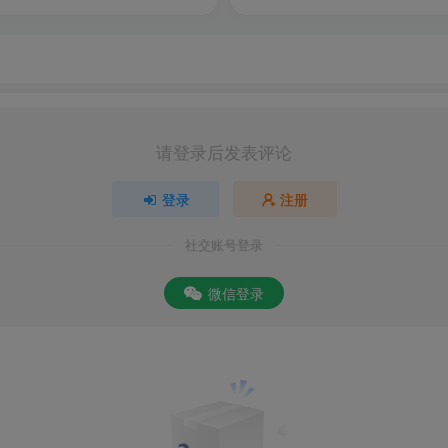
频软件，有着各种各样的新闻、短视频、广播、同步电视等，这
拓展新媒体产业链，为公众和客户提供集直播、点播、分享互动
请登录后发表评论
而倾力打造的一款战略级应用产品，让顾客享受随时随地能看视
登录
注册
社交账号登录
微信登录