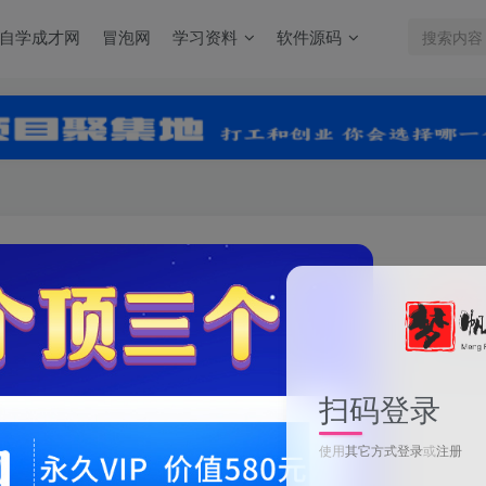
自学成才网
冒泡网
学习资料
软件源码
关注
0
2
扫码登录
使用
其它方式登录
或
注册