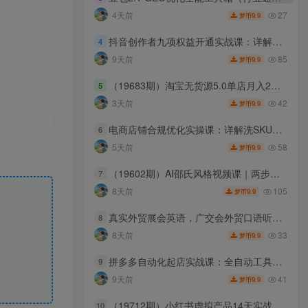
27
4天前
9.9
梦币
抖音创作者九项权益开通实战课：详解伙伴计划准入路径，解锁流量激励与商单扶持权限
4
85
9天前
9.9
梦币
（19683期）淘宝无货源5.0单店月入2万-更新2026：开店防骗到下单发货，蓝海选品+三店循环玩法全掌握
5
42
3天前
9.9
梦币
电商店铺合规优化实操课：详解洗SKU、高清洗图、错类目调整三类主流运营实操技巧
6
58
5天前
9.9
梦币
（19602期）AI邵氏风格视频课｜两步极简制作流程，固定/不固定人物生成，搞笑段子带货视频全套实操教学
7
105
8天前
9.9
梦币
真实外贸展会英语，广交会外贸口语听力突击课程【音频】
8
33
8天前
9.9
梦币
拼多多自动化起店实战课：全自动工具实操演示，软件批量运营提升店铺投产
9
41
9天前
9.9
梦币
（19712期）小红书虚拟产品14天实战变现营-第7期：需求挖掘×AI+Skill原创×产品矩阵×内容笔记×一人公司进阶×全链路
10