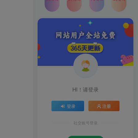
2024年最新玩法转转无货源
TOP4
电商，新手小白 简单操作，
长期稳定 日收入500＋
2年前
1W+人已阅读
发行人计划蛋仔派对全新玩
TOP5
法，一天3000＋，蓝海暴力
变现
2年前
1W+人已阅读
公众号S粉新玩法，简单操
TOP6
作、多重变现，每日收益1k
2年前
1W+人已阅读
HI！请登录
登录
注册
社交账号登录