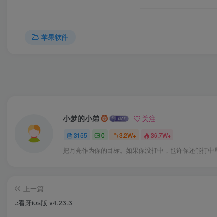
苹果软件
小梦的小弟
关注
3155
0
3.2W+
36.7W+
把月亮作为你的目标。如果你没打中，也许你还能打中
上一篇
e看牙ios版 v4.23.3