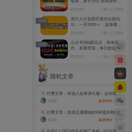
电商，新手小白 简单操作，
长期稳定 日收入500＋
2年前
1W+人已阅读
发行人计划蛋仔派对全新玩
TOP5
法，一天3000＋，蓝海暴力
变现
2年前
1W+人已阅读
公众号S粉新玩法，简单操
TOP6
作、多重变现，每日收益1k
2年前
1W+人已阅读
随机文章
付费文章：有钱人如果讲礼貌，会倒霉，会破产
1
70
4天前
9.9
梦币
付费文章：游戏主播賺钱的6种盈利模式
2
70
8天前
9.9
梦币
豆包2.1 GEO优化全能工具箱（行业通用版）v1.0，会复制粘贴即可，无需技术背景
3