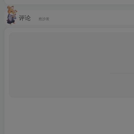
评论
抢沙发
牛咔视频苹果版
是由南京广播电视台官方推出的手机短视
的整合电视、广播、新媒体视频等资源，目的是为了积极
频服务，这是南京广播电视集团从传统媒体向新媒体转型
闻，让您的生活变得更有趣~
功能特色
1、精选的优质视频资讯实时更新；
2、多视频资源相结合，涵盖范围更广更全；
3、用户可以直接进行互动与分享。