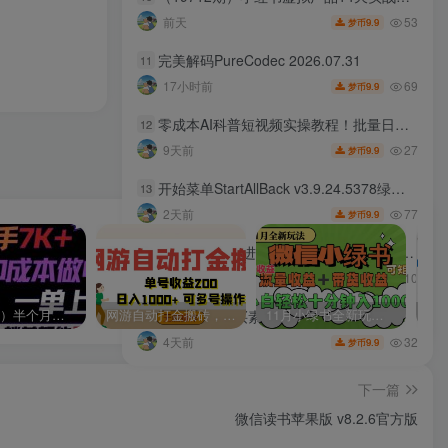
53
前天
9.9
梦币
完美解码PureCodec 2026.07.31
11
69
17小时前
9.9
梦币
零成本AI科普短视频实操教程！批量日产多重收益普通人轻松副业增收月入万元
12
27
9天前
9.9
梦币
开始菜单StartAllBack v3.9.24.5378绿色版
13
77
2天前
9.9
梦币
电商美工全能进阶课：从PS基础抠图到首页装修，精通店铺全套视觉设计实操
14
10
4天前
9.9
梦币
（9187期）半个月收益7K+，无脑搬砖，0成本做中间商，转手就赚钱，一单上百块，单…
网游自动打金搬砖，单号收益200 日入1000+ 无脑操作
11月小绿书全新玩法，公众号流量主+小绿书带货双重变现，小白十分钟无脑日入1000+
自费9.9元购买素材，1500首纯音乐免版权音乐包，中文分类，抖音快手自媒体音效素材资源
15
32
4天前
9.9
梦币
下一篇
微信读书苹果版 v8.2.6官方版