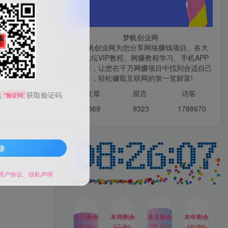
微信登录
梦帆创业网
梦帆创业网为您分享网络赚钱项目、各大
网赚论坛VIP教程、网赚教程学习、手机APP
赚钱等，让您在千万网赚项目中找到合适自己
TOP1
的项目，轻松赚取互联网的第一笔财富!
文章
留言 访客
送
获取验证码
“验证码”
1W+人已阅读
6869 9
323 1
788670
最新数字人书单号日400+创业粉，单日
变现五位数，市面卖5980附软件和...
录
多多视频撸收益最新玩法，
TOP2
高收益技术，单日变现
2000+，附赠全套技术资料
用户协议
、
隐私声明
2年前
1W+人已阅读
AI制作美女图片，暴力吸引
TOP3
男粉，收益轻松突破四位
数，操作简单 上手难度低
今日剩余
本周剩余
本月剩余
本年剩余
2年前
1W+人已阅读
64.9%
37.8%
79.5%
40.2%