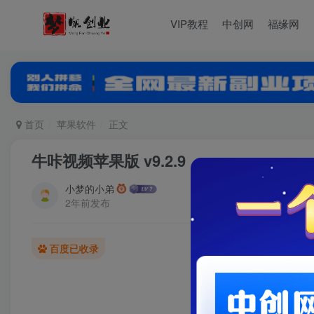
VIP教程
中创网
福缘网
首页
苹果软件
正文
牛咔视频苹果版 v9.2.9
小梦的小弟
2年前发布
百度已收录