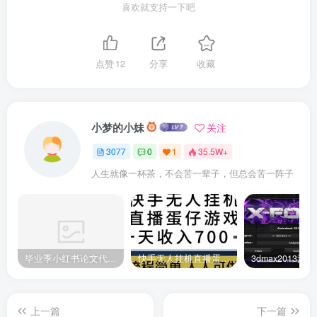
喜欢就支持一下吧
点赞
12
分享
收藏
小梦的小妹
关注
3077
0
1
35.5W+
人生就像一杯茶，不会苦一辈子，但总会苦一阵子
此处内容已隐藏，请付费后查看
毕业季小红书论文代润色项目，本科1500，专科1200，高客单GPT4.0-20分钟一篇带实操
快手无人挂机直播蛋仔游戏，一天收入700+流程简单人人可做（送10G素材）
上一篇
下一篇