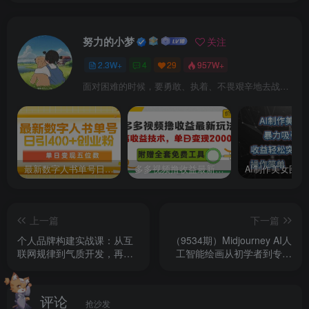
努力的小梦
关注
2.3W+
4
29
957W+
面对困难的时候，要勇敢、执着、不畏艰辛地去战胜它
最新数字人书单号日400+创业粉，单日变现五位数，市面卖5980附软件和详…
多多视频撸收益最新玩法，高收益技术，单日变现2000+，附赠全套技术资料
上一篇
下一篇
个人品牌构建实战课：从互
（9534期）Midjourney AI人
联网规律到气质开发，再到
工智能绘画从初学者到专家
商业化之路，全程解析
的终极指南-27节课-中英字
幕
评论
抢沙发