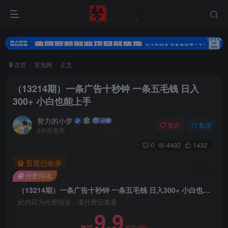
首页
冒泡网
正文
（13214期）一条广告十秒钟 一条五毛钱 日入
300+ 小白也能上手
努力的小梦
关注
私信
2年前发布
0
4492
1432
扫码登录
百度已收录
付费阅读
使用
其它方式登录
或
注册
（13214期）一条广告十秒钟 一条五毛钱 日入300+ 小白也能上手
此内容为付费阅读，请付费后查看
9.9
99
梦币
梦币