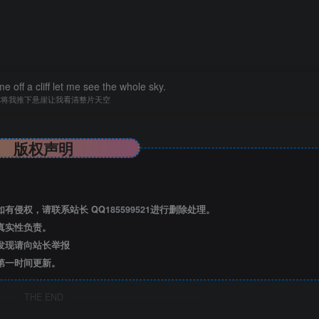
 off a cliff let me see the whole sky.
你将我推下悬崖让我看清整片天空
版权声明
有侵权，请联系站长 QQ
185599521
进行删除处理。
真实性负责。
发现请向站长举报
第一时间更新。
THE END