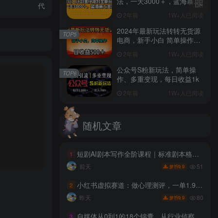
法，一天3000＋，蓝海暴力
代
变现
2年前
1W+人已阅读
2024年最新玩法转转无货源
TOP5
电商，新手小白 简单操作，
长期稳定 日收入500＋
2年前
1W+人已阅读
公众号S粉新玩法，简单操
TOP6
作、多重变现，每日收益1k
2年前
1W+人已阅读
随机文章
短剧AI剧本写作全阶课程｜标准剧本格式、AI写剧指令、投稿过稿技巧、网文改编、主线剧情把控、审稿避坑全套实操教学
1
51
前天
9.9
梦币
小红书虚拟赛道：做心理测评，一单1.99，102天卖了2.4w+份，月到手1w+
2
80
昨天
9.9
梦币
自媒体从0到1的18个锦囊，从行业侦察、矩阵运营到直播话术、起号实操，步步可落地的锦囊，实体老板转型必学
3