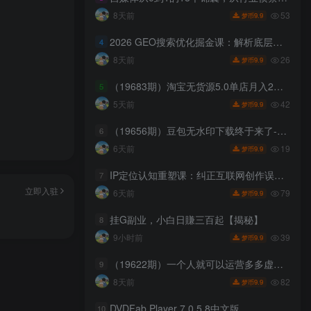
53
8天前
9.9
梦币
2026 GEO搜索优化掘金课：解析底层流量逻辑，拆解企业落地模式与六步增长打法
4
26
8天前
9.9
梦币
（19683期）淘宝无货源5.0单店月入2万-更新2026：开店防骗到下单发货，蓝海选品+三店循环玩法全掌握
5
42
5天前
9.9
梦币
（19656期）豆包无水印下载终于来了-更新！支持豆包图片/视频，15 秒视频配置本地账户管理及批量下载，浏览器拓展
6
19
6天前
9.9
梦币
IP定位认知重塑课：纠正互联网创作误区，深挖IP本质找寻专属个人打造心法
7
立即入驻
79
6天前
9.9
梦币
挂G副业，小白日賺三百起【揭秘】
8
39
9小时前
9.9
梦币
（19622期）一个人就可以运营多多虚拟矩阵，不用值守店铺，每日稳定日入 1000+
9
82
8天前
9.9
梦币
DVDFab Player 7.0.5.8中文版
10