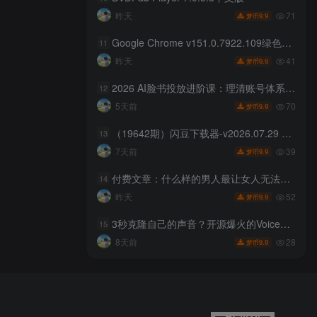
71
昨天
9.9
梦币
Google Chrome v151.0.7922.109绿色便携版
11
41
昨天
9.9
梦币
2026 AI脸书投放进阶课：理清账号体系搭建逻辑，用AI重构广告投放工作流（更新）
12
70
5天前
9.9
梦币
（19642期）闪豆下载器-v2026.07.29 多平台视频批量下载软件
13
39
7天前
9.9
梦币
付费文章：什么样的男人最让女人无法抵抗？
14
52
昨天
9.9
梦币
3秒克隆自己的声音？开源爆火的Voicebox声音开源工具，实测体验超好，零部署小白也能直接用
15
28
8天前
9.9
梦币