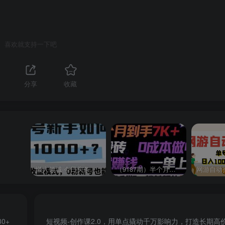
喜欢就支持一下吧
分享
收藏
懒人领域·今日头条项目玩法，头条中视频项目，单号收益在50—500可批量￼
（9187期）半个月收益7K+，无脑搬砖，0成本做中间商，转手就赚钱，一单上百块，单…
0+
短视频-创作课2.0，用单点撬动千万影响力，打造长期高价