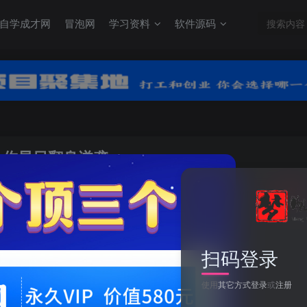
自学成才网
冒泡网
学习资料
软件源码
 让你早日翻身逆袭
关注
0
扫码登录
2024不再为生活烦恼 月入3W 长久稳定 让你早日翻身逆袭
使用
其它方式登录
或
注册
此内容为付费资源，请付费后查看