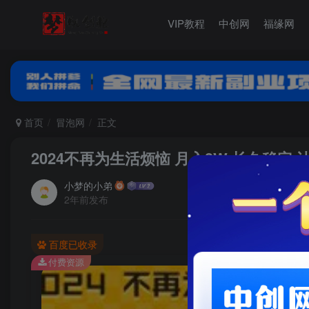
VIP教程
中创网
福缘网
首页
冒泡网
正文
2024不再为生活烦恼 月入3W 长久稳定
小梦的小弟
2年前发布
百度已收录
付费资源