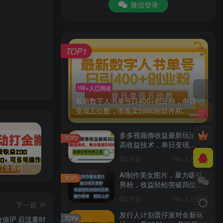
微信登录
TOP1
1W+人已阅读
最新数字人书单号日400+创业粉，单日
变现五位数，市面卖5980附软件和...
多多视频撸收益最新玩法，
TOP2
高收益技术，单日变现
2000+，附赠全套技术资料
2年前
1W+人已阅读
网游自动打金搬砖，单号收益200 日入1000+ 无脑操作
11月小绿书全新玩法，公众号流量主+小绿书带货双重变现，小白十分钟无脑日入1000+
115浏览器电脑版 v27.0.6.3官方版115产品专属客户端，内核升级，提供更快速、更稳定的浏览体验。
AI制作美女图片，暴力吸引
TOP3
男粉，收益轻松突破四位
数，操作简单 上手难度低
2年前
1W+人已阅读
下一篇
发行人计划蛋仔派对全新玩
TOP4
值IP 后流量时