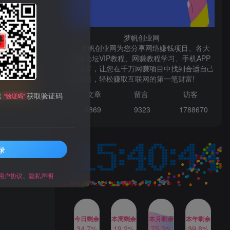
微信登录
梦帆创业网
梦帆创业网为您分享网络赚钱项目、各大
网赚论坛VIP教程、网赚教程学习、手机APP
TOP1
赚钱等，让您在千万网赚项目中找到合适自己
先开通会员
的项目，轻松赚取互联网的第一笔财富!
文章
留言 访客
送
获取验证码
“验证码”
1W+人已阅读
6869 9
323 1
788670
最新数字人书单号日400+创业粉，单日
变现五位数，市面卖5980附软件和...
录
多多视频撸收益最新玩法，
TOP2
高收益技术，单日变现
2000+，附赠全套技术资料
用户协议
、
隐私声明
2年前
1W+人已阅读
AI制作美女图片，暴力吸引
TOP3
男粉，收益轻松突破四位
数，操作简单 上手难度低
今日剩余
本周剩余
本月剩余
本年剩余
2年前
1W+人已阅读
34.7%
19.2%
75.3%
39.8%