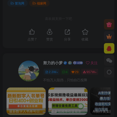
冒泡网
福缘网
喜欢就支持一下吧
点赞
7
赞赏
分享
收藏
努力的小梦
关注
2.3W+
4
29
957W+
不怕万人阻挡，只怕自己投降
最新数字人书单号日400+创业粉，单日变现五位数，市面卖5980附软件和详…
多多视频撸收益最新玩法，高收益技术，单日变现2000+，附赠全套技术资料