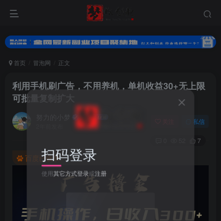
首页
冒泡网
正文
利用手机刷广告，不用养机，单机收益30+无上限
可批量复制扩大
努力的小梦
关注
私信
2年前发布
0
52
7
扫码登录
百度已收录
使用
其它方式登录
或
注册