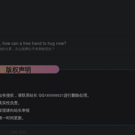
ht, how can a free hand to hug now?
抱的太紧，怎么能腾出手来拥抱现在？
版权声明
有侵权，请联系站长 QQ
185599521
进行删除处理。
真实性负责。
发现请向站长举报
第一时间更新。
THE END