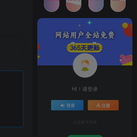
2024年最新玩法转转无货源
TOP4
电商，新手小白 简单操作，
长期稳定 日收入500＋
2年前
1W+人已阅读
发行人计划蛋仔派对全新玩
TOP5
法，一天3000＋，蓝海暴力
变现
2年前
1W+人已阅读
公众号S粉新玩法，简单操
TOP6
作、多重变现，每日收益1k
2年前
1W+人已阅读
HI！请登录
登录
注册
社交账号登录