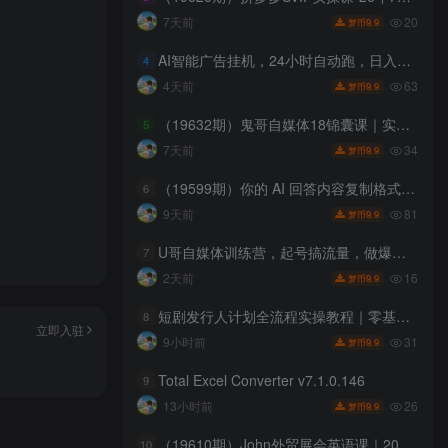
20
7天前
9.9
梦币
AI智能广告挂机，24小时自动跑，日入300-500，新手零门槛
4
63
4天前
9.9
梦币
（19632期）鬼哥自媒体18锦囊课｜实体商家全套体系｜IP 定位-私域矩阵-招商裂变｜同城获客起号完整实操教学
5
34
7天前
9.9
梦币
（19599期）你的 AI 回答内容复制格式总乱码？完美一键保留原格式复制，办公宝藏浏览器插件 Copy With Format
6
81
9天前
9.9
梦币
U哥自媒体训练营，起号搞流量，做爆款，掌握稳定做号能力，把自媒体变成可持续稳定的增收渠道
7
16
2天前
9.9
梦币
短剧发行人计划全流程实操教程｜零基础账号定位、选剧剪辑、视频制作、发布优化一站式出单变现课
8
立即入驻
31
9小时前
9.9
梦币
Total Excel Converter v7.1.0.146
9
26
13小时前
9.9
梦币
（19610期）John外贸展会英语课｜2026全套音频配套文档，13大业务模块加三类实景对话搞定外商洽谈沟通
10