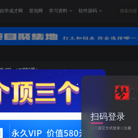
自学成才网
冒泡网
学习资料
软件源码
教程（5节课）
关注
0
扫码登录
半无人直播系列课程，半无人直播保姆级教程（5节课）
使用
其它方式登录
或
注册
此内容为付费资源，请付费后查看