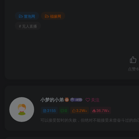
冒泡网
福缘网
# 无人直播
点赞
6
小梦的小弟
关注
3155
0
3.2W+
36.7W+
可以接受暂时的失败，但绝对不能接受未曾奋斗过的自