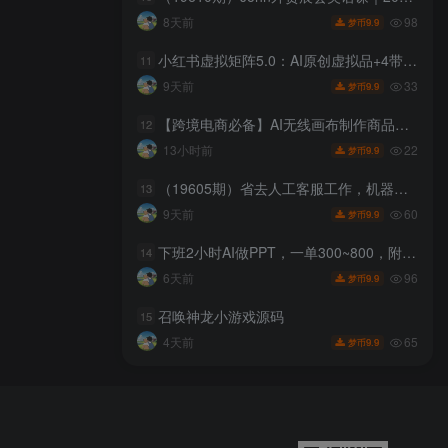
98
8天前
9.9
梦币
小红书虚拟矩阵5.0：AI原创虚拟品+4带1自动化AI发笔记+测款怼款双模式（可工作室放大
11
33
9天前
9.9
梦币
【跨境电商必备】AI无线画布制作商品宣传视频，四步搞定，无线画布工作流，操作简单好上手
12
22
13小时前
9.9
梦币
（19605期）省去人工客服工作，机器人自动发资源，全套多多虚拟玩法月收益 1-5W
13
60
9天前
9.9
梦币
下班2小时AI做PPT，一单300~800，附接单资源，全职副业都行【揭秘】
14
96
6天前
9.9
梦币
召唤神龙小游戏源码
15
65
4天前
9.9
梦币