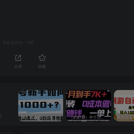
喜欢就支持一下吧
分享
收藏
己
懒人领域·今日头条项目玩法，头条中视频项目，单号收益在50—500可批量￼
（9187期）半个月收益7K+，无脑搬砖，0成本做中间商，转手就赚钱，一单上百块，单…