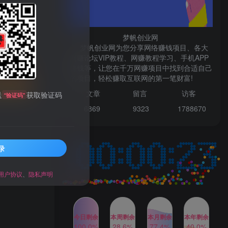
微信登录
梦帆创业网
梦帆创业网为您分享网络赚钱项目、各大
网赚论坛VIP教程、网赚教程学习、手机APP
TOP1
赚钱等，让您在千万网赚项目中找到合适自己
先开通会员
的项目，轻松赚取互联网的第一笔财富!
文章
留言 访客
送
获取验证码
“验证码”
1W+人已阅读
6869 9
323 1
788670
最新数字人书单号日400+创业粉，单日
变现五位数，市面卖5980附软件和...
录
多多视频撸收益最新玩法，
TOP2
高收益技术，单日变现
2000+，附赠全套技术资料
用户协议
、
隐私声明
2年前
1W+人已阅读
AI制作美女图片，暴力吸引
TOP3
男粉，收益轻松突破四位
数，操作简单 上手难度低
今日剩余
本周剩余
本月剩余
本年剩余
2年前
1W+人已阅读
100.0%
28.6%
77.4%
40.0%