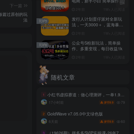
电商，新手小白 简单操作，
下一篇
长期稳定 日收入500＋
2年前
1W+人已阅读
章每篇过原创的玩
发行人计划蛋仔派对全新玩
法
TOP5
法，一天3000＋，蓝海暴力
变现
2年前
1W+人已阅读
公众号S粉新玩法，简单操
TOP6
作、多重变现，每日收益1k
2年前
1W+人已阅读
随机文章
小红书虚拟赛道：做心理测评，一单1.99，102天卖了2.4w+份，月到手1w+
1
79
17小时前
9.9
梦币
GoldWave v7.05.0中文绿色版
2
60
6天前
9.9
梦币
（19626期）拼多多SVIP实操课-26年7月，截流卡大促+无痕涨价+无限群爆款+AI赋能爆单新玩法，带你打爆店铺
3