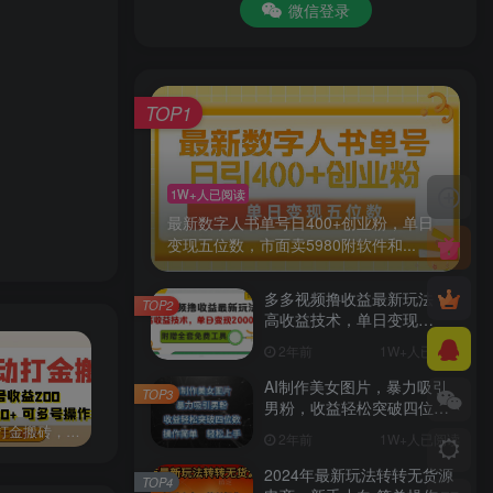
微信登录
TOP1
1W+人已阅读
最新数字人书单号日400+创业粉，单日
变现五位数，市面卖5980附软件和...
多多视频撸收益最新玩法，
TOP2
高收益技术，单日变现
2000+，附赠全套技术资料
2年前
1W+人已阅读
AI制作美女图片，暴力吸引
TOP3
男粉，收益轻松突破四位
数，操作简单 上手难度低
网游自动打金搬砖，单号收益200 日入1000+ 无脑操作
11月小绿书全新玩法，公众号流量主+小绿书带货双重变现，小白十分钟无脑日入1000+
115浏览器电脑版 v27.0.6.3官方版115产品专属客户端，内核升级，提供更快速、更稳定的浏览体验。
2年前
1W+人已阅读
2024年最新玩法转转无货源
TOP4