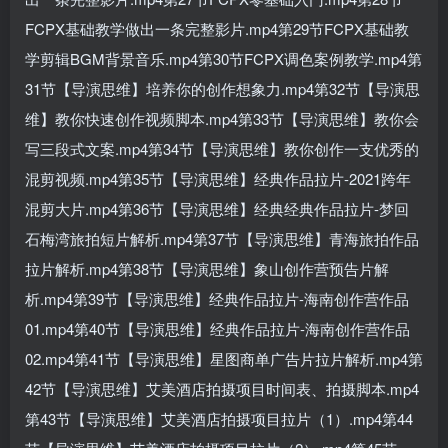
FCPX基础教学做出一条完整影片.mp4第29节FCPX基础教
学剪辑BGM背景音乐.mp4第30节FCPX调色案例教学.mp4第
31节【导演思维】培养你的创作想象力.mp4第32节【导演思
维】教你快速创作视频脚本.mp4第33节【导演思维】教你会
写三段式文案.mp4第34节【导演思维】教你创作一支优秀的
混剪视频.mp4第35节【导演思维】经典作品拉片-2021跨年
混剪大片.mp4第36节【导演思维】经典经典作品拉片-梦回
石梅湾旅拍短片解析.mp4第37节【导演思维】青海旅拍作品
拉片解析.mp4第38节【导演思维】象山创作营预告片解
析.mp4第39节【导演思维】经典作品拉片-海南创作营作品
01.mp4第40节【导演思维】经典作品拉片-海南创作营作品
02.mp4第41节【导演思维】星图商单广告片拉片解析.mp4第
42节【导演思维】艾美酒店拍摄项目时间表、拍摄脚本.mp4
第43节【导演思维】艾美酒店拍摄项目拉片（1）.mp4第44