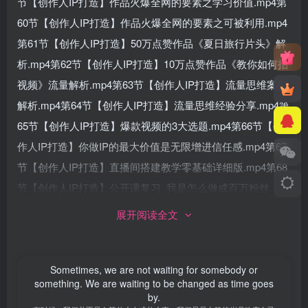
节【创作人IP打造】作品火爆全网的要素之学习价值.mp4第
60节【创作人IP打造】作品火爆全网的要素之可被利用.mp4
第61节【创作人IP打造】50万点赞作品《夏日旅行片头》解
析.mp4第62节【创作人IP打造】10万点赞作品《教你如何拍
视频》流量解析.mp4第63节【创作人IP打造】流量思维案例
解析.mp4第64节【创作人IP打造】流量思维经验分享.mp4第
65节【创作人IP打造】爆款视频的3大选题.mp4第66节【创
作人IP打造】你做IP的最大价值是无限增进信任感.mp4第67
节【创作人IP打造】直播间搭建教学零基础详细版.mp4第68
节【创作人IP打造】公开课复习_我是怎么做成百万粉丝
1.mp4第69节【创作人IP打造】公开课复习_我是怎么做成百
展开阅读全文
万粉丝2.mp4第70节【创作人IP打造】公开课复习_我是怎么
做成百万粉丝3.mp4第71节【创作人IP打造】真人出镜为你
自媒体的成功铺路.mp4第72节【创作才商】什么是创作才
Sometimes, we are not waiting for somebody or
something. We are waiting to be changed as time goes
商.mp4第73节【创作才商】会操心才是你最大的商业价
by.