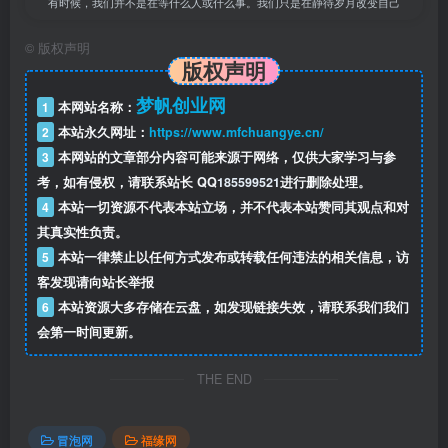
值.mp4第74节【创作才商】创作人优秀素质敢于做决定.mp4
有时候，我们并不是在等什么人或什么事。我们只是在静待岁月改变自己
第75节【创作才商】学会赞美才能使人进步.mp4第76节【创
©
版权声明
作才商】毕业后如何进入视频行业工作.mp4第77节【创作才
版权声明
商】如何与甲方进行有效的前期沟通？.mp4第78节【创作才
梦帆创业网
1
本网站名称：
商】如何与甲方在后期沟通中占优势？.mp4第79节【创作才
2
本站永久网址：
https://www.mfchuangye.cn/
商】如何与技术人员沟通提高工作热情和效率.mp4第80节
3
本网站的文章部分内容可能来源于网络，仅供大家学习与参
考，如有侵权，请联系站长 QQ
185599521
进行删除处理。
【创作才商】让朋友圈成为你被信任的基石.mp4第81节【创
4
本站一切资源不代表本站立场，并不代表本站赞同其观点和对
作才商】对你亲近的人更大方.mp4第82节【创作才商】好的
其真实性负责。
工作是靠吸引来的.mp4第83节理想CAMP海南旅拍剪辑创作
5
本站一律禁止以任何方式发布或转载任何违法的相关信息，访
营经典纪录片回顾第一集.mp4第84节理想CAMP海南旅拍剪
客发现请向站长举报
辑创作营经典纪录片回顾第二集.mp4第85节理想CAMP海南
6
本站资源大多存储在云盘，如发现链接失效，请联系我们我们
会第一时间更新。
旅拍剪辑创作营经典纪录片回顾第三集.mp4第86节【创作才
商】如何开启教程赛道分享三点经验.mp4第87节20240302创
THE END
作经验分享会直播回放.mp4
冒泡网
福缘网