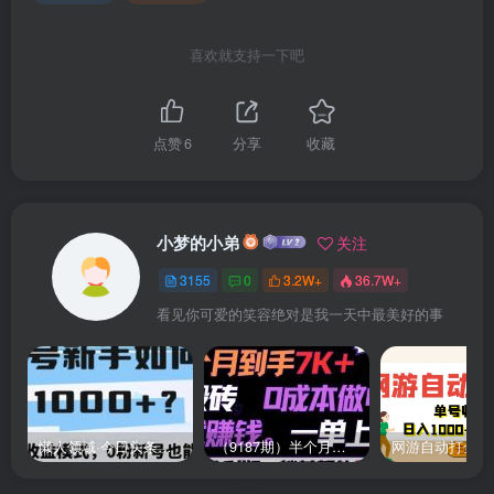
此处内容已隐藏，请付费后查看
喜欢就支持一下吧
点赞
6
分享
收藏
小梦的小弟
关注
3155
0
3.2W+
36.7W+
看见你可爱的笑容绝对是我一天中最美好的事
懒人领域·今日头条项目玩法，头条中视频项目，单号收益在50—500可批量￼
（9187期）半个月收益7K+，无脑搬砖，0成本做中间商，转手就赚钱，一单上百块，单…