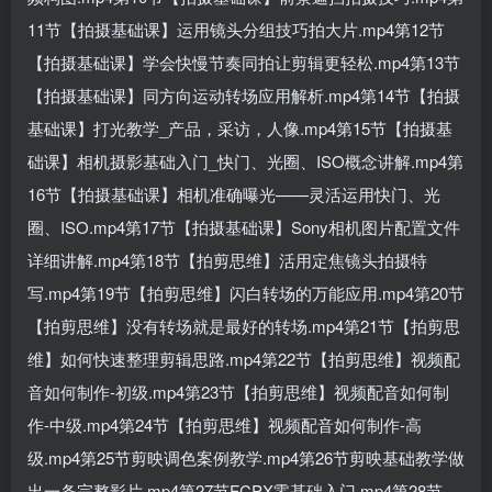
11节【拍摄基础课】运用镜头分组技巧拍大片.mp4第12节
【拍摄基础课】学会快慢节奏同拍让剪辑更轻松.mp4第13节
【拍摄基础课】同方向运动转场应用解析.mp4第14节【拍摄
基础课】打光教学_产品，采访，人像.mp4第15节【拍摄基
础课】相机摄影基础入门_快门、光圈、ISO概念讲解.mp4第
16节【拍摄基础课】相机准确曝光——灵活运用快门、光
圈、ISO.mp4第17节【拍摄基础课】Sony相机图片配置文件
详细讲解.mp4第18节【拍剪思维】活用定焦镜头拍摄特
写.mp4第19节【拍剪思维】闪白转场的万能应用.mp4第20节
【拍剪思维】没有转场就是最好的转场.mp4第21节【拍剪思
维】如何快速整理剪辑思路.mp4第22节【拍剪思维】视频配
音如何制作-初级.mp4第23节【拍剪思维】视频配音如何制
作-中级.mp4第24节【拍剪思维】视频配音如何制作-高
级.mp4第25节剪映调色案例教学.mp4第26节剪映基础教学做
出一条完整影片.mp4第27节FCPX零基础入门.mp4第28节