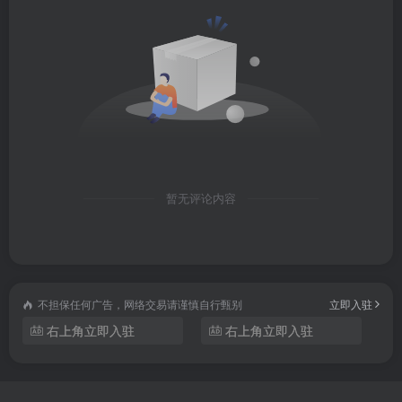
暂无评论内容
不担保任何广告，网络交易请谨慎自行甄别
立即入驻
右上角立即入驻
右上角立即入驻