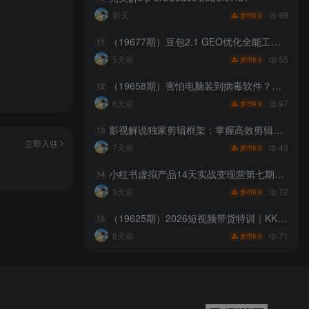
69
前天
9.9
梦币
（19677期）豆包2.1 GEO优化全能工具箱（行业通用版）v1.0
11
55
5天前
9.9
梦币
（19658期）害怕电脑装到病毒软件？开源沙箱工具来了，轻松隔离运行未知应用，还能软件游戏无限多开！Sandboxie
12
97
6天前
9.9
梦币
影视解说独家剪辑框架：掌握高效剪辑手法，搭配精选剧集素材快速制作解说短视频
13
立即入驻
43
7天前
9.9
梦币
小红书虚拟产品14天实战变现营第七期，打通从选品、原创产品、内容引流到多渠道成交全链路
14
72
3天前
9.9
梦币
（19625期）2026短视频带货特训｜KK老师5年电商实战，家清护肤千川素材体系136套案例全套实操教学
15
71
8天前
9.9
梦币