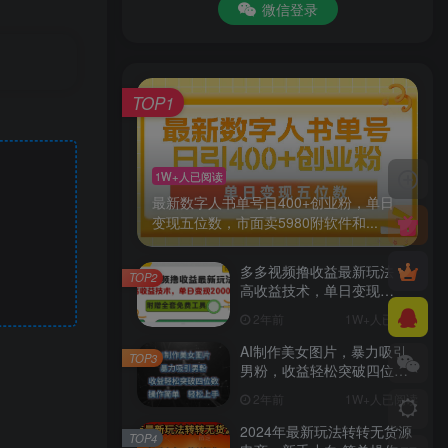
微信登录
TOP1
1W+人已阅读
最新数字人书单号日400+创业粉，单日
变现五位数，市面卖5980附软件和...
多多视频撸收益最新玩法，
TOP2
高收益技术，单日变现
2000+，附赠全套技术资料
2年前
1W+人已阅读
AI制作美女图片，暴力吸引
TOP3
男粉，收益轻松突破四位
数，操作简单 上手难度低
2年前
1W+人已阅读
2024年最新玩法转转无货源
TOP4