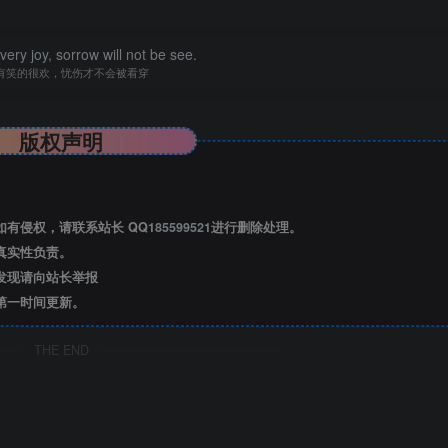
 very joy, sorrow will not be see.
有笑的很欢，忧伤才不会被看穿
版权声明
有侵权，请联系站长 QQ
185599521
进行删除处理。
真实性负责。
发现请向站长举报
第一时间更新。
THE END