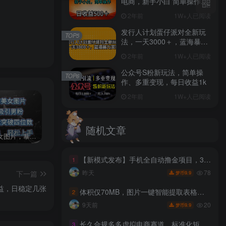
电商，新手小白 简单操作，
长期稳定 日收入500＋
2年前
1W+人已阅读
发行人计划蛋仔派对全新玩
TOP5
法，一天3000＋，蓝海暴力
变现
2年前
1W+人已阅读
公众号S粉新玩法，简单操
TOP6
作、多重变现，每日收益1k
2年前
1W+人已阅读
随机文章
AI制作美女图片，暴力吸引男粉，收益轻松突破四位数，操作简单 上手难度低
2024年最新玩法转转无货源电商，新手小白 简单操作，长期稳定 日收入500＋
发行人计划蛋仔派对全新玩法，一天3000＋，蓝海暴力变现
【新模式发布】手机全自动撸金项目，3台手机一天200+，保姆级教程及全套工具【揭秘】
1
78
昨天
下一篇
9.9
梦币
益，日稳定几张
体积仅70MB，图片一键智能提取表格工具来了！完全免费且离线使用，FastOCR智能表格识别软件V1.0
2
20
9天前
9.9
梦币
长久合规多多虚拟电商赛道，标准化矩阵玩法，让你每天稳賺1K+【揭秘】
3