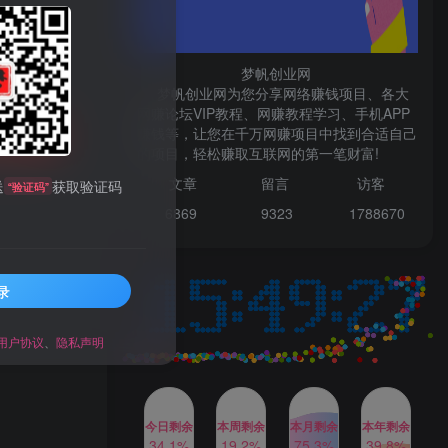
微信登录
梦帆创业网
梦帆创业网为您分享网络赚钱项目、各大
网赚论坛VIP教程、网赚教程学习、手机APP
TOP1
赚钱等，让您在千万网赚项目中找到合适自己
购买
的项目，轻松赚取互联网的第一笔财富!
99521
文章
留言 访客
送
获取验证码
“验证码”
1W+人已阅读
6869 9
323 1
788670
最新数字人书单号日400+创业粉，单日
变现五位数，市面卖5980附软件和...
录
多多视频撸收益最新玩法，
TOP2
高收益技术，单日变现
2000+，附赠全套技术资料
用户协议
、
隐私声明
2年前
1W+人已阅读
AI制作美女图片，暴力吸引
TOP3
男粉，收益轻松突破四位
数，操作简单 上手难度低
今日剩余
本周剩余
本月剩余
本年剩余
2年前
1W+人已阅读
34.1%
19.2%
75.3%
39.8%