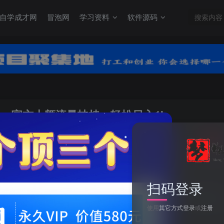
自学成才网
冒泡网
学习资料
软件源码
运，官方大额流量扶持，轻松日入1k
关注
0
4500
扫码登录
得物最新创作者7.0玩法，新平台无脑搬运，官方大额流量扶持，轻松日入
使用
其它方式登录
或
注册
此内容为付费阅读，请付费后查看