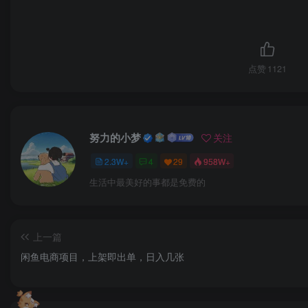
点赞
1121
努力的小梦
关注
2.3W+
4
29
958W+
生活中最美好的事都是免费的
上一篇
闲鱼电商项目，上架即出单，日入几张