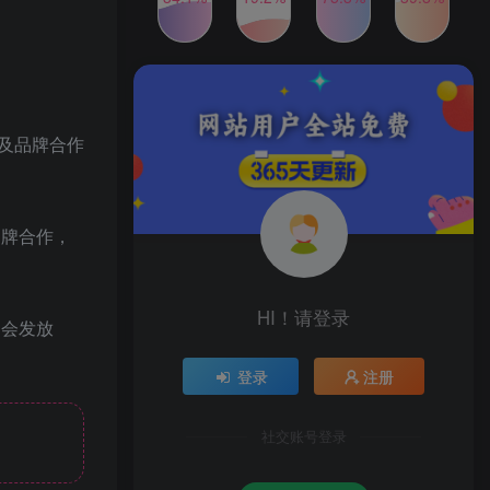
2024年最新玩法转转无货源
TOP4
电商，新手小白 简单操作，
长期稳定 日收入500＋
2年前
1W+人已阅读
发行人计划蛋仔派对全新玩
TOP5
法，一天3000＋，蓝海暴力
及品牌合作
变现
2年前
1W+人已阅读
公众号S粉新玩法，简单操
TOP6
作、多重变现，每日收益1k
品牌合作，
2年前
1W+人已阅读
HI！请登录
周会发放
登录
注册
社交账号登录