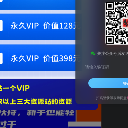
9.9
99
梦币
梦币
免费
免费
黄金会员
钻石会员
立即
您当前未登录！建议登陆后购买，可保存购买订单。微信支付联系微信：chen1855
关注公众号后发
请输入验证码
登
扫码登录即表示同意