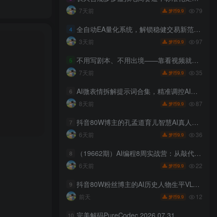
79
7天前
9.9
梦币
全自动EA量化系统，解锁稳健交易新范式，24小时不断交易，日入500+，当天收益当天到账，无需熬夜盯盘，解放双手，时间自由【揭秘】
4
97
3天前
9.9
梦币
不用写剧本、不用出境——靠看视频就能在YouTube上賺到钱【原创双语字幕】
5
35
7天前
9.9
梦币
AI微表情拆解提示词合集，精准调控AI角色表情，可直接复用，0基础也能调出影视级表情变化
6
87
8天前
9.9
梦币
抖音80W博主的孔孟道育儿智慧AI真人短剧，古人+现代人–跨时空对话育儿，轻松解锁伙伴计划+精选独家收益
7
36
6天前
9.9
梦币
（19662期）AI编程8周实战营：从敲代码到变现交付×开发环境×6练手项目×两大主线产品×商业闭环×跨越盈利
8
22
6天前
9.9
梦币
抖音80W粉丝博主的AI历史人物生平VLOG教学，不用拍摄不用露脸，AI帮你搞定，轻松解锁伙伴计划+精选收益
9
12
前天
9.9
梦币
完美解码PureCodec 2026.07.31
10