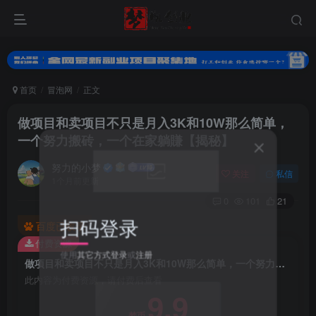
首页
冒泡网
正文
做项目和卖项目不只是月入3K和10W那么简单，
一个努力搬砖，一个在家躺賺【揭秘】
努力的小梦
关注
私信
1个月前更新
0
101
21
扫码登录
百度已收录
付费资源
使用
其它方式登录
或
注册
做项目和卖项目不只是月入3K和10W那么简单，一个努力搬砖，一个在家躺賺【揭秘】
此内容为付费资源，请付费后查看
9.9
梦币