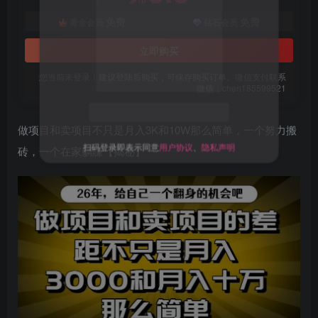
免费
免费
黄金会员
钻石会员
立即购买
您当前未登录！建议登陆后购买，可保存购买订单。微信支付联系
微信：chen185599521
做项目和卖项目不只是月入3K和10W那么简单，一个努力搬
扫码登录即表示同意
用户协议
、
隐私声明
砖，一个在家躺賺【揭秘】