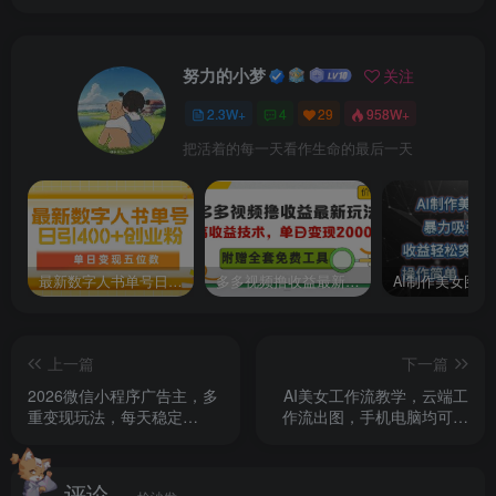
努力的小梦
关注
2.3W+
4
29
958W+
把活着的每一天看作生命的最后一天
最新数字人书单号日400+创业粉，单日变现五位数，市面卖5980附软件和详…
多多视频撸收益最新玩法，高收益技术，单日变现2000+，附赠全套技术资料
上一篇
下一篇
2026微信小程序广告主，多
AI美女工作流教学，云端工
重变现玩法，每天稳定
作流出图，手机电脑均可，
300+，长期稳定【揭秘】
不需要配置，快速起号涨粉
评论