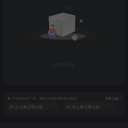
│29.图生视频合格标准与核心维度控制技巧_实操.mp4
│
├─03.后期创作部分
│01.AI漫剧后期核心认知与全流程SOP.mp4
│02.Ai的人声理论和简单实操.mp4
暂无评论内容
│03.剪辑基础漫剧剪辑核心和理论.mp4
│04.漫剧剪辑关于音效的提升技巧.mp4
不担保任何广告，网络交易请谨慎自行甄别
立即入驻
│05.SunoAI原创漫剧配乐生成实操_基础.mp4
右上角立即入驻
右上角立即入驻
│06.原创漫剧配乐进阶生成实操.mp4