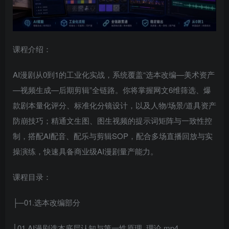
课程介绍：
AI漫剧从0到1的工业化实战，系统覆盖“选本改编—美术资产
—视频生成—后期剪辑”全链路。你将掌握网文6维筛选、爆
款剧本量化评分、标准化分镜设计，以及人物/场景/道具资产
防崩技巧；精通文生图、图生视频的提示词矩阵与一致性控
制，搭配AI配音、配乐与剪辑SOP，配合多场直播回放与实
操演练，快速具备商业级AI漫剧量产能力。
课程目录：
├─01.选本改编部分
│01.AI漫剧选本底层认知与第一性原理_理论.mp4