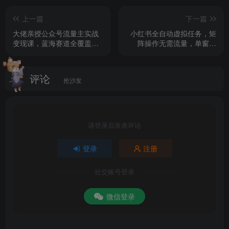
上一篇
下一篇
│21.AI漫剧资产全流程常见问题与修复方案_实操部分.mp4
大佬亲授公众号流量主实战
小红书全自动虚拟任务，矩
变现课，蓝海赛道全覆盖，
阵操作无需流量，单窗口
│22.文生图+图生视频全流程SOP与工具选型_理论.mp4
AI量产原创内容，单账号月
20+真实收益，不卡配置和
入5k+矩阵放大全流程教学
窗口【揭秘】
│23.工具选择_实操部分.mp4
评论
抢沙发
│24.文生图+图生视频全流程SOP_实操部分.mp4
│25.漫剧文生图核心规范与提示词撰写逻辑_理论.mp4
请登录后发表评论
│26.文生图核心规则_实操部分.mp4
登录
注册
社交账号登录
│27.文生图质量验收标准与人物一致性把控技巧_实操部
分.mp4
微信登录
│28.图生视频提示词优化核心逻辑与模板_实操部分.mp4