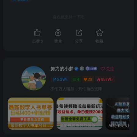
│12.人物生成_实操.mp4
喜欢就支持一下吧
│13.人物生成防崩_后置通用提示词_实操.mp4
点赞
3
赞赏
分享
收藏
│14.场景需求拆解与设计底层逻辑_理论.mp4
│15.场景多视图设计规范与提示词模板_理论.mp4
努力的小梦
关注
│16.场景多视图设计规范与提示词模板_实操部分.mp4
2.3W+
4
29
958W+
│17.道具设计核心原则与分级体系_理论.mp4
不怕万人阻挡，只怕自己投降
│18.道具设计核心原则与分级体系_实操部分.mp4
│19.商业级资产包交付规范与验收标准_理论.mp4
最新数字人书单号日400+创业粉，单日变现五位数，市面卖5980附软件和详…
多多视频撸收益最新玩法，高收益技术，单日变现2000+，附赠全套技术资料
│20.AI漫剧资产全流程常见问题与修复方案_理论.mp4