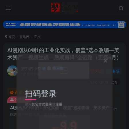
首页
冒泡网
正文
AI漫剧从0到1的工业化实战，覆盖“选本改编—美
术资产—视频生成—后期剪辑”全链路（更新6月）
努力的小梦
关注
私信
1个月前更新
0
79
3
扫码登录
百度已收录
付费资源
使用
其它方式登录
或
注册
AI漫剧从0到1的工业化实战，覆盖“选本改编—美术资产—视频生成—后期剪辑”全链路（更新6月）
此内容为付费资源，请付费后查看
9.9
梦币