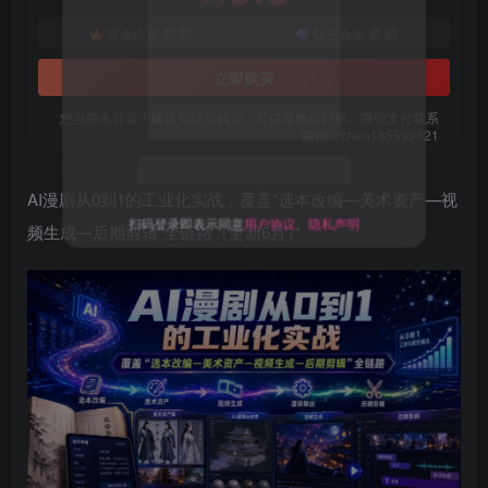
免费
免费
黄金会员
钻石会员
立即购买
您当前未登录！建议登陆后购买，可保存购买订单。微信支付联系
微信：chen185599521
AI漫剧从0到1的工业化实战，覆盖“选本改编—美术资产—视
扫码登录即表示同意
用户协议
、
隐私声明
频生成—后期剪辑”全链路（更新6月）