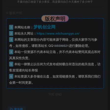
│03.资产设计核心原则与全流程总览_理论.mp4
不要问自己收获了多少果实，而是要问自己今天播种了多少种子
©
版权声明
│04.资产设计核心原则_以道具举例_实操.mp4
版权声明
│05.定稿剧本资产拆解标准化方法_理论.mp4
梦帆创业网
1
本网站名称：
2
本站永久网址：
https://www.mfchuangye.cn/
│06.定稿剧本资产拆解标准化方法_实操部分.mp4
3
本网站的文章部分内容可能来源于网络，仅供大家学习与参
考，如有侵权，请联系站长 QQ
185599521
进行删除处理。
│07.人物资产防崩核心：标准化人物小传撰写_理论.mp4
4
本站一切资源不代表本站立场，并不代表本站赞同其观点和对
其真实性负责。
│08.人物资产防崩核心：标准化人物小传撰写_实操部
5
本站一律禁止以任何方式发布或转载任何违法的相关信息，访
分.mp4
客发现请向站长举报
6
本站资源大多存储在云盘，如发现链接失效，请联系我们我们
│09.人物多视图生成核心逻辑与控图规范_理论.mp4
会第一时间更新。
│10.人物多视图生成核心逻辑与控图规范_实操案例.mp4
THE END
│11.人物生成提示词矩阵与防崩铁律_理论.mp4
冒泡网