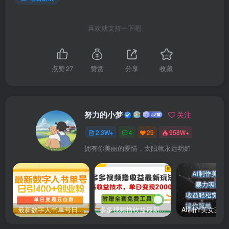
喜欢就支持一下吧
常见问题
点赞
27
赞赏
分享
收藏
内容：游戏安装教程、常见问题解答、常用解压密码
解压密码
教程汇总
努力的小梦
关注
2.3W+
4
29
958W+
拥有你美丽的爱情，太阳就永远明媚
最新数字人书单号日400+创业粉，单日变现五位数，市面卖5980附软件和详…
多多视频撸收益最新玩法，高收益技术，单日变现2000+，附赠全套技术资料