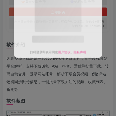
免费
免费
黄金会员
钻石会员
立即购买
您当前未登录！建议登陆后购买，可保存购买订单。微信支付联系
微信：chen185599521
关注公众号后发送
获取验证码
“验证码”
软件介绍
请输入验证码
闪豆视频下载器是一款强大的视频下载工具，支持多视频站
登录
平台解析，支持下载B站、A站、抖音、爱优腾批量下载、转
扫码登录即表示同意
用户协议
、
隐私声明
码自动合并，登录网站账号，解析下载会员视频，例如B站
还能同步账号信息，一键批量下载关注的视频、收藏列表、
番剧等。
软件截图