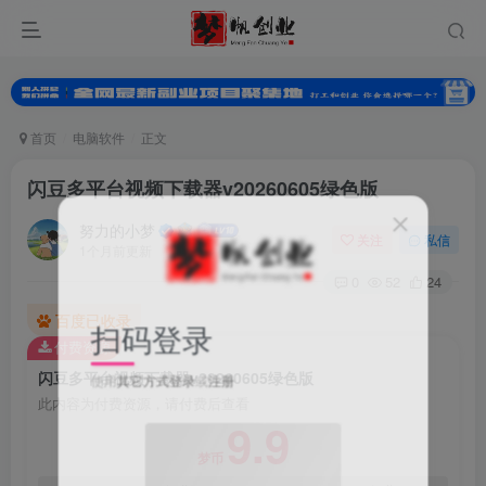
首页
电脑软件
正文
闪豆多平台视频下载器v20260605绿色版
努力的小梦
关注
私信
1个月前更新
0
52
24
百度已收录
扫码登录
付费资源
闪豆多平台视频下载器v20260605绿色版
使用
其它方式登录
或
注册
此内容为付费资源，请付费后查看
9.9
梦币