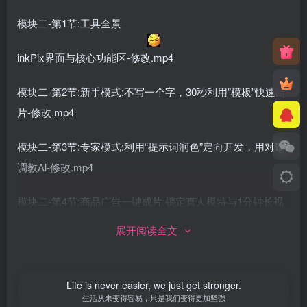
模块二-第1节:工具全景
inkPix界面与核心功能区-修改.mp4
模块二-第2节:新手模式:不写一个字，30秒利用”模板”快速出
片-修改.mp4
模块二-第3节:专家模式:利用“提示词润色”定向开发，用对话
调教Al-修改.mp4
模块二-第4节:商品广告一键成片:锁定真人模特与1分钟长视
频-修改.mp4
展开阅读全文
模块二-第5节:数字人实战:选对带货主播，避开“精神分裂”-修
改.mp4
Life is never easier, we just get stronger.
生活从未变得容易，只是我们变得更加坚强