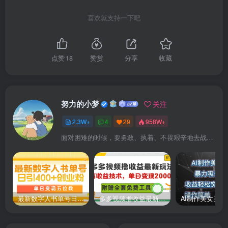
喜欢就支持一下吧
模块三-第3课:[心法3]摄影与视角:镜头语言与景别控制.mp4
模块三-第4课:[心法4]物理动态与因果逻辑:赋予画面真实重
点赞
18
赞赏
分享
收藏
力.mp4
模块三-第5课:[心法5]音频与对话:音画同步的最后拼图.mp4
努力的小梦
关注
模块四-第1课:[认知]避坑指南:Al视频创作误区纠正.mp4
2.3W+
4
29
958W+
模块四-第2课:[准备]拒绝废片:图片素材的5大死穴与规
面对困难的时候，要勇敢、执着、不畏艰辛地去战胜它
范.mp4
模块四-第3课:[合规]账号安全红线:违规词排查与过审技
巧.mp4
最新数字人书单号日400+创业粉，单日变现五位数，市面卖5980附软件和详…
多多视频撸收益最新玩法，高收益技术，单日变现2000+，附赠全套技术资料
模块四-第4课:[除错1]视觉故障排除:变形、模糊与一致性问