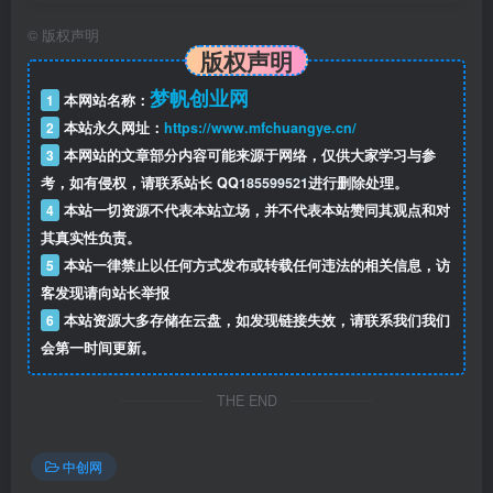
模块二-第6节:灵感枯竭怎么办?套用模板与“爆款复刻”神技-
©
版权声明
修改.mp4
版权声明
模块二-第7节:简易剪辑室:修剪崩坏、换封面与“拼单”省钱大
梦帆创业网
1
本网站名称：
法-修改.mp4
2
本站永久网址：
https://www.mfchuangye.cn/
3
本网站的文章部分内容可能来源于网络，仅供大家学习与参
模块二-第8课:电商刚需:告别昂贵商拍，用_极致性价比_搞定
考，如有侵权，请联系站长 QQ
185599521
进行删除处理。
4
本站一切资源不代表本站立场，并不代表本站赞同其观点和对
主图与海报.mp4
其真实性负责。
5
本站一律禁止以任何方式发布或转载任何违法的相关信息，访
模块二-第9节:详情页革命:Al一键排版，还是_可编辑”的活文
客发现请向站长举报
件.mp4
6
本站资源大多存储在云盘，如发现链接失效，请联系我们我们
会第一时间更新。
模块三-第1课:[心法1]公式全景与第一层:整体风格与角色承诺
(锚定).mp4
THE END
模块三-第2课:[心法2]分镜结构与时间节奏:15秒黄金三段式设
中创网
计.mp4