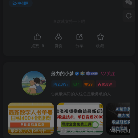
中创网
喜欢就支持一下吧
点赞
19
赞赏
分享
收藏
努力的小梦
关注
2.3W+
4
29
958W+
心灵最高尚的人也总是最勇敢的人
最新数字人书单号日400+创业粉，单日变现五位数，市面卖5980附软件和详…
多多视频撸收益最新玩法，高收益技术，单日变现2000+，附赠全套技术资料