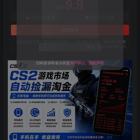
9.9
梦币
免费
免费
黄金会员
钻石会员
立即购买
您当前未登录！建议登陆后购买，可保存购买订单。微信支付联系
微信：chen185599521
扫码登录即表示同意
用户协议
、
隐私声明