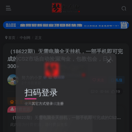
首页
中创网
正文
（18622期）无需电脑全天挂机，一部手机即可完
成的CS2市场自动捡漏淘金，包教包会，日入
300+
努力的小梦
关注
私信
2个月前更新
扫码登录
0
64
19
百度已收录
使用
其它方式登录
或
注册
付费资源
（18622期）无需电脑全天挂机，一部手机即可完成的CS2市场自动捡漏淘金，包教包会，日入300+
此内容为付费资源，请付费后查看