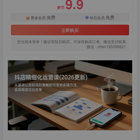
9.9
梦币
免费
免费
黄金会员
钻石会员
立即购买
您当前未登录！建议登陆后购买，可保存购买订单。微信支付联系
微信：chen185599521
扫码登录即表示同意
用户协议
、
隐私声明