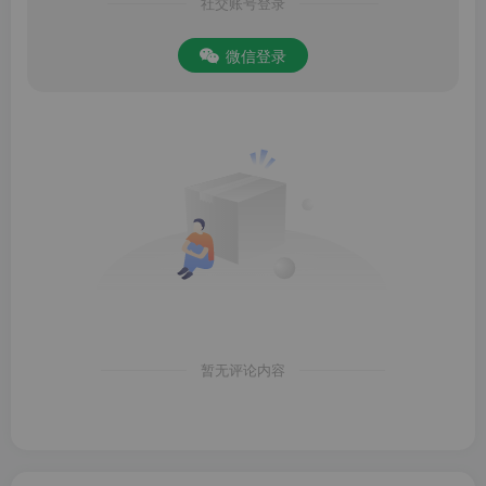
社交账号登录
微信登录
暂无评论内容