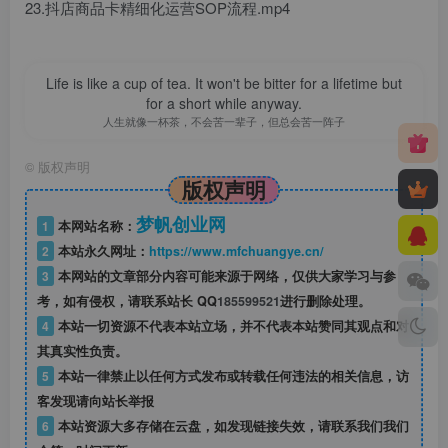
23.抖店商品卡精细化运营SOP流程.mp4
Life is like a cup of tea. It won't be bitter for a lifetime but
for a short while anyway.
人生就像一杯茶，不会苦一辈子，但总会苦一阵子
©
版权声明
版权声明
梦帆创业网
1
本网站名称：
2
本站永久网址：
https://www.mfchuangye.cn/
3
本网站的文章部分内容可能来源于网络，仅供大家学习与参
考，如有侵权，请联系站长 QQ
185599521
进行删除处理。
4
本站一切资源不代表本站立场，并不代表本站赞同其观点和对
其真实性负责。
5
本站一律禁止以任何方式发布或转载任何违法的相关信息，访
客发现请向站长举报
6
本站资源大多存储在云盘，如发现链接失效，请联系我们我们