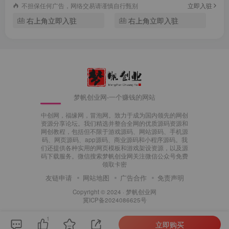
不担保任何广告，网络交易请谨慎自行甄别
立即入驻
右上角立即入驻
右上角立即入驻
梦帆创业网-一个赚钱的网站
中创网，福缘网，冒泡网。致力于成为国内领先的网创
资源分享论坛。我们精选并整合全网的优质源码资源和
网创教程，包括但不限于游戏源码、网站源码、手机源
码、网页源码、app源码、商业源码和小程序源码。我
们还提供各种实用的网页模板和游戏架设资源，以及源
码下载服务。微信搜索梦帆创业网关注微信公众号免费
领取卡密
友链申请
网站地图
广告合作
免责声明
Copyright © 2024 ·
梦帆创业网
冀ICP备2024086625号
1
立即购买