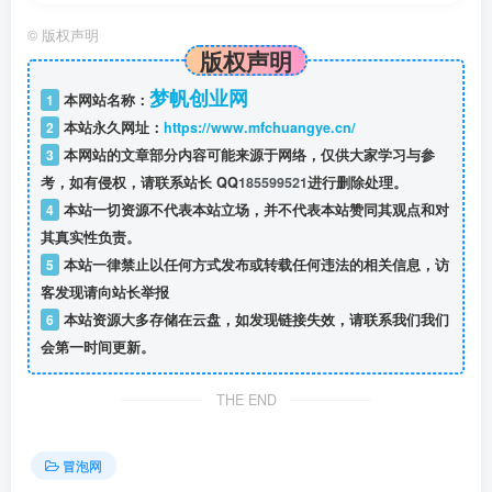
26、26.如何掌握好口播的节奏？
©
版权声明
版权声明
27、27.快速提效的方法
梦帆创业网
1
本网站名称：
2
本站永久网址：
https://www.mfchuangye.cn/
28、28.每天必练16个口部操
3
本网站的文章部分内容可能来源于网络，仅供大家学习与参
考，如有侵权，请联系站长 QQ
185599521
进行删除处理。
学完这套口播必修课，你能彻底摆脱镜头恐惧、说话平淡、
4
本站一切资源不代表本站立场，并不代表本站赞同其观点和对
表达僵硬，声音更好听、上镜更自然、表达有节奏、讲话有
其真实性负责。
气场，不管做短视频口播、直播带货、知识分享都能快速出
5
本站一律禁止以任何方式发布或转载任何违法的相关信息，访
圈。
客发现请向站长举报
6
本站资源大多存储在云盘，如发现链接失效，请联系我们我们
*提示本文仅为课程介绍，不构成任何收益承诺，变现效果因
会第一时间更新。
人而异，需结合自身努力与实操，合理运用课程所学内容，
THE END
同时严格遵守平台相关规则与相关法律法规。*
冒泡网