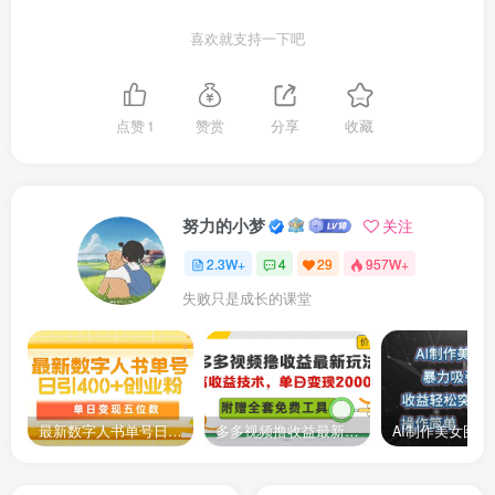
喜欢就支持一下吧
点赞
1
赞赏
分享
收藏
努力的小梦
关注
2.3W+
4
29
957W+
失败只是成长的课堂
最新数字人书单号日400+创业粉，单日变现五位数，市面卖5980附软件和详…
多多视频撸收益最新玩法，高收益技术，单日变现2000+，附赠全套技术资料