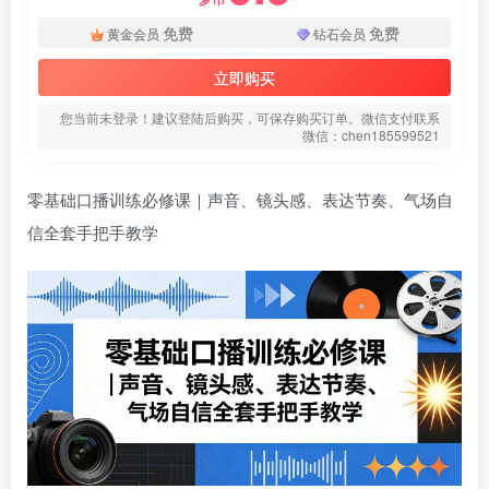
免费
免费
黄金会员
钻石会员
立即购买
您当前未登录！建议登陆后购买，可保存购买订单。微信支付联系
微信：chen185599521
零基础口播训练必修课｜声音、镜头感、表达节奏、气场自
扫码登录即表示同意
用户协议
、
隐私声明
信全套手把手教学