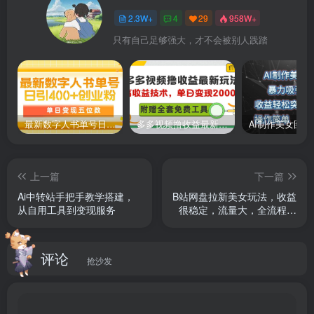
2.3W+
4
29
958W+
只有自己足够强大，才不会被别人践踏
最新数字人书单号日400+创业粉，单日变现五位数，市面卖5980附软件和详…
多多视频撸收益最新玩法，高收益技术，单日变现2000+，附赠全套技术资料
上一篇
下一篇
Ai中转站手把手教学搭建，
B站网盘拉新美女玩法，收益
从自用工具到变现服务
很稳定，流量大，全流程拆
解
评论
抢沙发