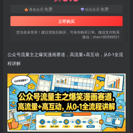
登录密码
免费
免费
黄金会员
钻石会员
找回密码
|
免密登录
记住登录
立即购买
登录
您当前未登录！建议登陆后购买，可保存购买订单。微信支付联系
微信：chen185599521
社交账号登录
公众号流量主之爆笑漫画赛道，高流量+高互动，从0-1全流
微信登录
程讲解
使用社交账号登录即表示同意
用户协议
、
隐私声明