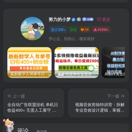
努力的小梦
关注
2.3W+
4
29
958W+
开心点，别担心，微笑就好
最新数字人书单号日400+创业粉，单日变现五位数，市面卖5980附软件和详…
多多视频撸收益最新玩法，高收益技术，单日变现2000+，附赠全套技术资料
上一篇
下一篇
全自动广告联盟挂机 单机日
视频音效剪辑特训营：拆解
收益400+ 无需人工看守 可
专业音效设计逻辑，掌握剪
矩阵放大 稳定输出两年多
辑技巧提升视频质感
评论
抢沙发