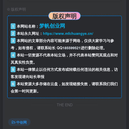
│││├──致爱丽丝暗黑版.mp4
©
版权声明
版权声明
│││├──In this shirt 0.9x.mp4
梦帆创业网
1
本网站名称：
│││├──The Untold.mp3
2
本站永久网址：
https://www.mfchuangye.cn/
3
本网站的文章部分内容可能来源于网络，仅供大家学习与参
│││├──绝望小曲0.9x.mp4
考，如有侵权，请联系站长 QQ
185599521
进行删除处理。
4
本站一切资源不代表本站立场，并不代表本站赞同其观点和对
│││├──FreshmanSound-Fear.mp3
其真实性负责。
5
本站一律禁止以任何方式发布或转载任何违法的相关信息，访
│││├──Lana Del Rey-Salvatore.mp3
客发现请向站长举报
6
本站资源大多存储在云盘，如发现链接失效，请联系我们我们
│││├──无名-悬疑开场音.mp3
会第一时间更新。
THE END
│││├──绝望小曲.flac
│││├──公公公公恐怖.mp4
中创网