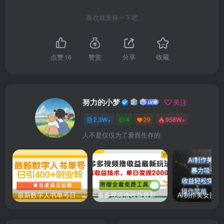
│││├──诡异的节奏敲钟声.WAV
喜欢就支持一下吧
│││├──人形馆.MP4
点赞
16
赞赏
分享
收藏
│││├──怪异的时种滴答慢节奏.mp3
│││├──In this shirt.MP4
努力的小梦
关注
││├──治愈爱情温情伤感励志音乐
2.3W+
4
29
958W+
│││├──Kamin经典悲伤曲子.mp4
人不是仅仅为了爱而生存的
│││├──匆匆那年伴奏.mp4
│││├──风居住的街道钢琴+二胡原版.mp4
最新数字人书单号日400+创业粉，单日变现五位数，市面卖5980附软件和详…
多多视频撸收益最新玩法，高收益技术，单日变现2000+，附赠全套技术资料
│││├──悬溺0.8.mp4