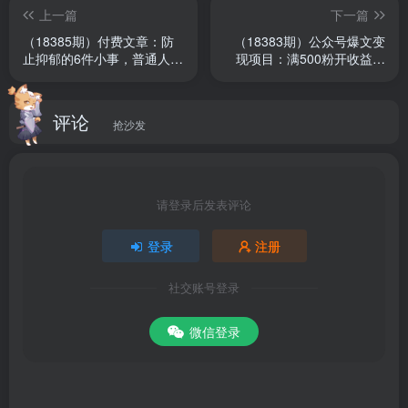
上一篇
下一篇
│││├──洪真英-活着(Cheer Up)(原版伴奏).mp3
（18385期）付费文章：防
（18383期）公众号爆文变
止抑郁的6件小事，普通人日
现项目：满500粉开收益，
│││├──圣诞快乐劳伦斯.mp3
常可执行的方法
万次阅读20-200元，10W爆
款赚2000
│││├──Blanc致郁.MP4
评论
抢沙发
│││├──说了再见.MP4
│││├──风居住的街道纯钢琴.mp4
请登录后发表评论
登录
注册
│││├──404Hz-怜爱（BGM）.ogg
社交账号登录
│││├──倾国之恋原版.mp4
微信登录
│││├──说好的幸福呢钢琴伴奏.mp4
│││├──凄美地.mp3