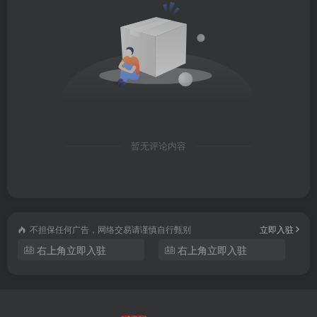
│││├──Epic Music暗黑励志激昂.mp4
│││├──iii短伴奏.mp4
│││├──瞬间的永恒.mp4
│││├──cry for me 0.9倍速.MP4
暂无评论内容
│││├──Bleeding Love伴奏.wav
│││├──不能说的秘密纯钢琴伴奏.mp4
│││├──多远都要在一起0.8x高潮好听.MP4
不担保任何广告，网络交易请谨慎自行甄别
立即入驻
右上角立即入驻
右上角立即入驻
│││├──ninelie.mp3
│││├──晚安鹿先森乐队钢琴伴奏.mp4