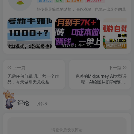
即使是最简单的梦想，用心浇灌，也能开出绚烂的花
懒人领域·今日头条项目玩法，头条中视频项目，单号收益在50—500可批量￼
（9187期）半个月收益7K+，无脑搬砖，0成本做中间商，转手就赚钱，一单上百块，单…
上一篇
下一篇
无需任何剪辑 几十秒一个作
完整的Midjourney AI大型课
品，今天做明天见收益
程：AI绘图从初学者到精
通-36节课-中英字幕
评论
抢沙发
请登录后发表评论