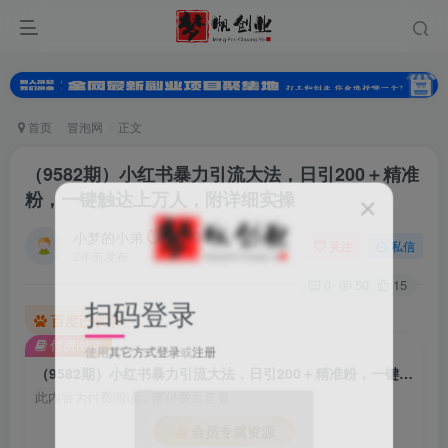
首页
冒泡网
正文
（9582期）小红书暴力引流大法，日引200＋精准
粉，一键触达上万人，附详细实操
小梦的小弟
关注
私信
2年前发布
0
50
15
扫码登录
百度已收录
付费阅读
使用
其它方式登录
或
注册
（9582期）小红书暴力引流大法，日引200＋精准粉，一键触达上万人，附详细实操
此内容为付费阅读，请付费后查看
会员专属资源