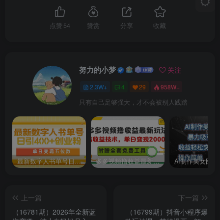
点赞
54
赞赏
分享
收藏
努力的小梦
关注
2.3W+
4
29
958W+
只有自己足够强大，才不会被别人践踏
最新数字人书单号日400+创业粉，单日变现五位数，市面卖5980附软件和详…
多多视频撸收益最新玩法，高收益技术，单日变现2000+，附赠全套技术资料
上一篇
下一篇
（16781期）2026年全新蓝
（16799期）抖音小程序爆