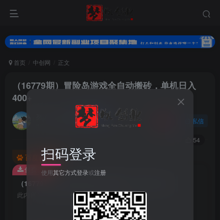
首页
中创网
正文
（16779期）冒险岛游戏全自动搬砖，单机日入
400+
努力的小梦
关注
私信
8个月前更新
0
95
54
扫码登录
百度已收录
付费资源
使用
其它方式登录
或
注册
（16779期）冒险岛游戏全自动搬砖，单机日入400+
此内容为付费资源，请付费后查看
9.9
梦币