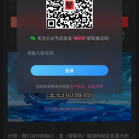
1
免费
黄金会员
梦币
钻石会员
立即购买
您当前未登录！建议登陆后购买，可保存购买订单。微信支付联系
关注公众号后发送
获取验证码
“验证码”
微信：chen185599521
请输入验证码
登录
扫码登录即表示同意
用户协议
、
隐私声明
介绍：我们运作的核心，是《冒险岛》端游内稳定且庞大的