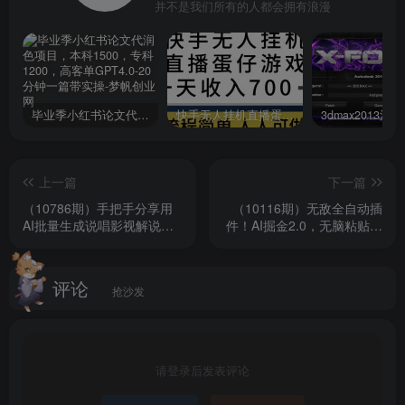
并不是我们所有的人都会拥有浪漫
毕业季小红书论文代润色项目，本科1500，专科1200，高客单GPT4.0-20分钟一篇带实操
快手无人挂机直播蛋仔游戏，一天收入700+流程简单人人可做（送10G素材）
上一篇
下一篇
（10786期）手把手分享用
（10116期）无敌全自动插
AI批量生成说唱影视解说视
件！AI掘金2.0，无脑粘贴复
频，1天生成上百条，真的賺
制矩阵操作，月入3W+
麻了！
评论
抢沙发
请登录后发表评论