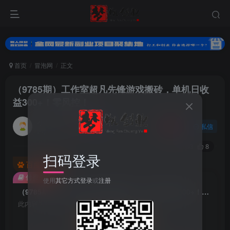
首页
冒泡网
正文
（9785期）工作室超凡先锋游戏搬砖，单机日收
益300+！零风控！
小梦的小妹
关注
私信
2年前发布
0
63
8
扫码登录
百度已收录
付费阅读
使用
其它方式登录
或
注册
（9785期）工作室超凡先锋游戏搬砖，单机日收益300+！零风控！
此内容为付费阅读，请付费后查看
会员专属资源