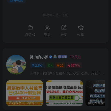
中创网
41-14抖日报-模型搭建-未回款不为0排查原因
喜欢就支持一下吧
42-15抖日报-模型搭建-自动查出未回款不为0订单
43-16抖日报-模型搭建-达人利润统计1-LOOKUPVALUE
点赞
45
赞赏
分享
收藏
44-17抖日报-模型搭建-达人利润统计2
45-18抖日报-模型搭建-资金统计订单时间维度
努力的小梦
关注
2.3W+
4
29
957W+
46-19抖日报-模型搭建-多店铺处理
有时候，我们并不是在等什么人或什么事。我们只是在静待岁月改变自己
47-20抖日报-刷单处理
48-21抖日报-动态路径设置
最新数字人书单号日400+创业粉，单日变现五位数，市面卖5980附软件和详…
多多视频撸收益最新玩法，高收益技术，单日变现2000+，附赠全套技术资料
49-1京东报表导出路径