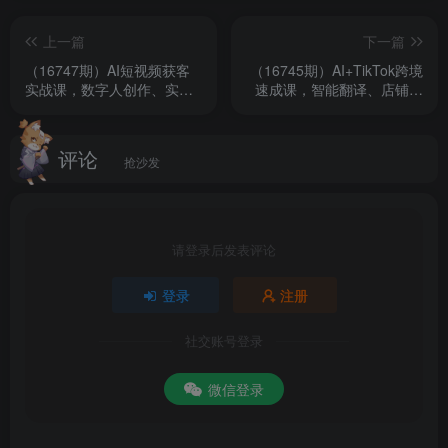
50-2京东钱包处理
上一篇
下一篇
（16747期）AI短视频获客
（16745期）AI+TikTok跨境
51-3商城销售明细
实战课，数字人创作、实体
速成课，智能翻译、店铺定
行业应用、精准引流，30天
位、流程拆解，7天高效上线
52-4商城销售明细资金统计
获取客源月入6万+
运营
评论
抢沙发
53-5订单结算明细对账
54-6推广费
请登录后发表评论
55-7订单表成本
登录
注册
56-8商城销售明细处理出订单时间PP建模准备
社交账号登录
57-9PP关系图
微信登录
58-10建模度量值设置