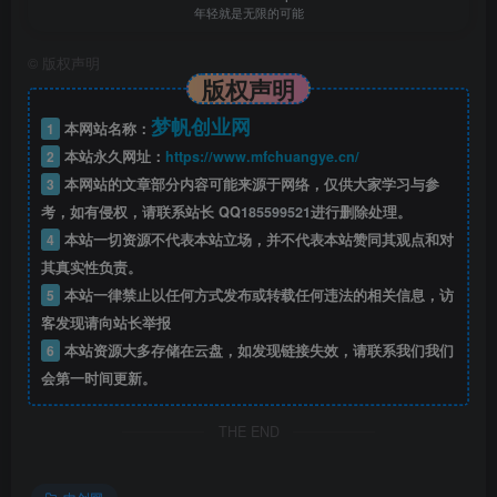
年轻就是无限的可能
32-5抖日报-资金账单-逆透视分类
©
版权声明
33-6抖日报-订单表-清空空字符串
版权声明
梦帆创业网
1
本网站名称：
34-7抖日报-订单表-销售成本匹配
2
本站永久网址：
https://www.mfchuangye.cn/
3
本网站的文章部分内容可能来源于网络，仅供大家学习与参
35-8抖日报-售后表-三条件匹配
考，如有侵权，请联系站长 QQ
185599521
进行删除处理。
4
本站一切资源不代表本站立场，并不代表本站赞同其观点和对
36-9抖日报-推广费
其真实性负责。
5
本站一律禁止以任何方式发布或转载任何违法的相关信息，访
37-10抖日报-运费险-追加查询
客发现请向站长举报
6
本站资源大多存储在云盘，如发现链接失效，请联系我们我们
38-11抖日报-资金账单处理出订单时间
会第一时间更新。
39-12抖日报-模型搭建-利润未回款
THE END
40-13抖日报-模型搭建-补贴