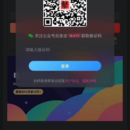
9.9
梦币
1
免费
黄金会员
梦币
钻石会员
立即购买
关注公众号后发送
获取验证码
“验证码”
您当前未登录！建议登陆后购买，可保存购买订单。微信支付联系
微信：chen185599521
请输入验证码
登录
扫码登录即表示同意
用户协议
、
隐私声明