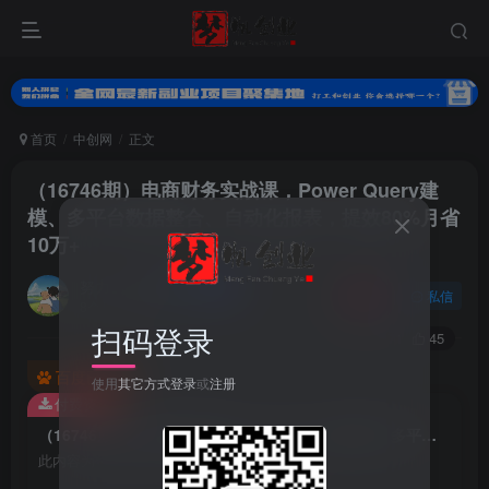
首页
中创网
正文
（16746期）电商财务实战课，Power Query建
模、多平台数据整合、自动化报表，提效80%月省
10万+
努力的小梦
关注
私信
8个月前更新
扫码登录
0
71
45
百度已收录
使用
其它方式登录
或
注册
付费资源
（16746期）电商财务实战课，Power Query建模、多平台数据整合、自动化报表，提效80%月省10万+
此内容为付费资源，请付费后查看