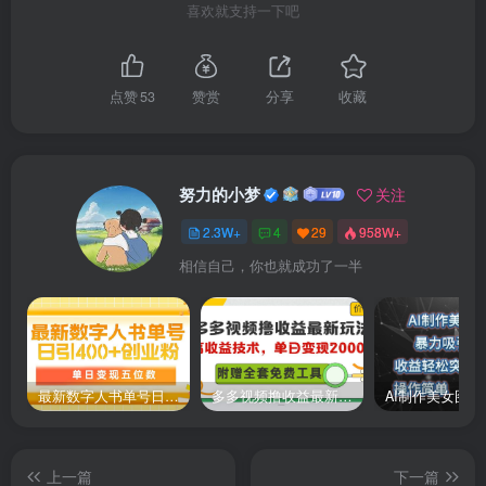
喜欢就支持一下吧
如何启用ROOT权限？
雷电模拟器9.0默认没开ROOT权限
点赞
53
赞赏
分享
收藏
界面-设置-其它-root权限-启用即可
努力的小梦
关注
碰到启动提示需要修复怎么解决？
2.3W+
4
29
958W+
运行下安装目录下的dnrepairer.exe
相信自己，你也就成功了一半
如何只更新去广告后的系统镜像呢？
只需下载去广告版提取镜像文件替换到以下位置
最新数字人书单号日400+创业粉，单日变现五位数，市面卖5980附软件和详…
多多视频撸收益最新玩法，高收益技术，单日变现2000+，附赠全套技术资料
-LDPlayer9system.vmdk, vmssystem.vmdk
-雷电模拟器9.0、雷电模拟器5.0/4.0 和 3.x 有什么区别？
上一篇
下一篇