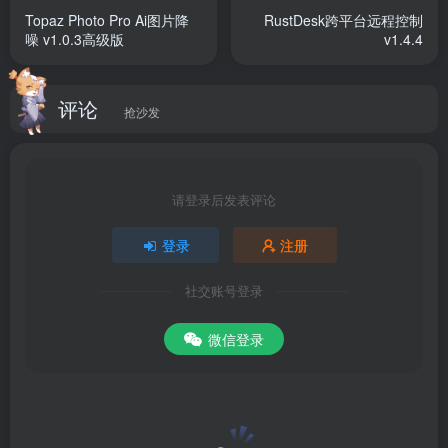
Topaz Photo Pro Ai图片降
RustDesk跨平台远程控制
噪 v1.0.3高级版
v1.4.4
# 主要指的安卓系统镜像Android版本不同(system.vmdk)：
-9.0：Android 9-x86_64 (64位版，64位指的安卓系统版本)
评论
抢沙发
-5.0：Android 7.1.2-x86 / Android 7.1.2-x86_64 (64位版)
-3.x：Android 5.1.2-x86
请登录后发表评论
# 所有版本都兼容ARM库，可共存使用支持各版无限多开运
登录
注册
行
社交账号登录
运行要求
微信登录
1.需要Windows 10 或更高版64位，暂不支持Win7及以下版
本
2.需要开启虚拟化技术（VT）