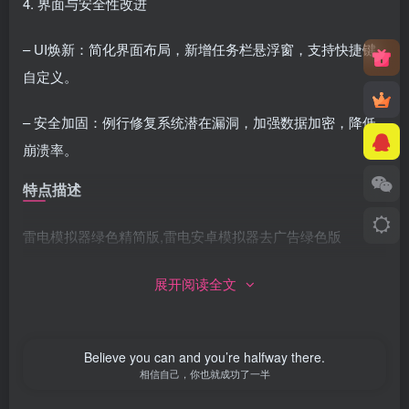
4. 界面与安全性改进
– UI焕新：简化界面布局，新增任务栏悬浮窗，支持快捷键
自定义。
– 安全加固：例行修复系统潜在漏洞，加强数据加密，降低
崩溃率。
特点描述
雷电模拟器绿色精简版,雷电安卓模拟器去广告绿色版
– 去启动界面广告、去任务栏右下角通知区域游戏弹窗
展开阅读全文
– 去雷电游戏中心（安装软件跳出主屏幕游戏推广弹窗行
为）
Believe you can and you’re halfway there.
相信自己，你也就成功了一半
– 去桌面底部广告（桌面主屏幕内下方5个内置游戏推广应