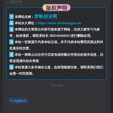
©
版权声明
用）
版权声明
梦帆创业网
1
本网站名称：
– 拒绝后台广告数据下载请求 %AppData%Leidian64Cache
2
本站永久网址：
https://www.mfchuangye.cn/
3
本网站的文章部分内容可能来源于网络，仅供大家学习与参
– 破解游戏多开（解除了官方版不能同时运行超过5个APP的
考，如有侵权，请联系站长 QQ
185599521
进行删除处理。
限制）
4
本站一切资源不代表本站立场，并不代表本站赞同其观点和对
其真实性负责。
– 拒绝各种广告联网请求：切断广告、上报信息、检测升级
5
本站一律禁止以任何方式发布或转载任何违法的相关信息，访
等行为
客发现请向站长举报
6
本站资源大多存储在云盘，如发现链接失效，请联系我们我们
– 免安装净化处理，删除资讯广告程序、上传组件、错误报
会第一时间更新。
告文件
THE END
– 删除系统镜像内置短信app，提供面具(Magisk)及LSPosed
框架
电脑软件
常见问题处理