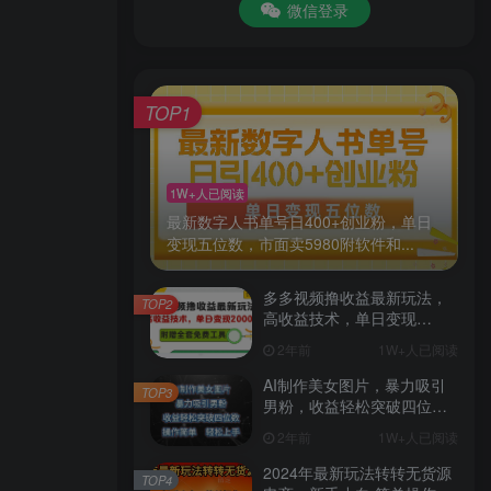
微信登录
TOP1
1W+人已阅读
最新数字人书单号日400+创业粉，单日
变现五位数，市面卖5980附软件和...
多多视频撸收益最新玩法，
TOP2
高收益技术，单日变现
2000+，附赠全套技术资料
2年前
1W+人已阅读
AI制作美女图片，暴力吸引
TOP3
男粉，收益轻松突破四位
数，操作简单 上手难度低
2年前
1W+人已阅读
2024年最新玩法转转无货源
TOP4