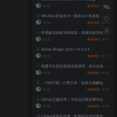
84
4天前
9.9
梦币
Win/Mac双端支持！最新永久终身版，支持老照片修复，图片变清晰无损放大工具，Aiarty Image Enhancer
4
64
3天前
9.9
梦币
影视解说独家剪辑框架：掌握高效剪辑手法，搭配精选剧集素材快速制作解说短视频
5
42
5天前
9.9
梦币
Adobe Bridge 2026 v16.0.6.9
6
71
8天前
9.9
梦币
颠覆式全新短视频实操课程，抓住这波红利，甩开90%同行（更新2026年7月份）
7
93
6天前
9.9
梦币
（19627期）付费文章：游戏主播赚钱的6种盈利模式，一小时怎么也能赚50-200元
8
70
6天前
9.9
梦币
Github宝藏应用！手机端无限免费AI生图，纯本地离线运行，支持NPU加速斩获3.1k stars，local-dream
9
98
3天前
9.9
梦币
Codex落地实战课：零基础完成部署接入，活用任务规划拓展办公创作能力
10