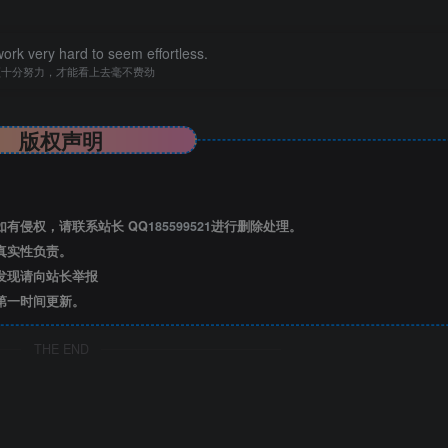
ork very hard to seem effortless.
须十分努力，才能看上去毫不费劲
版权声明
有侵权，请联系站长 QQ
185599521
进行删除处理。
真实性负责。
发现请向站长举报
第一时间更新。
THE END