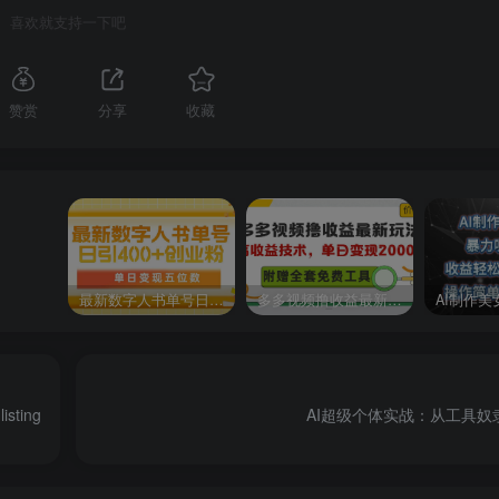
喜欢就支持一下吧
赞赏
分享
收藏
最新数字人书单号日400+创业粉，单日变现五位数，市面卖5980附软件和详…
多多视频撸收益最新玩法，高收益技术，单日变现2000+，附赠全套技术资料
ting
AI超级个体实战：从工具奴