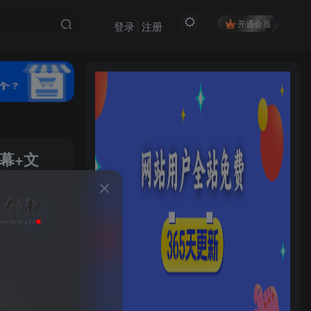
开通会员
登录
注册
幕+文
私信
HI！请登录
72
40
登录
注册
淘宝天猫精细化爆品运营（9月12-14杭州线下课），全方位拆解爆品打造逻辑【音频+字幕+文档】
社交账号登录