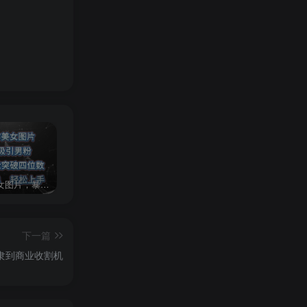
AI制作美女图片，暴力吸引男粉，收益轻松突破四位数，操作简单 上手难度低
2024年最新玩法转转无货源电商，新手小白 简单操作，长期稳定 日收入500＋
发行人计划蛋仔派对全新玩法，一天3000＋，蓝海暴力变现
下一篇
隶到商业收割机