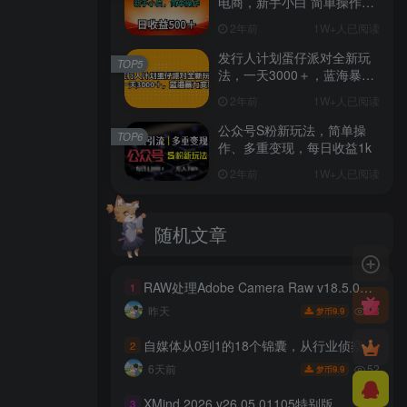
电商，新手小白 简单操作，
长期稳定 日收入500＋
2年前
1W+人已阅读
发行人计划蛋仔派对全新玩
TOP5
法，一天3000＋，蓝海暴力
变现
2年前
1W+人已阅读
公众号S粉新玩法，简单操
TOP6
作、多重变现，每日收益1k
2年前
1W+人已阅读
随机文章
RAW处理Adobe Camera Raw v18.5.0中文版
1
28
昨天
9.9
梦币
自媒体从0到1的18个锦囊，从行业侦察、矩阵运营到直播话术、起号实操，步步可落地的锦囊，实体老板转型必学
2
52
6天前
9.9
梦币
XMind 2026 v26.05.01105特别版
3