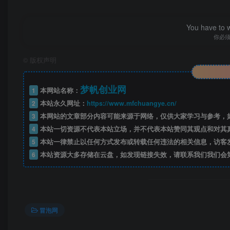
费比分析表2.xlsx
You have to w
你必
趋势明星测款计划.pdf
©
版权声明
长周期测图文档.pdf
梦帆创业网
1
本网站名称：
长周期潜客拉新.pdf
2
本站永久网址：
https://www.mfchuangye.cn/
3
本网站的文章部分内容可能来源于网络，仅供大家学习与参考，如
长周期趋势明星拉新.pdf
4
本站一切资源不代表本站立场，并不代表本站赞同其观点和对其
5
本站一律禁止以任何方式发布或转载任何违法的相关信息，访客
非标潜客拉新高购买力.pdf
6
本站资源大多存储在云盘，如发现链接失效，请联系我们我们会
冒泡网