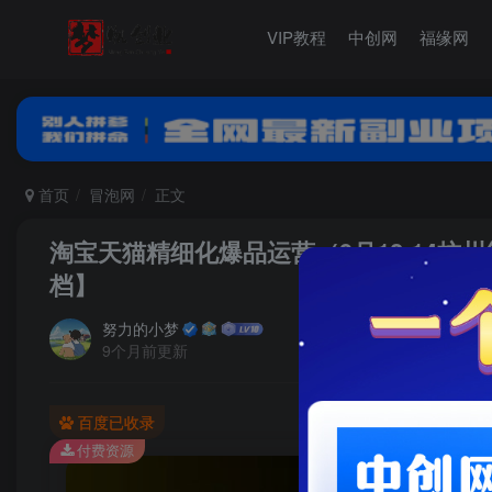
VIP教程
中创网
福缘网
首页
冒泡网
正文
淘宝天猫精细化爆品运营（9月12-14
档】
努力的小梦
9个月前更新
百度已收录
付费资源