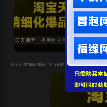
淘宝天猫精细化爆品运营（9月12-14杭州线下课），全