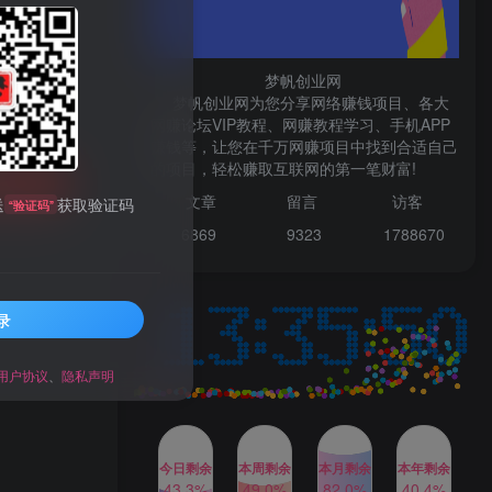
微信登录
梦帆创业网
梦帆创业网为您分享网络赚钱项目、各大
网赚论坛VIP教程、网赚教程学习、手机APP
赚钱等，让您在千万网赚项目中找到合适自己
TOP1
的项目，轻松赚取互联网的第一笔财富!
购买
文章
留言 访客
送
获取验证码
“验证码”
99521
1W+人已阅读
6869 9
323 1
788670
最新数字人书单号日400+创业粉，单日
变现五位数，市面卖5980附软件和...
录
多多视频撸收益最新玩法，
TOP2
高收益技术，单日变现
2000+，附赠全套技术资料
用户协议
、
隐私声明
2年前
1W+人已阅读
AI制作美女图片，暴力吸引
TOP3
男粉，收益轻松突破四位
数，操作简单 上手难度低
今日剩余
本周剩余
本月剩余
本年剩余
2年前
1W+人已阅读
43.3%
49.0%
82.0%
40.4%