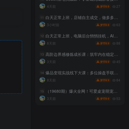
27
4天前
9.9
梦币
白天正常上班，店铺自主成交，做多多虚拟每月新增1-3W稳定被动收入【揭秘】
11
63
3小时前
9.9
梦币
白天正常上班，电脑后台悄悄挂机，AI全程自动运行，广告挂机副业悄悄出圈
12
88
8天前
9.9
梦币
高阶边界感修炼成长课：筑牢内在稳定秩序，理清人际界限改写自身人生运势
13
45
3天前
9.9
梦币
爆品变现实战线下大课：多位操盘手联合分享，产品IP私域成交一体化落地打法
14
84
8天前
9.9
梦币
（19680期）爆火全网！可爱桌宠萌宠小工具来啦，附带超全皮肤，开源免费 Windows/Mac系统可用 BongoCat
15
53
3天前
9.9
梦币