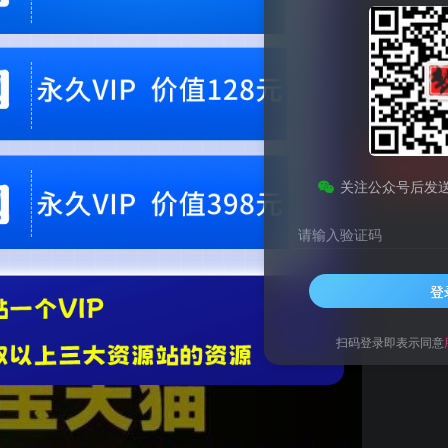
此内容为付费资源，请付费后查看
9.9
梦币
免费
黄金会员
钻石会员
1
梦币
立即
关注公众号后发
您当前未登录！建议登陆后购买，可保存购买订单。微信支付联系微信：chen1855
请输入验证码
方位拆解爆品打造逻辑【音频+字幕+文档】
登
扫码登录即表示同意