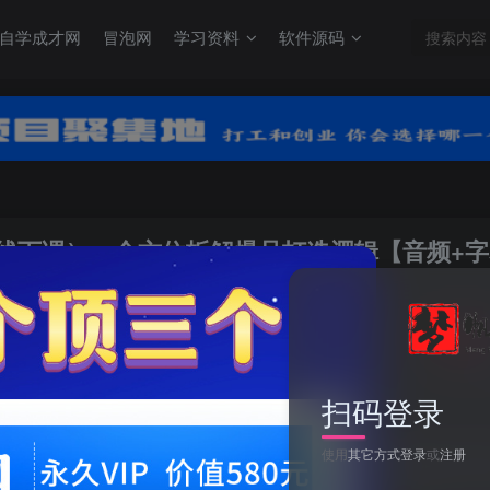
自学成才网
冒泡网
学习资料
软件源码
杭州线下课），全方位拆解爆品打造逻辑【音频+字
关注
0
扫码登录
使用
其它方式登录
或
注册