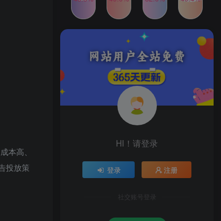
2024年最新玩法转转无货源
TOP4
电商，新手小白 简单操作，
长期稳定 日收入500＋
2年前
1W+人已阅读
发行人计划蛋仔派对全新玩
TOP5
法，一天3000＋，蓝海暴力
变现
2年前
1W+人已阅读
公众号S粉新玩法，简单操
TOP6
作、多重变现，每日收益1k
2年前
1W+人已阅读
HI！请登录
客成本高、
告投放策
登录
注册
社交账号登录