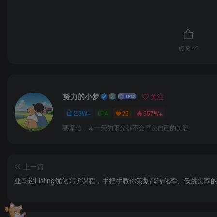
点赞
40
努力的小梦
关注
2.3W+
4
29
957W+
要坚信，每一天的阳光都不会辜负自己的笑容
上一篇
亚马逊Listing优化高阶课程，手把手教你策划高转化率、低跳失率的lis