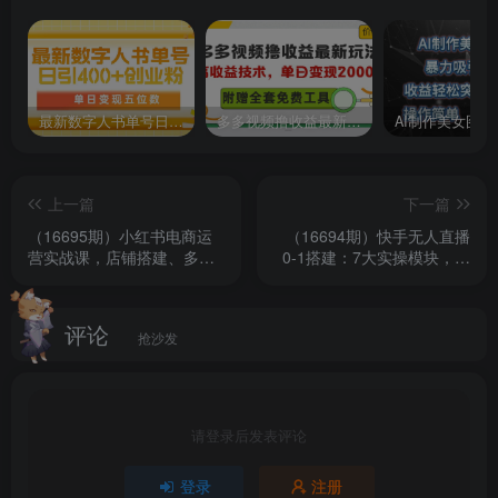
最新数字人书单号日400+创业粉，单日变现五位数，市面卖5980附软件和详…
多多视频撸收益最新玩法，高收益技术，单日变现2000+，附赠全套技术资料
上一篇
下一篇
（16695期）小红书电商运
（16694期）快手无人直播
营实战课，店铺搭建、多平
0-1搭建：7大实操模块，教
台选品、内容创作、私域引
你搭建快手无人直播，新手3
流、多账号运营等玩法
天搭建月入2万+
评论
抢沙发
请登录后发表评论
登录
注册