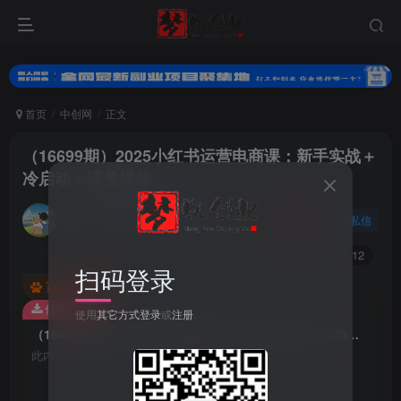
首页
中创网
正文
（16699期）2025小红书运营电商课：新手实战＋
冷启动＋流量揭秘
努力的小梦
关注
私信
9个月前更新
0
51
12
扫码登录
百度已收录
付费资源
使用
其它方式登录
或
注册
（16699期）2025小红书运营电商课：新手实战＋冷启动＋流量揭秘
此内容为付费资源，请付费后查看
9.9
梦币