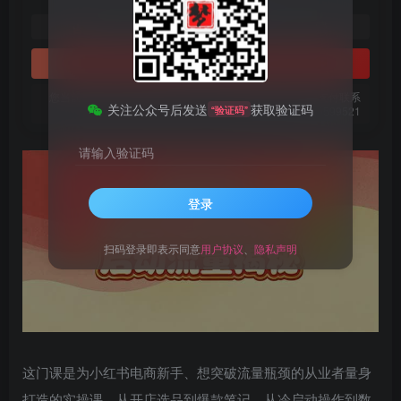
1
免费
黄金会员
梦币
钻石会员
立即购买
您当前未登录！建议登陆后购买，可保存购买订单。微信支付联系
关注公众号后发送
获取验证码
“验证码”
微信：chen185599521
请输入验证码
登录
扫码登录即表示同意
用户协议
、
隐私声明
这门课是为小红书电商新手、想突破流量瓶颈的从业者量身
打造的实操课。从开店选品到爆款笔记、从冷启动操作到数