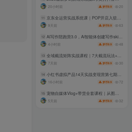
20
20小时前
9.9
梦币
京东全运营实战系统课｜POP开店入驻+选品搜索优化+京准通推广+活动营销+数据分析，爆款打造全链路教程
11
63
9天前
9.9
梦币
AI写作陪跑营3.0，Ai智能体创建写作skill（workbuddy）+人工手写模式（手搓模式），去除AI痕迹（头条号、公众号、百家号）（更新0806）
12
48
4小时前
9.9
梦币
全域截流矩阵实战课程｜7大截流玩法+6大平台落地，素人号+行业号双布局，不要脸的截流打粉，咔咔咔的下钩子！
13
30
7天前
9.9
梦币
小红书虚拟产品14天实战变现营第七期，打通从选品、原创产品、内容引流到多渠道成交全链路
14
72
16小时前
9.9
梦币
宠物自媒体Vlog+带货全套课程｜从图文生成、剪辑成片到带货变现一站式教学
15
32
5天前
9.9
梦币