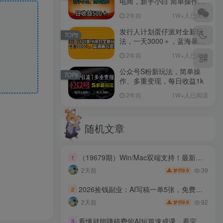
电商，新手小白 简单操作，
长期稳定 日收入500＋
2年前
1W+人已阅读
发行人计划蛋仔派对全新玩
TOP5
法，一天3000＋，蓝海暴力
变现
2年前
1W+人已阅读
公众号S粉新玩法，简单操
TOP6
作、多重变现，每日收益1k
2年前
1W+人已阅读
随机文章
（19679期）Win/Mac双端支持！最新永久终身版，支持老照片修复，图片变清晰无损放大工具，Aiarty Image Enhancer
1
39
2天前
9.9
梦币
2026捡钱副业：AI写稿一单5张，免费派单群，0门槛直接干
2
92
2天前
9.9
梦币
看懂就能賺稿费的AI短篇速成课，看完就上手的网文通关课，让你快速拿到第一笔稿费（更新8月）
3