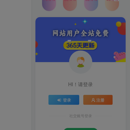
2024年最新玩法转转无货源
TOP4
电商，新手小白 简单操作，
长期稳定 日收入500＋
2年前
1W+人已阅读
发行人计划蛋仔派对全新玩
TOP5
法，一天3000＋，蓝海暴力
变现
2年前
1W+人已阅读
公众号S粉新玩法，简单操
TOP6
作、多重变现，每日收益1k
2年前
1W+人已阅读
HI！请登录
登录
注册
社交账号登录