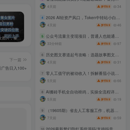
34
4天前
9.9
梦币
2026 AI轻资产风口，Token中转站小白可入局，日入300+
4
46
4天前
9.9
梦币
公众号流量主变现项目，普通人也能通过这个项目日入四位数（更新26年8月）
5
AI制作美女图片，暴力吸引男粉，收益轻松突破四位数，操作简单 上手难度低
2024年最新玩法转转无货源电商，新手小白 简单操作，长期稳定 日收入500＋
发行人计划蛋仔派对全新玩法，一天3000＋，蓝海暴力变现
97
33分钟前
9.9
梦币
历史图文赛道起号攻略：选题故事图文成片教学，掌握短视频发布高效运营技巧
6
下一篇
31
4天前
9.9
梦币
广告日入100+
零人工值守的被动收入！拆解番茄小说达人挂G底层賺钱逻辑，日入1000+，全程傻瓜式落地【揭秘】
7
66
5天前
9.9
梦币
AI搬砖手机全自动褂鸡，实操全流程详解，彻底解放双手，单机稳定50+，可批量矩阵放大操作，小白轻松上手【揭秘】
8
19
5天前
9.9
梦币
（19605期）省去人工客服工作，机器人自动发资源，全套多多虚拟玩法月收益 1-5W
9
59
7天前
9.9
梦币
2026最新梦幻防红系统源码/支持抖音圆码
10