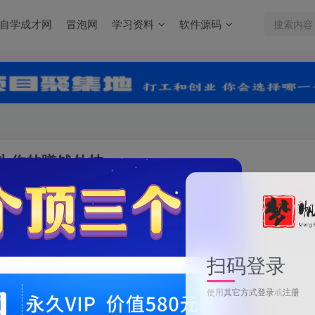
自学成才网
冒泡网
学习资料
软件源码
成为你的賺钱外挂
关注
0
扫码登录
AI賺钱联盟，用AI賺钱、打造内容让AI成为你的賺钱外挂
使用
其它方式登录
或
注册
此内容为付费资源，请付费后查看