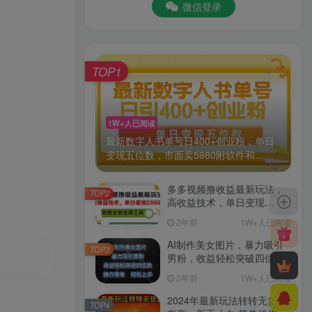
微信登录
TOP1
1W+人已阅读
最新数字人书单号日400+创业粉，单日
变现五位数，市面卖5980附软件和...
多多视频撸收益最新玩法，
TOP2
高收益技术，单日变现
2000+，附赠全套技术资料
2年前
1W+人已阅读
AI制作美女图片，暴力吸引
TOP3
男粉，收益轻松突破四位
数，操作简单 上手难度低
2年前
1W+人已阅读
2024年最新玩法转转无货源
TOP4