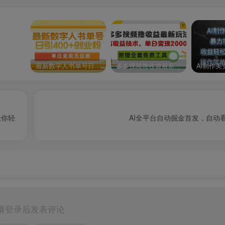
最新数字人书单号日400+创业粉，单日变现五位数，市面卖5980附软件和详…
多多视频撸收益最新玩法，高收益技术，单日变现2000+，附赠全套技术资料
让你轻
AI全平台自动掘金首发，自动看
请登录后发表评论