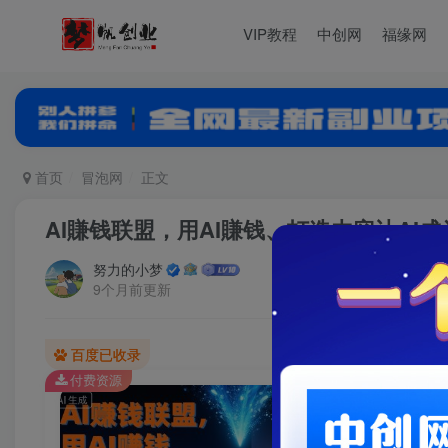
VIP教程
中创网
福缘网
首页
冒泡网
正文
AI賺钱联盟，用AI賺钱、打造内容让AI
努力的小梦
9个月前更新
百度已收录
付费资源