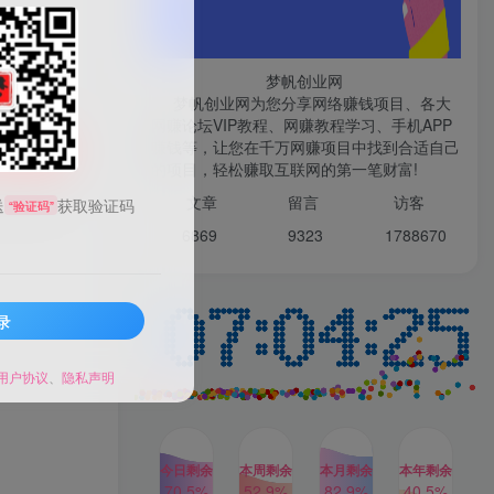
微信登录
梦帆创业网
梦帆创业网为您分享网络赚钱项目、各大
网赚论坛VIP教程、网赚教程学习、手机APP
TOP1
赚钱等，让您在千万网赚项目中找到合适自己
购买
的项目，轻松赚取互联网的第一笔财富!
99521
文章
留言 访客
送
获取验证码
“验证码”
1W+人已阅读
6869 9
323 1
788670
最新数字人书单号日400+创业粉，单日
变现五位数，市面卖5980附软件和...
录
多多视频撸收益最新玩法，
TOP2
高收益技术，单日变现
2000+，附赠全套技术资料
用户协议
、
隐私声明
2年前
1W+人已阅读
AI制作美女图片，暴力吸引
TOP3
男粉，收益轻松突破四位
数，操作简单 上手难度低
今日剩余
本周剩余
本月剩余
本年剩余
2年前
1W+人已阅读
70.5%
52.9%
82.9%
40.5%