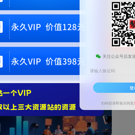
9.9
梦币
免费
黄金会员
钻石会员
1
梦币
立即
您当前未登录！建议登陆后购买，可保存购买订单。微信支付联系微信：chen1855
关注公众号后发
请输入验证码
登
扫码登录即表示同意