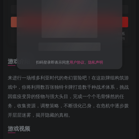
1
免费
黄金会员
梦币
钻石会员
立即购买
您当前未登录！建议登陆后购买，可保存购买订单。微信支付联系
关注公众号后发送
获取验证码
“验证码”
微信：chen185599521
请输入验证码
游戏介绍
登录
来进行一场维多利亚时代的奇幻冒险吧！在这款牌组构筑游
戏中，你将利用数百张独特卡牌打造数千种战术体系，挑战
扫码登录即表示同意
用户协议
、
隐私声明
因瘟疫变异的怪物与强大头目，完成一个个毛骨悚然的任
务，收集资源，调整策略，不断强化己身，在危机中逐步拨
开层层迷雾，揭开隐藏的真相。
游戏视频