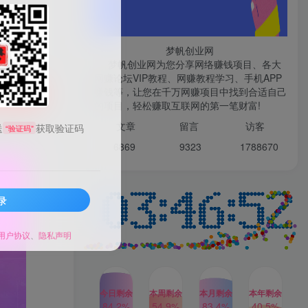
微信登录
梦帆创业网
梦帆创业网为您分享网络赚钱项目、各大
网赚论坛VIP教程、网赚教程学习、手机APP
TOP1
赚钱等，让您在千万网赚项目中找到合适自己
购买
的项目，轻松赚取互联网的第一笔财富!
99521
文章
留言 访客
送
获取验证码
“验证码”
1W+人已阅读
6869 9
323 1
788670
最新数字人书单号日400+创业粉，单日
变现五位数，市面卖5980附软件和...
录
多多视频撸收益最新玩法，
TOP2
高收益技术，单日变现
2000+，附赠全套技术资料
用户协议
、
隐私声明
2年前
1W+人已阅读
AI制作美女图片，暴力吸引
TOP3
男粉，收益轻松突破四位
数，操作简单 上手难度低
今日剩余
本周剩余
本月剩余
本年剩余
2年前
1W+人已阅读
84.2%
54.9%
83.4%
40.5%