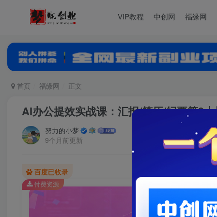
VIP教程
中创网
福缘网
首页
福缘网
正文
AI办公提效实战课：汇报/简历/纪要等9
努力的小梦
9个月前更新
百度已收录
付费资源