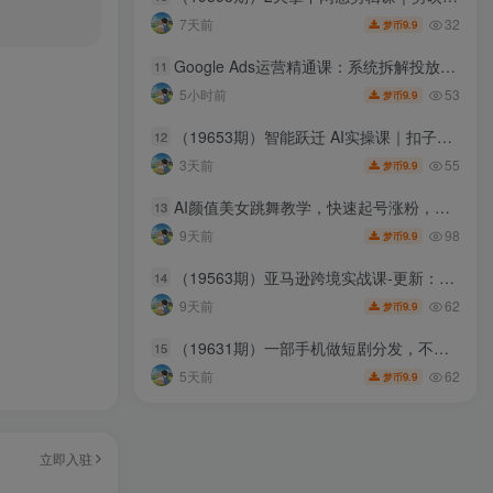
32
7天前
9.9
梦币
Google Ads运营精通课：系统拆解投放全流程，优化账户提升广告投产回报率
11
53
5小时前
9.9
梦币
（19653期）智能跃迁 AI实操课｜扣子工作流小红书图文搭建，cherrystudio知识库openclaw飞书机器人全套自动化实操教学
12
55
3天前
9.9
梦币
AI颜值美女跳舞教学，快速起号涨粉，后期可做女装带货，卖号，接商单，收徒等
13
98
9天前
9.9
梦币
（19563期）亚马逊跨境实战课-更新：全品类选品逻辑｜SP/SB/SD广告精细化｜新品打爆旺季爆单全套运营教程
14
62
9天前
9.9
梦币
（19631期）一部手机做短剧分发，不用真人出镜、不用拍摄剧本，快手流量变现日赚千元
15
62
5天前
9.9
梦币
立即入驻