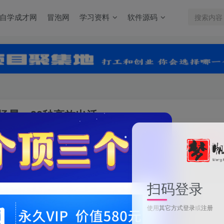
自学成才网
冒泡网
学习资料
软件源码
大场景，30秒高效出活
关注
0
扫码登录
AI办公提效实战课：汇报/简历/纪要等9大场景，30秒高效出活
使用
其它方式登录
或
注册
此内容为付费资源，请付费后查看