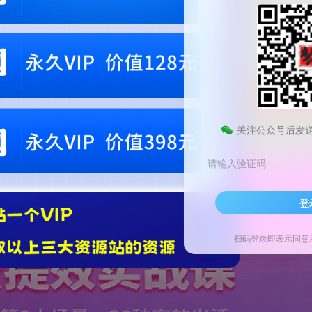
9.9
梦币
免费
黄金会员
钻石会员
1
梦币
立即
您当前未登录！建议登陆后购买，可保存购买订单。微信支付联系微信：chen1855
关注公众号后发
请输入验证码
登
扫码登录即表示同意