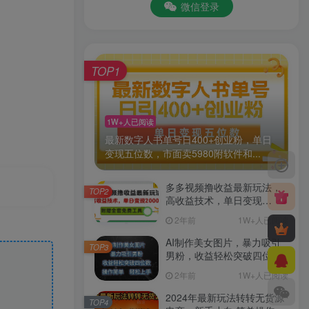
微信登录
TOP1
1W+人已阅读
最新数字人书单号日400+创业粉，单日
变现五位数，市面卖5980附软件和...
多多视频撸收益最新玩法，
TOP2
高收益技术，单日变现
2000+，附赠全套技术资料
2年前
1W+人已阅读
AI制作美女图片，暴力吸引
TOP3
男粉，收益轻松突破四位
数，操作简单 上手难度低
2年前
1W+人已阅读
2024年最新玩法转转无货源
TOP4