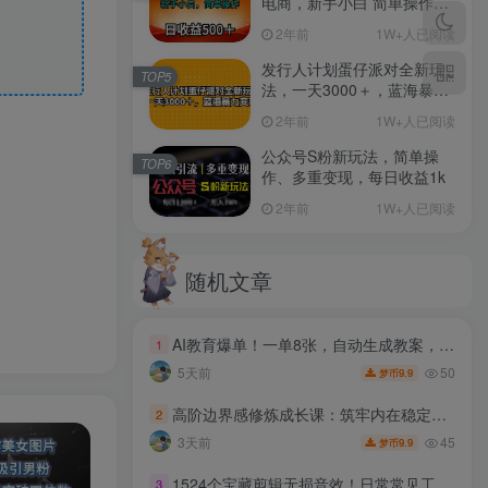
电商，新手小白 简单操作，
长期稳定 日收入500＋
2年前
1W+人已阅读
发行人计划蛋仔派对全新玩
TOP5
法，一天3000＋，蓝海暴力
变现
2年前
1W+人已阅读
公众号S粉新玩法，简单操
TOP6
作、多重变现，每日收益1k
2年前
1W+人已阅读
随机文章
AI教育爆单！一单8张，自动生成教案，全程派单，小白照赚
1
50
5天前
9.9
梦币
高阶边界感修炼成长课：筑牢内在稳定秩序，理清人际界限改写自身人生运势
2
45
3天前
9.9
梦币
1524个宝藏剪辑无损音效！日常常见工具音效包，如砍含扳手、剪刀、锯，泵，斧头，锤子工具等，中文分类
3