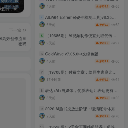
65
4天前
9.9
梦币
AI制作美女图片，暴力吸引男粉，收益轻松突破四位数，操作简单 上手难度低
2024年最新玩法转转无货源电商，新手小白 简单操作，长期稳定 日收入500＋
发行人计划蛋仔派对全新玩法，一天3000＋，蓝海暴力变现
AIDA64 Extreme(硬件检测工具)v8.35绿色版
4
62
6天前
9.9
梦币
下一篇
（19686期）AI视频制作便宜到取代传统！教你做真人感内容，还能靠它赚外快（避开7个AI假脸坑）【原创双语字幕】
5
AI高效创作流量
97
2天前
9.9
密码
梦币
GoldWave v7.05.0中文绿色版
6
60
4天前
9.9
梦币
（19708期）付费文章：给原生家庭比较一般人的几点建议，打破阶层局限，实现个人与家族代际向上跃升
7
64
17小时前
9.9
梦币
表达+AI+自媒体，优质表达让表达更有影响力|AI实操从思路到落地的实战|自媒体全流程打造个人品牌与影响力
8
22
8天前
9.9
梦币
2026 AI脸书投放进阶课：理清账号体系搭建逻辑，用AI重构广告投放工作流（更新）
9
70
2天前
9.9
梦币
（19598期）2天拿下网感剪辑课｜剪映基础操作全套教学，网感音效文字动画，高阶特效调色接单完整实操指南
10