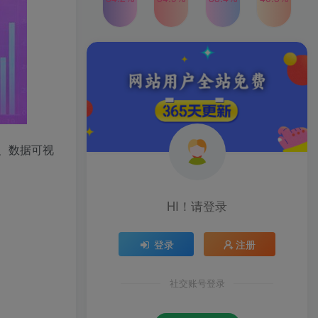
2024年最新玩法转转无货源
TOP4
电商，新手小白 简单操作，
长期稳定 日收入500＋
2年前
1W+人已阅读
发行人计划蛋仔派对全新玩
TOP5
法，一天3000＋，蓝海暴力
变现
2年前
1W+人已阅读
公众号S粉新玩法，简单操
TOP6
作、多重变现，每日收益1k
、数据可视
2年前
1W+人已阅读
HI！请登录
登录
注册
社交账号登录