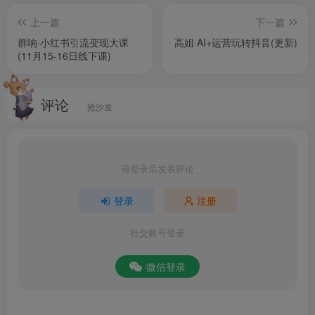
08.阿里国际站补询盘的注意事项【严格控制转化，提高产品
上一篇
下一篇
买家喜好度】.mp4
群响·小红书引流变现大课
高姐·AI+运营玩转抖音(更新)
(11月15-16日线下课)
09.阿里国际站如何使用买家账号给自己直播刷热度【霸榜直
播排名位】.mp4
评论
抢沙发
请登录后发表评论
登录
注册
社交账号登录
微信登录