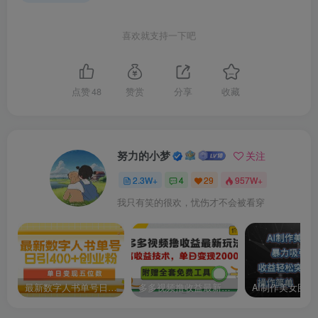
断哪些关键词需要降权
喜欢就支持一下吧
│ 9全站推广—推商品【如何降低全站推获取商机的成本】
│
└─04.第四板块平台自然流量【进阶篇】
点赞
48
赞赏
分享
收藏
01.阿里国际站榜单详解【入围要求以及注意事项】.mp4
02.阿里国际站如何获取更多的推荐、场景、活动流量【打爆
榜单产品】.mp4
努力的小梦
关注
03.如何快速找到并覆盖阿里在谷歌上SEO.SEM排名靠前的
2.3W+
4
29
957W+
关键词.mp4
我只有笑的很欢，忧伤才不会被看穿
04.阿里国际站如何开启无人直播【半违规，但可行】.mp4
05.阿里国际站账号注册以及养号流程【正确使用买家账号降
低账号被封概率】.mp4
06.阿里国际站买家账号如何提升至L1+层级.mp4
最新数字人书单号日400+创业粉，单日变现五位数，市面卖5980附软件和详…
多多视频撸收益最新玩法，高收益技术，单日变现2000+，附赠全套技术资料
07.阿里国际站如何自己手动给产品补询盘【如何通过筛选快
速找到自己的产品】.mp4