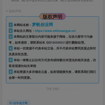
有时候，我们并不是在等什么人或什么事。我们只是在静待岁月改变自己
│ 13标准推广—积累期[手动推广]【组合营销】最稳法
©
版权声明
│
版权声明
├─03.第三板块外贸直通车【全站推篇)
梦帆创业网
1
本网站名称：
│ 1不同的营销等级全站推广计划会有哪些不同的功能
2
本站永久网址：
https://www.mfchuangye.cn/
│ 2全站推广是什么？全站推的优点和缺点是什么？【如何判
3
本网站的文章部分内容可能来源于网络，仅供大家学习与参
断产品是否适合开全站推广？】
考，如有侵权，请联系站长 QQ
185599521
进行删除处理。
│ 3【全站推】计划保本赔付需要满足什么条件？
4
本站一切资源不代表本站立场，并不代表本站赞同其观点和对
其真实性负责。
│ 4全站推广—推店铺【适合什么样的店铺以及建议设置】
5
本站一律禁止以任何方式发布或转载任何违法的相关信息，访
│ 5全站推广—推商品新品加速潜力品成长优爆品助推【各个
客发现请向站长举报
计划如何选品？】
6
本站资源大多存储在云盘，如发现链接失效，请联系我们我们
│ 6全站推广—推商品计划新品加速潜力品成长爆品助推【如
会第一时间更新。
何设置调整人群，地域，端口偏
THE END
│ 7全站推广—推商品计划【新品加速潜力品成长爆品助推】
【如何通过数据筛选产品、地域
自学成才网
│ 8全站推广—推商品计划如何计算关键词点击率找询盘词判