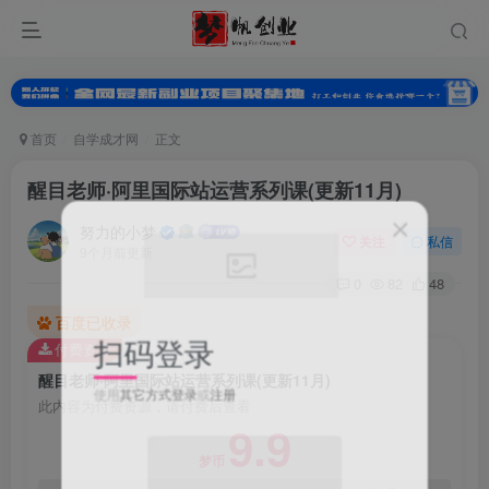
首页
自学成才网
正文
醒目老师·阿里国际站运营系列课(更新11月)
努力的小梦
关注
私信
9个月前更新
0
82
48
百度已收录
扫码登录
付费资源
醒目老师·阿里国际站运营系列课(更新11月)
使用
其它方式登录
或
注册
此内容为付费资源，请付费后查看
9.9
梦币