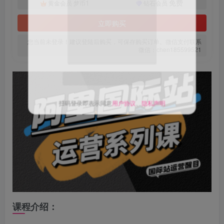
1
免费
黄金会员
梦币
钻石会员
立即购买
您当前未登录！建议登陆后购买，可保存购买订单。微信支付联系
微信：chen185599521
关注公众号后发送
获取验证码
“验证码”
请输入验证码
登录
扫码登录即表示同意
用户协议
、
隐私声明
课程介绍：