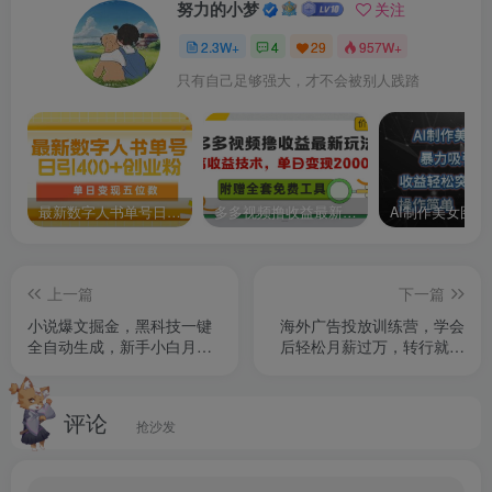
努力的小梦
关注
2.3W+
4
29
957W+
只有自己足够强大，才不会被别人践踏
最新数字人书单号日400+创业粉，单日变现五位数，市面卖5980附软件和详…
多多视频撸收益最新玩法，高收益技术，单日变现2000+，附赠全套技术资料
上一篇
下一篇
小说爆文掘金，黑科技一键
海外广告投放训练营，学会
全自动生成，新手小白月入
后轻松月薪过万，转行就业
3000+【揭秘】
轻松搞定
评论
抢沙发