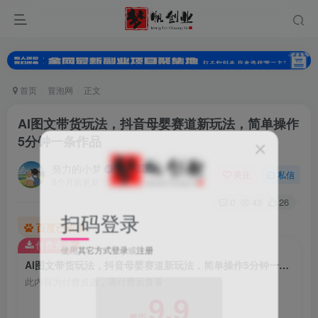
首页
冒泡网
正文
AI图文带货玩法，抖音母婴赛道新玩法，简单操作
5分钟一条作品
努力的小梦
关注
私信
9个月前更新
0
43
26
扫码登录
百度已收录
付费资源
使用
其它方式登录
或
注册
AI图文带货玩法，抖音母婴赛道新玩法，简单操作5分钟一条作品
此内容为付费资源，请付费后查看
9.9
梦币