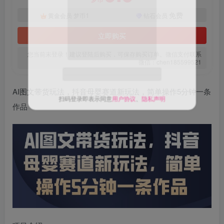
1
免费
黄金会员
梦币
钻石会员
立即购买
您当前未登录！建议登陆后购买，可保存购买订单。微信支付联系
微信：chen185599521
AI图文带货玩法，抖音母婴赛道新玩法，简单操作5分钟一条
扫码登录即表示同意
用户协议
、
隐私声明
作品