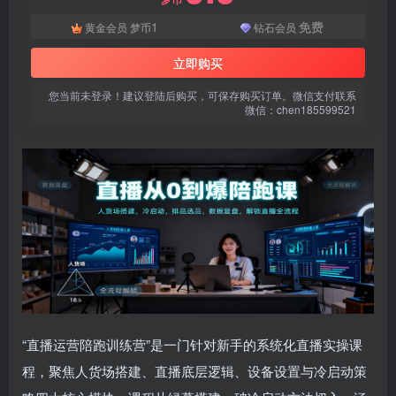
登录密码
1
免费
黄金会员
梦币
钻石会员
找回密码
|
免密登录
记住登录
立即购买
登录
您当前未登录！建议登陆后购买，可保存购买订单。微信支付联系
微信：chen185599521
社交账号登录
微信登录
使用社交账号登录即表示同意
用户协议
、
隐私声明
“直播运营陪跑训练营”是一门针对新手的系统化直播实操课
程，聚焦人货场搭建、直播底层逻辑、设备设置与冷启动策