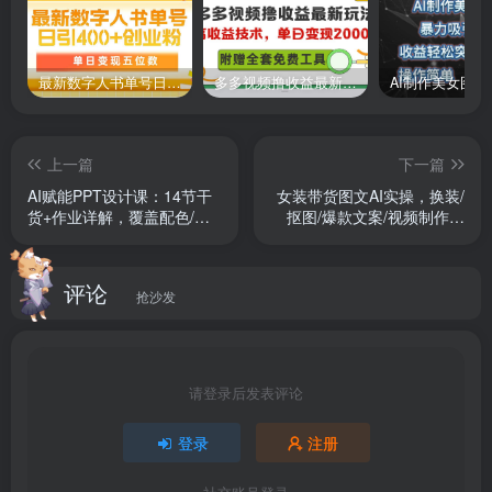
最新数字人书单号日400+创业粉，单日变现五位数，市面卖5980附软件和详…
多多视频撸收益最新玩法，高收益技术，单日变现2000+，附赠全套技术资料
上一篇
下一篇
AI赋能PPT设计课：14节干
女装带货图文AI实操，换装/
货+作业详解，覆盖配色/动
抠图/爆款文案/视频制作，
画/图生视频快速上手
38个技巧快速出吸睛素材
评论
抢沙发
请登录后发表评论
登录
注册