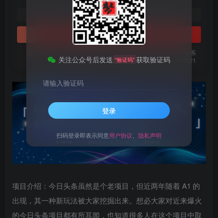
1
免费
黄金会员
梦币
钻石会员
立即购买
您当前未登录！建议登陆后购买，可保存购买订单。微信支付联系
关注公众号后发送
获取验证码
“验证码”
微信：chen185599521
请输入验证码
登录
扫码登录即表示同意
用户协议
、
隐私声明
项目介绍：今日头条虽然是个老项目，但近两年随着 A1 的
出现，其一种新玩法被大家挖掘出来。想必大家对近来爆火
的今日头条项目都有所耳闻，也知道很多人在这个项目中取