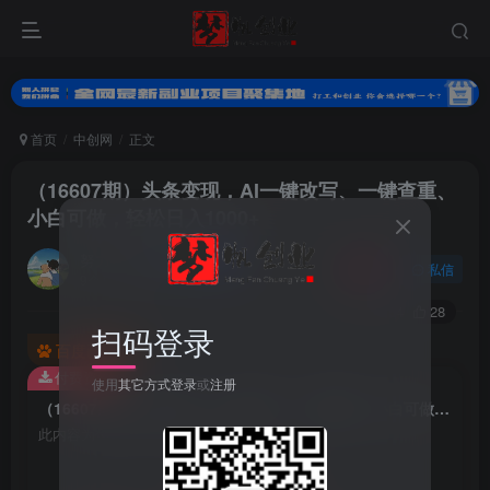
首页
中创网
正文
（16607期）头条变现，AI一键改写、一键查重、
小白可做，轻松日入1000+
努力的小梦
关注
私信
9个月前更新
0
54
28
扫码登录
百度已收录
付费资源
使用
其它方式登录
或
注册
（16607期）头条变现，AI一键改写、一键查重、小白可做，轻松日入1000+
此内容为付费资源，请付费后查看
9.9
梦币