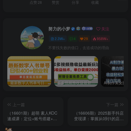
点赞
28
赞赏
分享
收藏
努力的小梦
关注
2.3W+
4
29
958W+
不要找失败的借口，去追成功的理由
最新数字人书单号日400+创业粉，单日变现五位数，市面卖5980附软件和详…
多多视频撸收益最新玩法，高收益技术，单日变现2000+，附赠全套技术资料
上一篇
下一篇
（16601期）超萌 素人KOC
（16606期）2025新手抖店
速成课：定位+账号搭建+选
变现课：掌握从0到1的店铺
题库，30天掌握短剧/小说推
运营能力，快速提升转化率,
广变现
月收过万