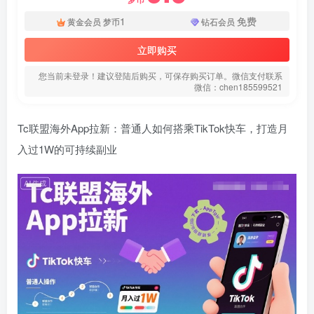
1
免费
黄金会员
梦币
钻石会员
立即购买
您当前未登录！建议登陆后购买，可保存购买订单。微信支付联系
微信：chen185599521
Tc联盟海外App拉新：普通人如何搭乘TikTok快车，打造月
扫码登录即表示同意
用户协议
、
隐私声明
入过1W的可持续副业