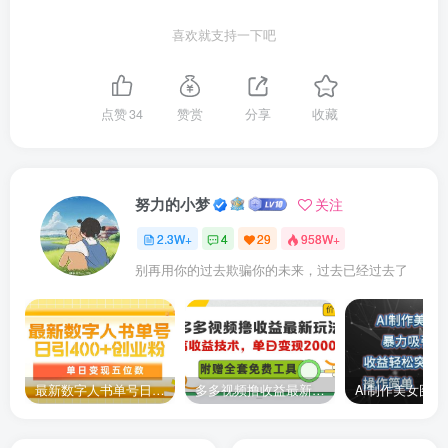
·📊规模流水：200+在册学员，团队月流水高达500W+。
喜欢就支持一下吧
课程内容：
点赞
34
赞赏
分享
收藏
Tc联盟tiktok海外拉新核心课件
邮箱注册账号，建议用outlook-必看(1).mp4
努力的小梦
关注
看手机素材开头作品拆解与教程(1).mp4
2.3W+
4
29
958W+
别再用你的过去欺骗你的未来，过去已经过去了
拉布布动态壁纸(高热流量，适合起号，转化稳定)(1).mp4
苹果手机动态壁纸设置流程(1).mp4
CC模板生成与发(1).mp4
最新数字人书单号日400+创业粉，单日变现五位数，市面卖5980附软件和详…
多多视频撸收益最新玩法，高收益技术，单日变现2000+，附赠全套技术资料
美区苹果id注册流程(1).mp4