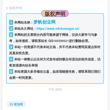
2.🌐网络环境：稳定的“魔法工具”，月费约80元，可支持3台
©
版权声明
设备。
版权声明
3.⏰时间投入：每天建议不少于2小时，执行力决定收入天花
梦帆创业网
1
本网站名称：
板。
2
本站永久网址：
https://www.mfchuangye.cn/
3
本网站的文章部分内容可能来源于网络，仅供大家学习与参
4.🤝合作绑定：需完成后台绑定。我们坚持“学员賺钱，我才
考，如有侵权，请联系站长 QQ
185599521
进行删除处理。
4
本站一切资源不代表本站立场，并不代表本站赞同其观点和对
賺钱”，利益深度捆绑。
其真实性负责。
5
本站一律禁止以任何方式发布或转载任何违法的相关信息，访
第四章：Tc联盟实力|为什么我们能带你成功？
客发现请向站长举报
6
本站资源大多存储在云盘，如发现链接失效，请联系我们我们
4.1辉煌战绩，数据说话
会第一时间更新。
·🏆老牌标杆：自2022年起深耕，神图站内榜一团队。
THE END
·🎯学员成果：已成功带出N+N位月入过万学员，多名年入数
冒泡网
十万精英。