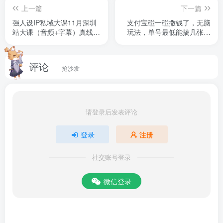
上一篇
下一篇
ai飞机(高流量，高转化，李张开头)(1).mp4
强人设IP私域大课11月深圳
支付宝碰一碰撒钱了，无脑
站大课（音频+字幕）真线索
玩法，单号最低能搞几张，
ai人物替换(1).mp4
获客，强人设成交
人人可以撸【揭秘】
评论
Tc联盟tiktok海外拉新核心课件1-飞书云文档2-.mp4
抢沙发
Tc联盟tiktok海外拉新核心课件1-飞书云文档5(1).mp4
请登录后发表评论
百度Al(1).mp4
登录
注册
纯实拍强引导教程视频(1).mp4
社交账号登录
达人精灵的下载和使用-.mp4
微信登录
发布标题编辑小技巧(必看)(1).mp4
飞书会议:视频讲解-.mp4