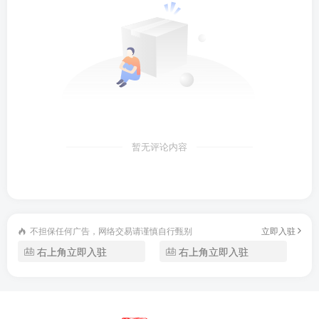
关键帧的使用-.mp4
剪辑流程实操视频教程:(1).mp4
接码注册(1).mp4
配音问题-.mp4
暂无评论内容
如何报白(1).mp4
如何发布作品(1).mp4
不担保任何广告，网络交易请谨慎自行甄别
立即入驻
如何规避注册账号秒封(1).mp4
右上角立即入驻
右上角立即入驻
实拍技巧与背景搭建(1).mp4
文案与配音实操流程(1).mp4