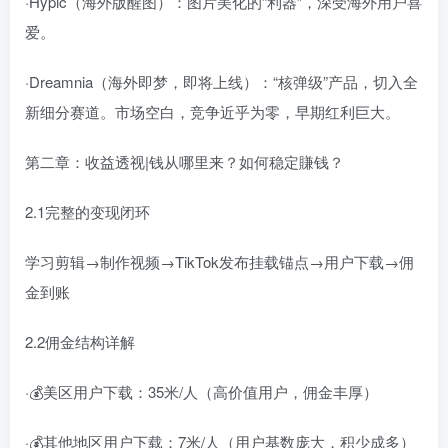
·Hypic（海外版醒图）：图片美化的“利器”，深受海外用户喜
爱。
·Dreamnia（海外即梦，即将上线）：“核弹级”产品，切入全
新细分赛道。市场空白，竞争近乎为零，早期红利巨大。
第二章：收益透视|钱从哪里来？如何稳定賺钱？
2.1完整的变现闭环
学习剪辑→制作视频→TikTok发布挂载锚点→用户下载→佣
金到账
2.2佣金结构详解
·💰美区用户下载：35米/人（高价值用户，佣金丰厚）
·💰其他地区用户下载：7米/人（用户基数庞大，积少成多）