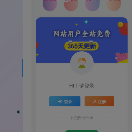
2024年最新玩法转转无货源
TOP4
电商，新手小白 简单操作，
长期稳定 日收入500＋
2年前
1W+人已阅读
发行人计划蛋仔派对全新玩
TOP5
法，一天3000＋，蓝海暴力
变现
2年前
1W+人已阅读
公众号S粉新玩法，简单操
TOP6
作、多重变现，每日收益1k
2年前
1W+人已阅读
HI！请登录
登录
注册
社交账号登录