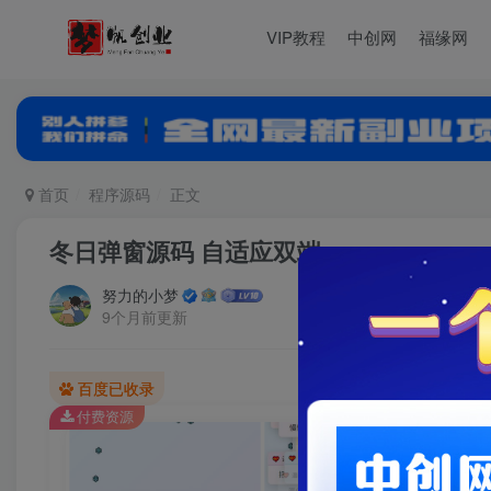
VIP教程
中创网
福缘网
首页
程序源码
正文
冬日弹窗源码 自适应双端
努力的小梦
9个月前更新
百度已收录
付费资源