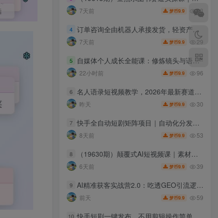
33
7天前
9.9
梦币
订单咨询全由机器人承接发货，轻资产做多多虚拟稳定月賺1-5W【揭秘】
4
29
7天前
9.9
梦币
自媒体个人成长全能课：修炼镜头与语言功底，巧用AI做内容打造个人自媒体IP
5
96
22小时前
9.9
梦币
名人语录短视频教学，2026年最新赛道，涨粉变现两不误
6
30
昨天
9.9
梦币
快手全自动短剧矩阵项目｜自动化分发，流量持续变现【揭秘】
7
53
8天前
9.9
梦币
（19630期）颠覆式AI短视频课｜素材挖掘，AI修图，视频重绘，人声处理｜电商实体带货引流全流程实操教学
8
39
6天前
9.9
梦币
AI精准获客实战营2.0：吃透GEO引流逻辑，搭建长效稳定客户获取体系
9
59
前天
9.9
梦币
快手短剧一键发布，不用剪辑操作简单，副业日入500+。空闲时间轻松赚收益
10