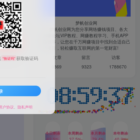
微信登录
梦帆创业网
梦帆创业网为您分享网络赚钱项目、各大
网赚论坛VIP教程、网赚教程学习、手机APP
赚钱等，让您在千万网赚项目中找到合适自己
TOP1
购买
的项目，轻松赚取互联网的第一笔财富!
99521
文章
留言 访客
送
获取验证码
“验证码”
1W+人已阅读
6869 9
323 1
788670
最新数字人书单号日400+创业粉，单日
变现五位数，市面卖5980附软件和...
录
多多视频撸收益最新玩法，
TOP2
高收益技术，单日变现
2000+，附赠全套技术资料
用户协议
、
隐私声明
2年前
1W+人已阅读
AI制作美女图片，暴力吸引
TOP3
男粉，收益轻松突破四位
数，操作简单 上手难度低
今日剩余
本周剩余
本月剩余
本年剩余
2年前
1W+人已阅读
62.5%
37.5%
79.4%
40.2%