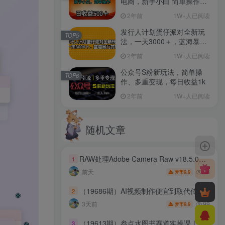
电商，新手小白 简单操作，
长期稳定 日收入500＋
2年前
1W+人已阅读
发行人计划蛋仔派对全新玩
TOP5
法，一天3000＋，蓝海暴力
变现
2年前
1W+人已阅读
公众号S粉新玩法，简单操
TOP6
作、多重变现，每日收益1k
2年前
1W+人已阅读
随机文章
RAW处理Adobe Camera Raw v18.5.0中文版
1
28
前天
9.9
梦币
（19686期）AI视频制作便宜到取代传统！教你做真人感内容，还能靠它赚外快（避开7个AI假脸坑）【原创双语字幕】
2
99
3天前
9.9
梦币
（19613期）叁点水图书赛道实操课｜矢量动画银发混剪带货，AI图文封面文案，新号老号搜索流量全套落地教程
3