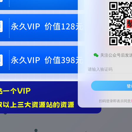
9.9
梦币
免费
黄金会员
钻石会员
1
梦币
立即
您当前未登录！建议登陆后购买，可保存购买订单。微信支付联系微信：chen1855
关注公众号后发
请输入验证码
登
扫码登录即表示同意