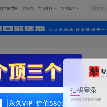
自学成才网
冒泡网
学习资料
软件源码
关注
0
扫码登录
冬日弹窗源码 自适应双端
使用
其它方式登录
或
注册
此内容为付费资源，请付费后查看