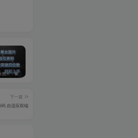
AI制作美女图片，暴力吸引男粉，收益轻松突破四位数，操作简单 上手难度低
2024年最新玩法转转无货源电商，新手小白 简单操作，长期稳定 日收入500＋
发行人计划蛋仔派对全新玩法，一天3000＋，蓝海暴力变现
下一篇
码 自适应双端