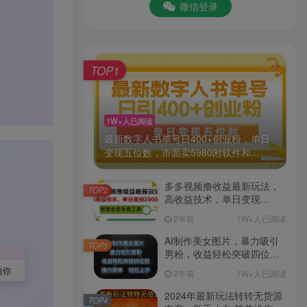
微信登录
TOP1
1W+人已阅读
最新数字人书单号日400+创业粉，单日
变现五位数，市面卖5980附软件和...
多多视频撸收益最新玩法，
TOP2
高收益技术，单日变现
2000+，附赠全套技术资料
2年前
1W+人已阅读
AI制作美女图片，暴力吸引
TOP3
男粉，收益轻松突破四位
数，操作简单 上手难度低
2年前
1W+人已阅读
2024年最新玩法转转无货源
TOP4