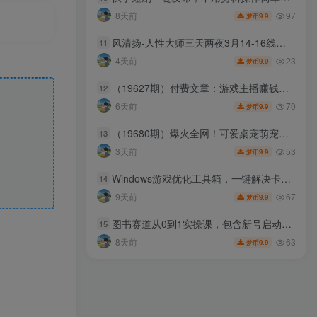
97
8天前
9.9
梦币
风清扬-人性大师三天两夜3月14-16线下课2026年，创业高手，都是人性大师【音频】
11
23
4天前
9.9
梦币
（19627期）付费文章：游戏主播赚钱的6种盈利模式，一小时怎么也能赚50-200元
12
70
6天前
9.9
梦币
（19680期）爆火全网！可爱桌宠萌宠小工具来啦，附带超全皮肤，开源免费 Windows/Mac系统可用 BongoCat
13
53
3天前
9.9
梦币
Windows游戏优化工具箱，一键解决卡顿掉帧，还支持系统深度优化，开源免费，太香了新境盒NexBox
14
67
9天前
9.9
梦币
图书赛道从0到1实操课，包含新号启动、老号转型、搜索流量抓取、选品策略及爆款图文打造等
15
63
8天前
9.9
梦币