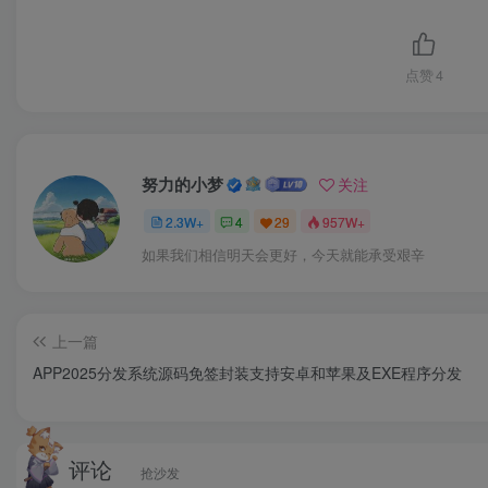
点赞
4
努力的小梦
关注
2.3W+
4
29
957W+
如果我们相信明天会更好，今天就能承受艰辛
上一篇
APP2025分发系统源码免签封装支持安卓和苹果及EXE程序分发
评论
抢沙发