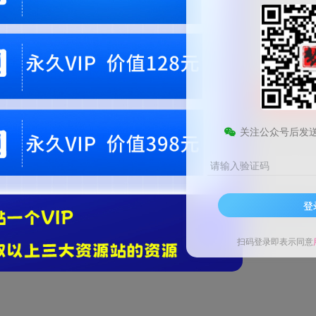
9.9
梦币
免费
黄金会员
钻石会员
1
梦币
立即
您当前未登录！建议登陆后购买，可保存购买订单。微信支付联系微信：chen1855
关注公众号后发
请输入验证码
登
然后展望九天，最终圆了家人的梦想，完成妈妈珍爱的火箭飞船
单!
扫码登录即表示同意