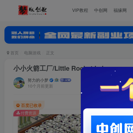
VIP教程
中创网
福缘网
首页
电脑游戏
正文
小小火箭工厂/Little Rocket Lab
努力的小梦
10个月前更新
百度已收录
付费资源
小