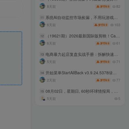
82
8天前
9.9
梦币
系统AI自动监控市场捡漏，不用玩游戏，只需要一部手机，支持任何形式数据验证
11
103
6天前
9.9
梦币
（19621期）2026最新国际版剪映！CapCut 众多付费功能免费用，一键字幕识别 / 滤镜素材 / AI智能功能自由了 CapCut
12
61
6天前
9.9
梦币
电商暴力起店复盘实战手册：拆解快速起量落地玩法，复盘起店踩坑细节稳定店铺流量
13
71
5天前
9.9
梦币
开始菜单StartAllBack v3.9.24.5378绿色版
14
77
2天前
9.9
梦币
08月02日，星期日, 60秒环球情报局，天天带你吃瓜看世界！
15
5天前
5