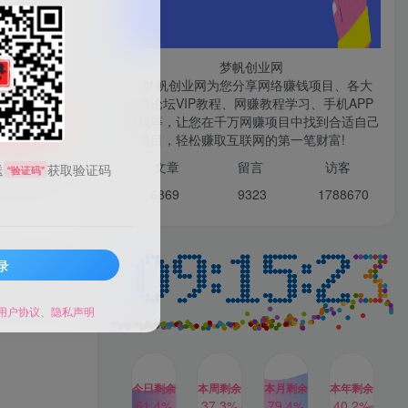
微信登录
梦帆创业网
梦帆创业网为您分享网络赚钱项目、各大
网赚论坛VIP教程、网赚教程学习、手机APP
赚钱等，让您在千万网赚项目中找到合适自己
TOP1
购买
的项目，轻松赚取互联网的第一笔财富!
99521
文章
留言 访客
送
获取验证码
“验证码”
1W+人已阅读
6869 9
323 1
788670
最新数字人书单号日400+创业粉，单日
变现五位数，市面卖5980附软件和...
录
。卷起袖子
多多视频撸收益最新玩法，
TOP2
高收益技术，单日变现
2000+，附赠全套技术资料
用户协议
、
隐私声明
2年前
1W+人已阅读
AI制作美女图片，暴力吸引
TOP3
男粉，收益轻松突破四位
数，操作简单 上手难度低
今日剩余
本周剩余
本月剩余
本年剩余
2年前
1W+人已阅读
61.4%
37.3%
79.4%
40.2%