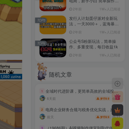
电商，新手小白 简单操作，
长期稳定 日收入500＋
2年前
1W+人已阅读
发行人计划蛋仔派对全新玩
TOP5
法，一天3000＋，蓝海暴力
变现
2年前
1W+人已阅读
公众号S粉新玩法，简单操
TOP6
作、多重变现，每日收益1k
2年前
1W+人已阅读
随机文章
全域时代进阶课，更简单高效的全域投放实操，让电商运营更简单高效（更新0731）
1
93
6天前
9.9
梦币
电商企业财务合规与税务优化实战，从行业合规大势切入，系统梳理增值税、企业所得税、个税等全税种要点
2
21
前天
9.9
梦币
（19686期）AI视频制作便宜到取代传统！教你做真人感内容，还能靠它赚外快（避开7个AI假脸坑）【原创双语字幕】
3