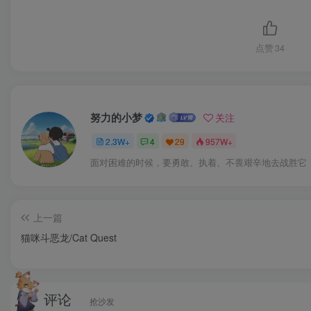
点赞
34
努力的小梦
关注
2.3W+
4
29
957W+
面对困难的时候，要勇敢、执着、不畏艰辛地去战胜它
上一篇
猫咪斗恶龙/Cat Quest
评论
抢沙发