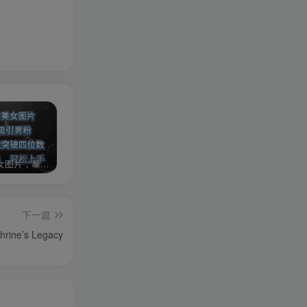
AI制作美女图片，暴力吸引男粉，收益轻松突破四位数，操作简单 上手难度低
2024年最新玩法转转无货源电商，新手小白 简单操作，长期稳定 日收入500＋
发行人计划蛋仔派对全新玩法，一天3000＋，蓝海暴力变现
下一篇
ine’s Legacy