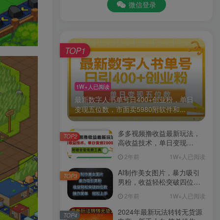
微信登录
TOP1
1W+人已阅读
最新数字人书单号日400+创业粉，单日
变现五位数，市面卖5980附软件和...
多多视频撸收益最新玩法，
TOP2
高收益技术，单日变现
2000+，附赠全套技术资料
2年前
1W+人已阅读
AI制作美女图片，暴力吸引
TOP3
男粉，收益轻松突破四位
数，操作简单 上手难度低
2年前
1W+人已阅读
2024年最新玩法转转无货源
TOP4