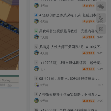
99
3天前
9.9
梦币
AI漫剧创作全体系课程｜从0基础剧本IP到批量爆款漫剧成片落地，打造属于自己的可变现的专属漫剧IP
4
96
6天前
9.9
梦币
美食科普短视频起号教程：完整内容制作流程，配套字幕剪辑预设与现成文案素材
5
81
7天前
9.9
梦币
风清扬-人性大师三天两夜3月14-16线下课2026年，创业高手，都是人性大师【音频】
6
23
4天前
9.9
梦币
（19705期）U哥自媒体训练营，起号搞流量，做爆款，培养做自媒体能力
7
21
前天
9.9
梦币
08月01日，星期六, 60秒环球情报局，天天带你吃瓜看世界！
8
6天前
5
AI带货短视频全体系实战课，不用真人出镜，复刻全网爆款、全品类通用，国内抖音+海外TK双赛道变现
9
22
9天前
9.9
梦币
（19606期）全自动量子纠缠量化项目，每天挣几十美刀，可矩阵放大！
10