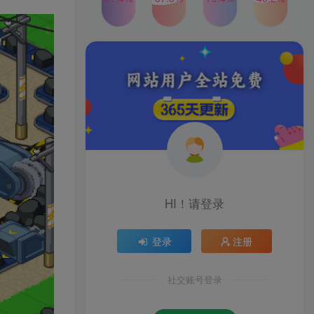
2024年最新玩法转转无货源
TOP4
电商，新手小白 简单操作，
长期稳定 日收入500＋
2年前
1W+人已阅读
发行人计划蛋仔派对全新玩
TOP5
法，一天3000＋，蓝海暴力
变现
2年前
1W+人已阅读
公众号S粉新玩法，简单操
TOP6
作、多重变现，每日收益1k
2年前
1W+人已阅读
HI！请登录
登录
注册
社交账号登录