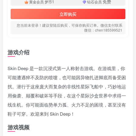
1
免费
黄金会员
梦币
钻石会员
立即购买
您当前未登录！建议登陆后购买，可保存购买订单。微信支付联系
微信：chen185599521
游戏介绍
扫码登录即表示同意
用户协议
、
隐私声明
Skin Deep 是一款沉浸式第一人称射击游戏。在游戏里，你
可能遭遇猝不及防的喷嚏，也可能因异物扎进脚底而备受困
扰。潜行于这座庞大而复杂的非线性星际飞船中，巧妙地运
用偷袭、颠覆和破坏等手段，在这个星际沙盒世界中求得一
线生机。你可能面临势单力孤、火力不足的困境，甚至没有
鞋子可穿。欢迎来到 Skin Deep！
游戏视频