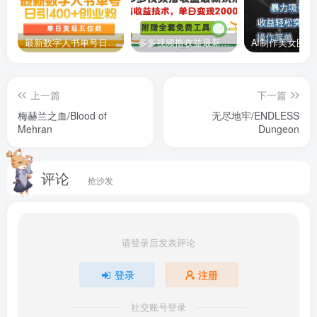
最新数字人书单号日400+创业粉，单日变现五位数，市面卖5980附软件和详…
多多视频撸收益最新玩法，高收益技术，单日变现2000+，附赠全套技术资料
上一篇
下一篇
梅赫兰之血/Blood of
无尽地牢/ENDLESS
Mehran
Dungeon
评论
抢沙发
请登录后发表评论
登录
注册
社交账号登录