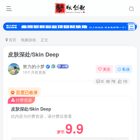
首页
电脑游戏
正文
皮肤深处/Skin Deep
努力的小梦
关注
私信
10个月前更新
0
76
10
百度已收录
扫码登录
付费资源
皮肤深处/Skin Deep
使用
其它方式登录
或
注册
此内容为付费资源，请付费后查看
9.9
梦币