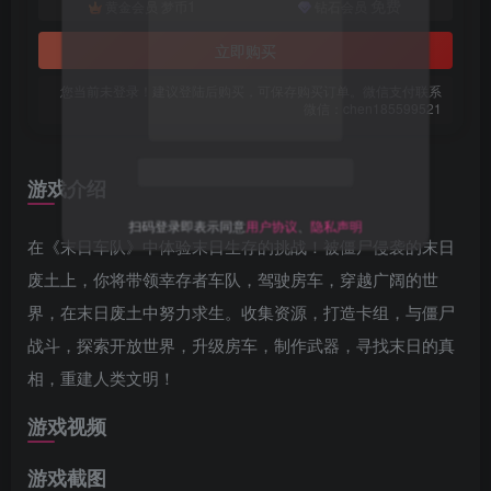
1
免费
黄金会员
梦币
钻石会员
立即购买
您当前未登录！建议登陆后购买，可保存购买订单。微信支付联系
微信：chen185599521
关注公众号后发送
获取验证码
“验证码”
游戏介绍
请输入验证码
在《末日车队》中体验末日生存的挑战！被僵尸侵袭的末日
登录
废土上，你将带领幸存者车队，驾驶房车，穿越广阔的世
扫码登录即表示同意
用户协议
、
隐私声明
界，在末日废土中努力求生。收集资源，打造卡组，与僵尸
战斗，探索开放世界，升级房车，制作武器，寻找末日的真
相，重建人类文明！
游戏视频
游戏截图