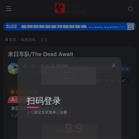
首页
电脑游戏
正文
末日车队/The Dead Await
努力的小梦
关注
私信
10个月前更新
0
59
47
百度已收录
扫码登录
付费资源
末日车队/The Dead Await
使用
其它方式登录
或
注册
此内容为付费资源，请付费后查看
9.9
梦币