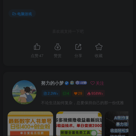
电脑游戏
喜欢就支持一下吧
点赞
47
赞赏
分享
收藏
努力的小梦
关注
2.3W+
4
29
958W+
不论生活如何复杂，总要保持自己的那一份优雅