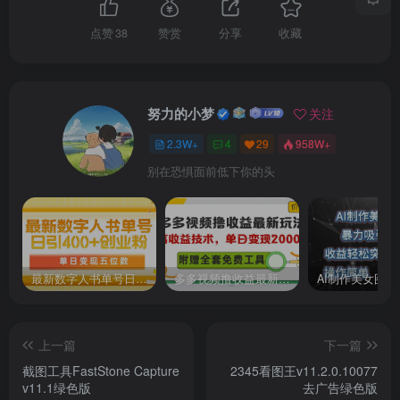
点赞
38
赞赏
分享
收藏
努力的小梦
关注
2.3W+
4
29
958W+
别在恐惧面前低下你的头
最新数字人书单号日400+创业粉，单日变现五位数，市面卖5980附软件和详…
多多视频撸收益最新玩法，高收益技术，单日变现2000+，附赠全套技术资料
上一篇
下一篇
截图工具FastStone Capture
2345看图王v11.2.0.10077
v11.1绿色版
去广告绿色版