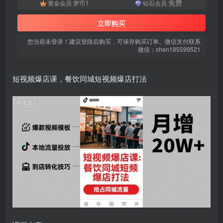
1
免费
黄金会员
梦币
钻石会员
登录密码
立即购买
找回密码
|
免密登录
记住登录
您当前未登录！建议登陆后购买，可保存购买订单。微信支付联系
登录
微信：chen185599521
社交账号登录
短视频爆店课，餐饮同城短视频爆店打法
微信登录
使用社交账号登录即表示同意
用户协议
、
隐私声明