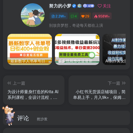
努力的小梦
关注
2.3W+
4
29
958W+
别放弃梦想，奇迹每天都在上演
最新数字人书单号日400+创业粉，单日变现五位数，市面卖5980附软件和详…
多多视频撸收益最新玩法，高收益技术，单日变现2000+，附赠全套技术资料
上一篇
下一篇
为设计师量身打造的Krita AI
小红书无货源店铺项目，简
系列课程，全设计流程，实
单易上手，月入9k+，保姆级
时AI手绘
教程
评论
抢沙发