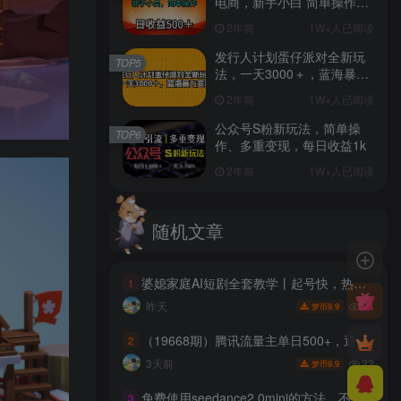
电商，新手小白 简单操作，
长期稳定 日收入500＋
2年前
1W+人已阅读
发行人计划蛋仔派对全新玩
TOP5
法，一天3000＋，蓝海暴力
变现
2年前
1W+人已阅读
公众号S粉新玩法，简单操
TOP6
作、多重变现，每日收益1k
2年前
1W+人已阅读
随机文章
婆媳家庭AI短剧全套教学丨起号快，热门吸引女性粉丝，商单广告、橱窗带货、收徒裂变、伙伴分成等
1
64
昨天
9.9
梦币
（19668期）腾讯流量主单日500+，通过搭建实用工具类小程序，达到稳定躺赚腾讯广告收益
2
22
3天前
9.9
梦币
免费使用seedance2.0mini的方法，不能真人，可以无限10秒视频，9图+3音频参考
3