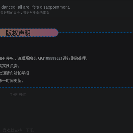
danced, all are life's disappointment.
不曾起舞的日子，都是对生命的辜负
版权声明
有侵权，请联系站长 QQ
185599521
进行删除处理。
真实性负责。
发现请向站长举报
第一时间更新。
THE END
喜欢就支持一下吧