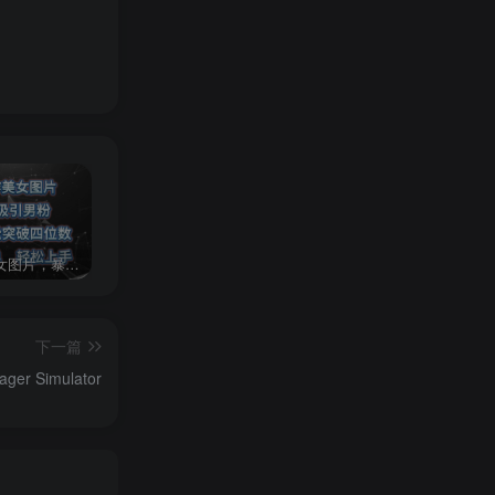
AI制作美女图片，暴力吸引男粉，收益轻松突破四位数，操作简单 上手难度低
2024年最新玩法转转无货源电商，新手小白 简单操作，长期稳定 日收入500＋
发行人计划蛋仔派对全新玩法，一天3000＋，蓝海暴力变现
下一篇
r Simulator