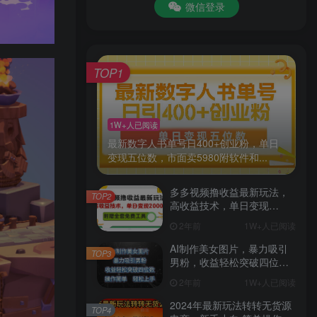
微信登录
TOP1
1W+人已阅读
最新数字人书单号日400+创业粉，单日
变现五位数，市面卖5980附软件和...
多多视频撸收益最新玩法，
TOP2
高收益技术，单日变现
2000+，附赠全套技术资料
2年前
1W+人已阅读
AI制作美女图片，暴力吸引
TOP3
男粉，收益轻松突破四位
数，操作简单 上手难度低
2年前
1W+人已阅读
2024年最新玩法转转无货源
TOP4