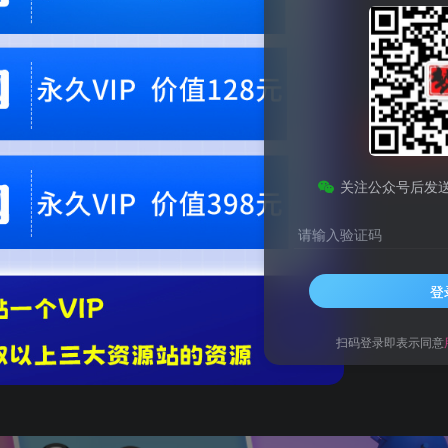
9.9
梦币
免费
黄金会员
钻石会员
1
梦币
立即
您当前未登录！建议登陆后购买，可保存购买订单。微信支付联系微信：chen1855
关注公众号后发
请输入验证码
登
，重新发掘你的工程创造力。
扫码登录即表示同意