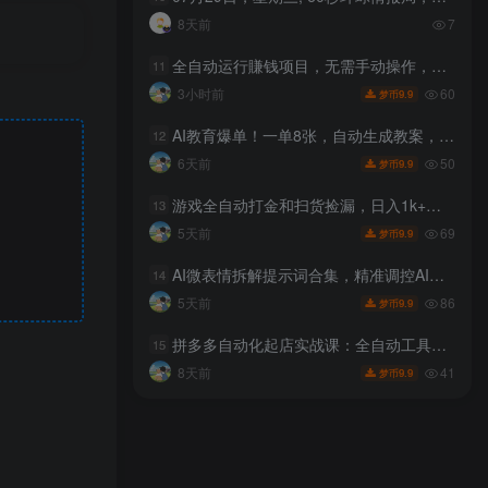
8天前
7
全自动运行賺钱项目，无需手动操作，稳定运行长期可做，新手副业首选【揭秘】
11
60
3小时前
9.9
梦币
AI教育爆单！一单8张，自动生成教案，全程派单，小白照赚
12
50
6天前
9.9
梦币
游戏全自动打金和扫货捡漏，日入1k+，当天见收益，长期可做！【揭秘】
13
69
5天前
9.9
梦币
AI微表情拆解提示词合集，精准调控AI角色表情，可直接复用，0基础也能调出影视级表情变化
14
86
5天前
9.9
梦币
拼多多自动化起店实战课：全自动工具实操演示，软件批量运营提升店铺投产
15
41
8天前
9.9
梦币