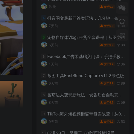
20
昨天
9.9
梦币
抖音图文最新问答类玩法，几分钟一条纯原创，可以撸伙伴计划，爆一条收益200+
4
30
7天前
9.9
梦币
宠物自媒体Vlog+带货全套课程｜从图文生成、剪辑成片到带货变现一站式教学
5
33
6天前
9.9
梦币
Facebook广告零基础入门课：手把手教学账号开户搭建，吃透广告架构与数据分析调整
6
36
4天前
9.9
梦币
截图工具FastStone Capture v11.3绿色版
7
89
6天前
9.9
梦币
番茄达人变现新玩法，设备后台自动完成阅读任务获取时长收益，全自动运行 每日300+
8
59
8天前
9.9
梦币
TikTok海外短视频橱窗带货实战营｜从0搭建海外账号，算法运营+爆款内容+自然流量变现全流程
9
53
9天前
9.9
梦币
07月29日，星期三, 60秒环球情报局，天天带你吃瓜看世界！
10