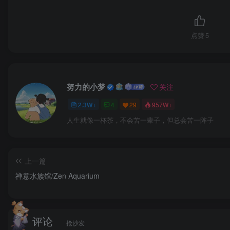
点赞
5
努力的小梦
关注
2.3W+
4
29
957W+
人生就像一杯茶，不会苦一辈子，但总会苦一阵子
上一篇
禅意水族馆/Zen Aquarium
评论
抢沙发