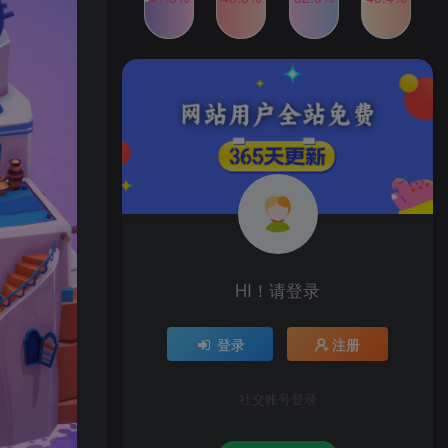
2024年最新玩法转转无货源
TOP4
电商，新手小白 简单操作，
长期稳定 日收入500＋
2年前
1W+人已阅读
发行人计划蛋仔派对全新玩
TOP5
法，一天3000＋，蓝海暴力
变现
2年前
1W+人已阅读
公众号S粉新玩法，简单操
TOP6
作、多重变现，每日收益1k
2年前
1W+人已阅读
HI！请登录
登录
注册
社交账号登录