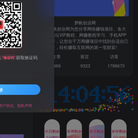
微信登录
梦帆创业网
梦帆创业网为您分享网络赚钱项目、各大
网赚论坛VIP教程、网赚教程学习、手机APP
赚钱等，让您在千万网赚项目中找到合适自己
TOP1
购买
的项目，轻松赚取互联网的第一笔财富!
99521
文章
留言 访客
送
获取验证码
“验证码”
1W+人已阅读
6869 9
323 1
788670
最新数字人书单号日400+创业粉，单日
变现五位数，市面卖5980附软件和...
录
多多视频撸收益最新玩法，
TOP2
高收益技术，单日变现
2000+，附赠全套技术资料
用户协议
、
隐私声明
2年前
1W+人已阅读
AI制作美女图片，暴力吸引
TOP3
男粉，收益轻松突破四位
数，操作简单 上手难度低
今日剩余
本周剩余
本月剩余
本年剩余
2年前
1W+人已阅读
41.3%
48.8%
82.0%
40.4%